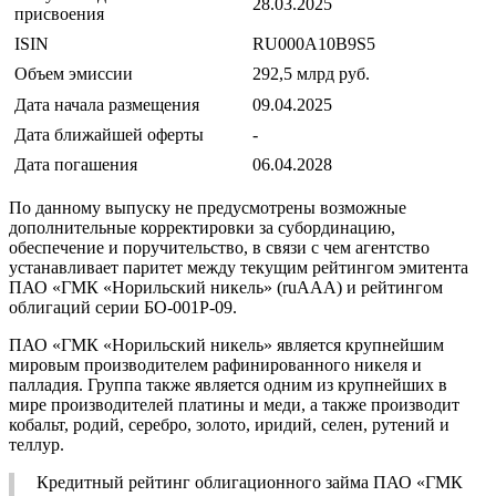
28.03.2025
присвоения
ISIN
RU000A10B9S5
Объем эмиссии
292,5 млрд руб.
Дата начала размещения
09.04.2025
Дата ближайшей оферты
-
Дата погашения
06.04.2028
По данному выпуску не предусмотрены возможные
дополнительные корректировки за субординацию,
обеспечение и поручительство, в связи с чем агентство
устанавливает паритет между текущим рейтингом эмитента
ПАО «ГМК «Норильский никель» (ruAAA) и рейтингом
облигаций серии БО-001Р-09.
ПАО «ГМК «Норильский никель» является крупнейшим
мировым производителем рафинированного никеля и
палладия. Группа также является одним из крупнейших в
мире производителей платины и меди, а также производит
кобальт, родий, серебро, золото, иридий, селен, рутений и
теллур.
Кредитный рейтинг облигационного займа ПАО «ГМК