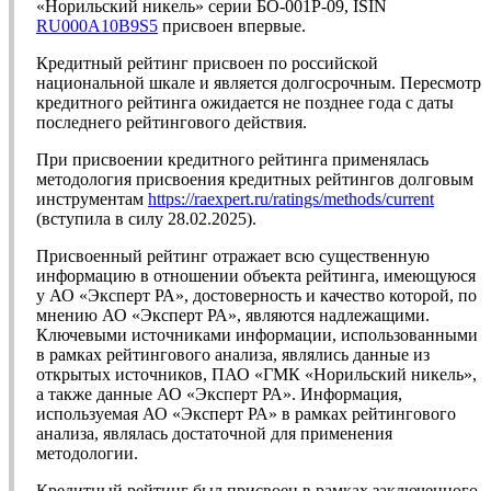
«Норильский никель» серии БО-001Р-09, ISIN
RU000A10B9S5
присвоен впервые.
Кредитный рейтинг присвоен по российской
национальной шкале и является долгосрочным. Пересмотр
кредитного рейтинга ожидается не позднее года с даты
последнего рейтингового действия.
При присвоении кредитного рейтинга применялась
методология присвоения кредитных рейтингов долговым
инструментам
https://raexpert.ru/ratings/methods/current
(вступила в силу 28.02.2025).
Присвоенный рейтинг отражает всю существенную
информацию в отношении объекта рейтинга, имеющуюся
у АО «Эксперт РА», достоверность и качество которой, по
мнению АО «Эксперт РА», являются надлежащими.
Ключевыми источниками информации, использованными
в рамках рейтингового анализа, являлись данные из
открытых источников, ПАО «ГМК «Норильский никель»,
а также данные АО «Эксперт РА». Информация,
используемая АО «Эксперт РА» в рамках рейтингового
анализа, являлась достаточной для применения
методологии.
Кредитный рейтинг был присвоен в рамках заключенного