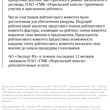
договора, ПАО «ГМК «Норильский никель» принимало
участие в присвоении рейтинга.
Число участников рейтингового комитета было
достаточным для обеспечения кворума. Ведущий
рейтинговый аналитик представил членам рейтингового
комитета факторы, влияющие на рейтинг, члены комитета
выразили свои мнения и предложения. Председатель
рейтингового комитета предоставил возможность
каждому члену рейтингового комитета высказать свое
мнение до начала процедуры голосования.
АО «Эксперт РА» в течение последних 12 месяцев
оказывало ПАО «ГМК «Норильский никель»
дополнительные услуги.
Кредитные рейтинги, присваиваемые АО «Эксперт РА», выражают мнение АО «Эксперт
РА» относительно способности рейтингуемого лица (эмитента) исполнять принятые на
себя финансовые обязательства и (или) о кредитном риске его отдельных финансовых
обязательств и не являются установлением фактов или рекомендацией покупать, держать
или продавать те или иные ценные бумаги или активы, принимать инвестиционные
решения.
Присваиваемые АО «Эксперт РА» рейтинги отражают всю относящуюся к объекту
рейтинга и находящуюся в распоряжении АО «Эксперт РА» информацию, качество и