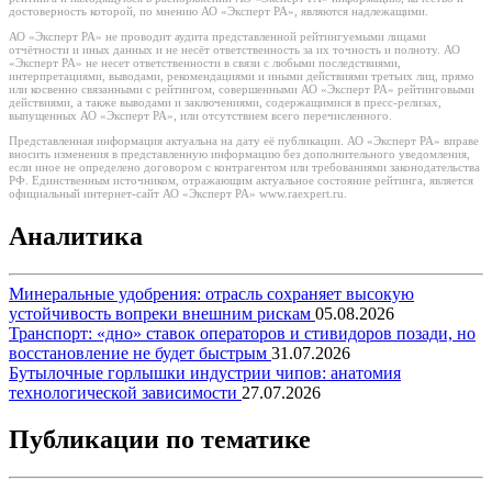
достоверность которой, по мнению АО «Эксперт РА», являются надлежащими.
АО «Эксперт РА» не проводит аудита представленной рейтингуемыми лицами
отчётности и иных данных и не несёт ответственность за их точность и полноту. АО
«Эксперт РА» не несет ответственности в связи с любыми последствиями,
интерпретациями, выводами, рекомендациями и иными действиями третьих лиц, прямо
или косвенно связанными с рейтингом, совершенными АО «Эксперт РА» рейтинговыми
действиями, а также выводами и заключениями, содержащимися в пресс-релизах,
выпущенных АО «Эксперт РА», или отсутствием всего перечисленного.
Представленная информация актуальна на дату её публикации. АО «Эксперт РА» вправе
вносить изменения в представленную информацию без дополнительного уведомления,
если иное не определено договором с контрагентом или требованиями законодательства
РФ. Единственным источником, отражающим актуальное состояние рейтинга, является
официальный интернет-сайт АО «Эксперт РА» www.raexpert.ru.
Аналитика
Минеральные удобрения: отрасль сохраняет высокую
устойчивость вопреки внешним рискам
05.08.2026
Транспорт: «дно» ставок операторов и стивидоров позади, но
восстановление не будет быстрым
31.07.2026
Бутылочные горлышки индустрии чипов: анатомия
технологической зависимости
27.07.2026
Публикации по тематике