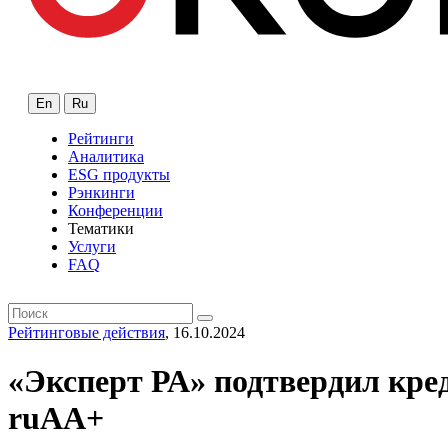
En
Ru
Рейтинги
Аналитика
ESG продукты
Рэнкинги
Конференции
Тематики
Услуги
FAQ
Рейтинговые действия
, 16.10.2024
«Эксперт РА» подтвердил кр
ruАА+