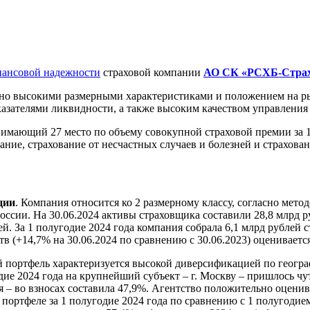
нансовой надежности
страховой компании
АО СК «РСХБ-Страх
но высокими размерными характеристиками и положением на ры
азателями ликвидности, а также высоким качеством управления
имающий 27 место по объему совокупной страховой премии за 
ание, страхование от несчастных случаев и болезней и страхов
ции
. Компания относится ко 2 размерному классу, согласно мето
оссии. На 30.06.2024 активы страховщика составили 28,8 млрд р
ей. За 1 полугодие 2024 года компания собрала 6,1 млрд рублей 
в (+14,7% на 30.06.2024 по сравнению с 30.06.2023) оцениваетс
 портфель характеризуется высокой диверсификацией по геогра
ие 2024 года на крупнейший субъект – г. Москву – пришлось чу
я – во взносах составила 47,9%. Агентство положительно оцени
портфеле за 1 полугодие 2024 года по сравнению с 1 полугодие