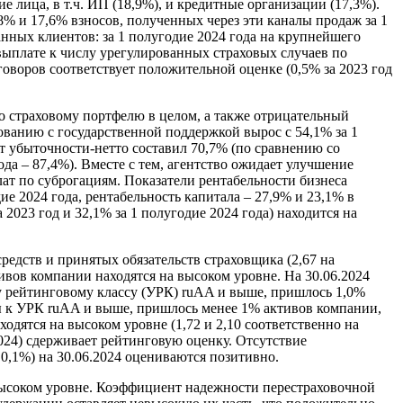
е лица, в т.ч. ИП (18,9%), и кредитные организации (17,3%).
8% и 17,6% взносов, полученных через эти каналы продаж за 1
нных клиентов: за 1 полугодие 2024 года на крупнейшего
выплате к числу урегулированных страховых случаев по
оворов соответствует положительной оценке (0,5% за 2023 год
о страховому портфелю в целом, а также отрицательный
ованию с государственной поддержкой вырос с 54,1% за 1
нт убыточности-нетто составил 70,7% (по сравнению со
да – 87,4%). Вместе с тем, агентство ожидает улучшение
ат по суброгациям. Показатели рентабельности бизнеса
ие 2024 года, рентабельность капитала – 27,9% и 23,1% в
2023 год и 32,1% за 1 полугодие 2024 года) находится на
едств и принятых обязательств страховщика (2,67 на
тивов компании находятся на высоком уровне. На 30.06.2024
му рейтинговому классу (УРК) ruAA и выше, пришлось 1,0%
ы к УРК ruAA и выше, пришлось менее 1% активов компании,
дятся на высоком уровне (1,72 и 2,10 соответственно на
2024) сдерживает рейтинговую оценку. Отсутствие
 0,1%) на 30.06.2024 оцениваются позитивно.
ысоком уровне. Коэффициент надежности перестраховочной