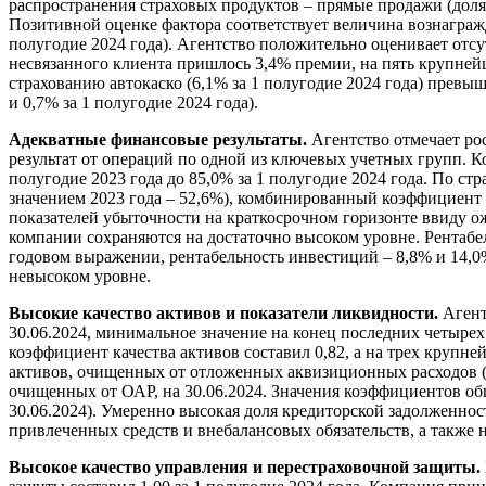
распространения страховых продуктов – прямые продажи (доля в
Позитивной оценке фактора соответствует величина вознагражд
полугодие 2024 года). Агентство положительно оценивает отсу
несвязанного клиента пришлось 3,4% премии, на пять крупней
страхованию автокаско (6,1% за 1 полугодие 2024 года) превы
и 0,7% за 1 полугодие 2024 года).
Адекватные финансовые результаты.
Агентство отмечает ро
результат от операций по одной из ключевых учетных групп. 
полугодие 2023 года до 85,0% за 1 полугодие 2024 года. По с
значением 2023 года – 52,6%), комбинированный коэффициент у
показателей убыточности на краткосрочном горизонте ввиду о
компании сохраняются на достаточно высоком уровне. Рентабель
годовом выражении, рентабельность инвестиций – 8,8% и 14,0% 
невысоком уровне.
Высокие качество активов и показатели ликвидности.
Агент
30.06.2024, минимальное значение на конец последних четырех 
коэффициент качества активов составил 0,82, а на трех крупн
активов, очищенных от отложенных аквизиционных расходов (
очищенных от ОАР, на 30.06.2024. Значения коэффициентов общ
30.06.2024). Умеренно высокая доля кредиторской задолженнос
привлеченных средств и внебалансовых обязательств, а также 
Высокое качество управления и перестраховочной защиты.