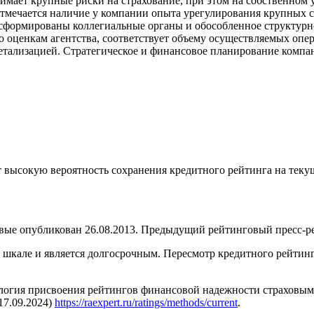
нимает крупные риски на страхование, при этом на собственном
отмечается наличие у компании опыта урегулирования крупных с
сформированы коллегиальные органы и обособленное структурно
 оценкам агентства, соответствует объему осуществляемых опе
детализацией. Стратегическое и финансовое планирование компа
 высокую вероятность сохранения кредитного рейтинга на текущ
е опубликован 26.08.2013. Предыдущий рейтинговый пресс-рели
кале и является долгосрочным. Пересмотр кредитного рейтинга 
огия присвоения рейтингов финансовой надежности страховым к
17.09.2024)
https://raexpert.ru/ratings/methods/current
.