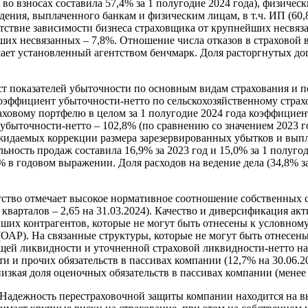
о взносах составила 57,4% за 1 полугодие 2024 года), физически
ения, выплаченного банкам и физическим лицам, в т.ч. ИП (60,
тствие зависимости бизнеса страховщика от крупнейших несвяза
ших несвязанных – 7,8%. Отношение числа отказов в страховой 
шает установленный агентством бенчмарк. Доля расторгнутых дог
ст показателей убыточности по основным видам страхования и п
Коэффициент убыточности-нетто по сельскохозяйственному страх
траховому портфелю в целом за 1 полугодие 2024 года коэффицие
быточности-нетто – 102,8% (по сравнению со значением 2023 го
жидаемых коррекции размера зарезервированных убытков и выпл
ность продаж составила 16,9% за 2023 год и 15,0% за 1 полугод
в годовом выражении. Доля расходов на ведение дела (34,8% за 
ство отмечает высокое нормативное соотношение собственных ср
кварталов – 2,65 на 31.03.2024). Качество и диверсификация ак
ейших контрагентов, которые не могут быть отнесены к условно
ОАР). На связанные структуры, которые не могут быть отнесен
ей ликвидности и уточненной страховой ликвидности-нетто нахо
ти и прочих обязательств в пассивах компании (12,7% на 30.06.
низкая доля оценочных обязательств в пассивах компании (менее
Надежность перестраховочной защиты компании находится на в