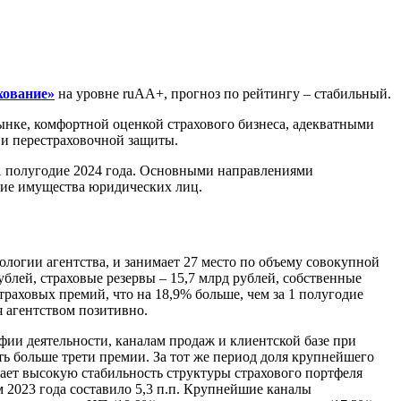
ование»
на уровне ruАА+, прогноз по рейтингу – стабильный.
нке, комфортной оценкой страхового бизнеса, адекватными
 и перестраховочной защиты.
1 полугодие 2024 года. Основными направлениями
ание имущества юридических лиц.
дологии агентства, и занимает 27 место по объему совокупной
ублей, страховые резервы – 15,7 млрд рублей, собственные
страховых премий, что на 18,9% больше, чем за 1 полугодие
я агентством позитивно.
фии деятельности, каналам продаж и клиентской базе при
ть больше трети премии. За тот же период доля крупнейшего
вает высокую стабильность структуры страхового портфеля
м 2023 года составило 5,3 п.п. Крупнейшие каналы