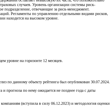
 удержании оставляет невысокую их часть, что положительно
траховых случаев. Уровень организации системы риск-
е подразделение, отвечающие за риск-менеджмент.
раций. Регламенты по управлению отдельными видами рисков,
нии находится на высоком уровне.
ем уровне на горизонте 12 месяцев.
з по данному объекту рейтинга был опубликован 30.07.2024.
и прогноза по нему ожидается не позднее года с даты
омпаниям (вступила в силу 06.12.2023) и методология оценки