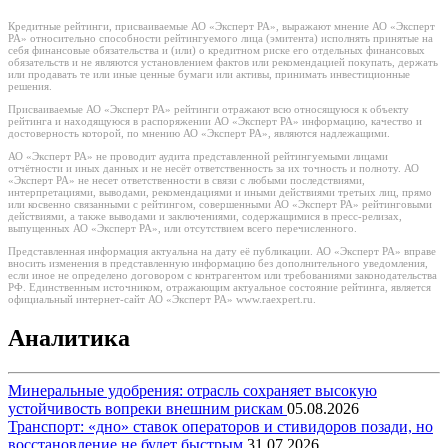
Кредитные рейтинги, присваиваемые АО «Эксперт РА», выражают мнение АО «Эксперт
РА» относительно способности рейтингуемого лица (эмитента) исполнять принятые на
себя финансовые обязательства и (или) о кредитном риске его отдельных финансовых
обязательств и не являются установлением фактов или рекомендацией покупать, держать
или продавать те или иные ценные бумаги или активы, принимать инвестиционные
решения.
Присваиваемые АО «Эксперт РА» рейтинги отражают всю относящуюся к объекту
рейтинга и находящуюся в распоряжении АО «Эксперт РА» информацию, качество и
достоверность которой, по мнению АО «Эксперт РА», являются надлежащими.
АО «Эксперт РА» не проводит аудита представленной рейтингуемыми лицами
отчётности и иных данных и не несёт ответственность за их точность и полноту. АО
«Эксперт РА» не несет ответственности в связи с любыми последствиями,
интерпретациями, выводами, рекомендациями и иными действиями третьих лиц, прямо
или косвенно связанными с рейтингом, совершенными АО «Эксперт РА» рейтинговыми
действиями, а также выводами и заключениями, содержащимися в пресс-релизах,
выпущенных АО «Эксперт РА», или отсутствием всего перечисленного.
Представленная информация актуальна на дату её публикации. АО «Эксперт РА» вправе
вносить изменения в представленную информацию без дополнительного уведомления,
если иное не определено договором с контрагентом или требованиями законодательства
РФ. Единственным источником, отражающим актуальное состояние рейтинга, является
официальный интернет-сайт АО «Эксперт РА» www.raexpert.ru.
Аналитика
Минеральные удобрения: отрасль сохраняет высокую
устойчивость вопреки внешним рискам
05.08.2026
Транспорт: «дно» ставок операторов и стивидоров позади, но
восстановление не будет быстрым
31.07.2026