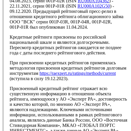
04.08.2023, серии 001Р-02R (ISIN
RU000A104362
) -
22.11.2021, серии 001Р-01R (ISIN
RU000A102G50
) -
09.12.2020. Предыдущий рейтинговый пресс-релиз в
отношении кредитного рейтинга облигационного займа
ООО "ВСК" серии 001Р-03R, 001Р-04R, 001Р-02R,
001Р-01R был опубликован 11.04.2024.
Кредитные рейтинги присвоены по российской
национальной шкале и являются долгосрочными.
Пересмотр кредитных рейтингов ожидается не позднее
года с даты последнего рейтингового действия.
При присвоении кредитных рейтингов применялась
методология присвоения кредитных рейтингов долговым
инструментам
https://raexpert.ru/ratings/methods/current
(вступила в силу 19.12.2023).
Присвоенный кредитный рейтинг отражает всю
существенную информацию в отношении объекта
рейтинга, имеющуюся у АО «Эксперт РА», достоверность
и качество которой, по мнению АО «Эксперт РА»,
являются надлежащими. Ключевыми источниками
информации, использованными в рамках рейтингового
анализа, являлись данные Банка России, ООО «Восточная
Стивидорная Компания», МКАО «ГЛОБАЛ ПОРТС
ИНВЕСТМЕНТС», а также данные АО «Эксперт РА».