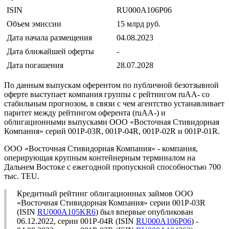
ISIN
RU000A106P06
Объем эмиссии
15 млрд руб.
Дата начала размещения
04.08.2023
Дата ближайшей оферты
-
Дата погашения
28.07.2028
По данным выпускам оферентом по публичной безотзывной
оферте выступает компания группы c рейтингом ruAA- со
стабильным прогнозом, в связи с чем агентство устанавливает
паритет между рейтингом оферента (ruAА-) и
облигационными выпусками ООО «Восточная Стивидорная
Компания» серий 001Р-03R, 001Р-04R, 001Р-02R и 001Р-01R.
ООО «Восточная Стивидорная Компания» - компания,
оперирующая крупным контейнерным терминалом на
Дальнем Востоке с ежегодной пропускной способностью 700
тыс. TEU.
Кредитный рейтинг облигационных займов ООО
«Восточная Стивидорная Компания» серии 001Р-03R
(ISIN
RU000A105KR6
) был впервые опубликован
06.12.2022, серии 001Р-04R (ISIN
RU000A106P06
) -