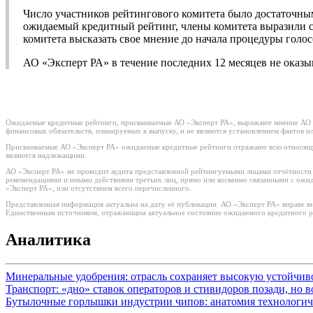
Число участников рейтингового комитета было достаточны
ожидаемый кредитный рейтинг, члены комитета выразили с
комитета высказать свое мнение до начала процедуры голос
АО «Эксперт РА» в течение последних 12 месяцев не оказ
Ожидаемые кредитные рейтинги, присваиваемые АО «Эксперт РА», выражают мнение АО «Э
финансовых обязательств, планируемых к выпуску, и не являются установлением фактов 
Присваиваемые АО «Эксперт РА» ожидаемые кредитные рейтинги отражают всю относящу
являются надлежащими.
АО «Эксперт РА» не проводит аудита представленной рейтингуемыми лицами отчётности и 
рекомендациями и иными действиями третьих лиц, прямо или косвенно связанными с ож
«Эксперт РА», или отсутствием всего перечисленного.
Представленная информация актуальна на дату её публикации. АО «Эксперт РА» вправе в
Единственным источником, отражающим актуальное состояние ожидаемого кредитного рей
Аналитика
Минеральные удобрения: отрасль сохраняет высокую устойчи
Транспорт: «дно» ставок операторов и стивидоров позади, но 
Бутылочные горлышки индустрии чипов: анатомия технологич