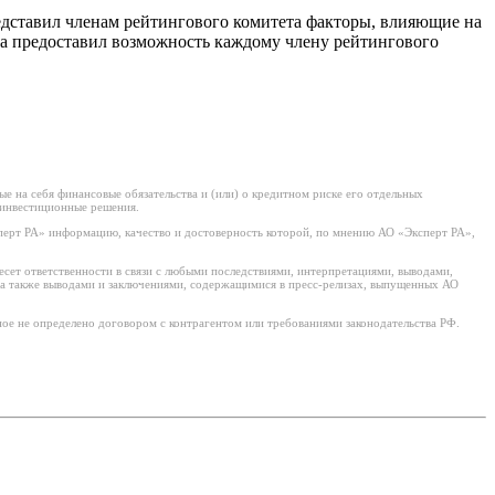
едставил членам рейтингового комитета факторы, влияющие на
а предоставил возможность каждому члену рейтингового
 на себя финансовые обязательства и (или) о кредитном риске его отдельных
 инвестиционные решения.
рт РА» информацию, качество и достоверность которой, по мнению АО «Эксперт РА»,
есет ответственности в связи с любыми последствиями, интерпретациями, выводами,
а также выводами и заключениями, содержащимися в пресс-релизах, выпущенных АО
ое не определено договором с контрагентом или требованиями законодательства РФ.