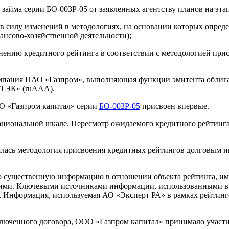
займа серии БО-003Р-05 от заявленных агентству планов на эта
в силу изменений в методологиях, на основании которых опреде
нансово-хозяйственной деятельности);
нению кредитного рейтинга в соответствии с методологией при
компания ПАО «Газпром», выполняющая функции эмитента облиг
АТЭК» (ruAAA).
О «Газпром капитал» серии
БО-003Р-05
присвоен впервые.
иональной шкале. Пересмотр ожидаемого кредитного рейтинга о
ась методология присвоения кредитных рейтингов долговым инс
существенную информацию в отношении объекта рейтинга, име
ими. Ключевыми источниками информации, использованными в р
 Информация, используемая АО «Эксперт РА» в рамках рейтинго
люченного договора, ООО «Газпром капитал» принимало участи