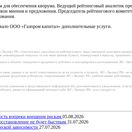
м для обеспечения кворума. Ведущий рейтинговый аналитик пр
вои мнения и предложения. Председатель рейтингового комитет
ования.
ывало ООО «Газпром капитал» дополнительные услуги.
ксперт РА» относительно способности рейтингуемого лица (эмитента) исполнять принятые
или рекомендацией покупать те или иные ценные бумаги, планируемые к выпуску, принимать
юся к объекту ожидаемого кредитного рейтинга и находящуюся в распоряжении АО «Экспе
иных данных и не несёт ответственность за их точность и полноту. АО «Эксперт РА» не н
идаемым кредитным рейтингом, совершенными АО «Эксперт РА» рейтинговыми действиями, 
носить изменения в представленную информацию без дополнительного уведомления, если ин
тинга, является официальный интернет-сайт АО «Эксперт РА» www.raexpert.ru.
вость вопреки внешним рискам
05.08.2026
восстановление не будет быстрым
31.07.2026
еской зависимости
27.07.2026