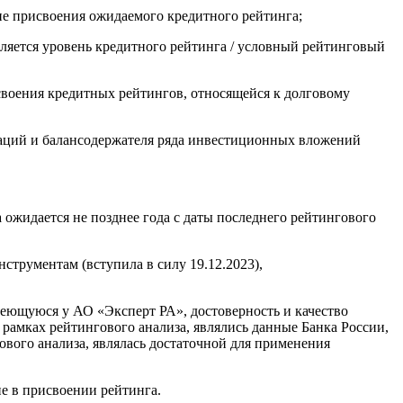
пе присвоения ожидаемого кредитного рейтинга;
ляется уровень кредитного рейтинга / условный рейтинговый
своения кредитных рейтингов, относящейся к долговому
аций и балансодержателя ряда инвестиционных вложений
жидается не позднее года с даты последнего рейтингового
трументам (вступила в силу 19.12.2023),
ющуюся у АО «Эксперт РА», достоверность и качество
амках рейтингового анализа, являлись данные Банка России,
вого анализа, являлась достаточной для применения
е в присвоении рейтинга.