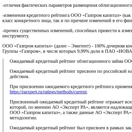
-отличия фактических параметров размещения облигационного 
-изменения кредитного рейтинга ООО «Газпром капитал» (как 
класс конкретного лица, так и по причине изменений в его фи
-прочих существенных изменений, способных привести к изме
инструменту.
ООО «Газпром капитал» (далее – Эмитент) - 100% дочерняя 
Группы «Газпром», в числе которых 9,99% доли в ПАО «НОВ
Ожидаемый кредитный рейтинг облигационного займа ОО
Ожидаемый кредитный рейтинг присвоен по российской нац
действия.
При присвоении ожидаемого кредитного рейтинга применял
https://raexpert.ru/ratings/methods/current
.
Присвоенный ожидаемый кредитный рейтинг отражает всю 
которой, по мнению АО «Эксперт РА», являются надлежащ
ООО «Газпром капитал», а также данные АО «Эксперт РА».
методологии.
Ожидаемый кредитный рейтинг был присвоен в рамках зак