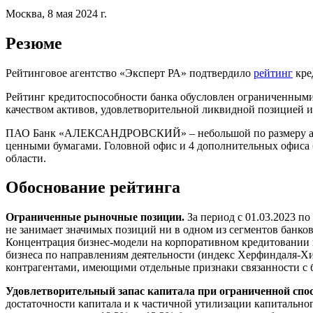
Москва, 8 мая 2024 г.
Резюме
Рейтинговое агентство «Эксперт РА» подтвердило
рейтинг
кре
Рейтинг кредитоспособности банка обусловлен ограниченным
качеством активов, удовлетворительной ликвидной позицией и
ПАО Банк «АЛЕКСАНДРОВСКИЙ» – небольшой по размеру актив
ценными бумагами. Головной офис и 4 дополнительных офиса б
области.
Обоснование рейтинга
Ограниченные рыночные позиции.
За период с 01.03.2023 п
не занимает значимых позиций ни в одном из сегментов банковс
Концентрация бизнес-модели на корпоративном кредитовании 
бизнеса по направлениям деятельности (индекс Херфиндаля-Хир
контрагентами, имеющими отдельные признаки связанности с б
Удовлетворительный запас капитала при ограниченной спосо
достаточности капитала и к частичной утилизации капитальног