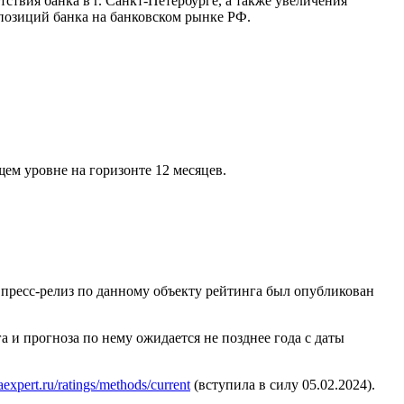
ствия банка в г. Санкт-Петербурге, а также увеличения
позиций банка на банковском рынке РФ.
ем уровне на горизонте 12 месяцев.
сс-релиз по данному объекту рейтинга был опубликован
и прогноза по нему ожидается не позднее года с даты
raexpert.ru/ratings/methods/current
(вступила в силу 05.02.2024).