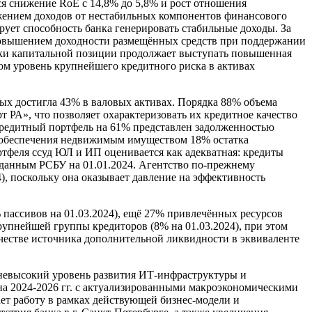
ется снижение RoE с 14,8% до 5,8% и рост отношения
жением доходов от нестабильных компонентов финансового
рует способность банка генерировать стабильные доходы. За
 повышением доходности размещённых средств при поддержании
енки капитальной позиции продолжает выступать повышенная
ом уровень крупнейшего кредитного риска в активах
орых достигла 43% в валовых активах. Порядка 88% объема
РА», что позволяет охарактеризовать их кредитное качество
кредитный портфель на 61% представлен задолженностью
го обеспечения недвижимым имуществом 18% остатка
ртфеля ссуд ЮЛ и ИП оценивается как адекватная: кредиты
о данным РСБУ на 01.01.2024. Агентство по-прежнему
 поскольку она оказывает давление на эффективность
ассивов на 01.03.2024), ещё 27% привлечённых ресурсов
упнейшей группы кредиторов (8% на 01.03.2024), при этом
качестве источника дополнительной ликвидности в эквиваленте
 невысокий уровень развития ИТ-инфраструктуры и
на 2024-2026 гг. с актуализированными макроэкономическими
ает работу в рамках действующей бизнес-модели и