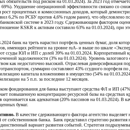
вых обязательств под риском на 01.03.2024). За 2023 год отмеча
о 69%). Ухудшение операционной эффективности связано со сни
тся рост процентных и комиссионных доходов, который демонстри
авил 6,2% по РСБУ против 4,6% годом ранее), что обусловлено
по банковской системе в 2023 году. Сдерживающим фактором оц
тношение KSKR к активам составило 63% на 01.03.2024), при эт
3.2024 банк на треть нарастил портфель ценных бумаг, доля кот
в, имеющих рейтинги на уровне ruA- и выше по шкале «Эксперт 
ют ссуды ЮЛ и ИП с долей 39% на 01.03.2024. Корпоративный 
роченной задолженности (3% на 01.03.2024). Уровень залогово
твом как недостаточно высокий. Отраслевая диверсификация по
автотранспортом, суммарно составляют 43% ссудного портфеля п
зацию капитала вложениями в имущество (54% на 01.03.2024),
лизации на 5 п.п. за последние 12 месяцев.
ом фондирования для банка выступают средства ФЛ и ИП (47% п
чает повышенную концентрацию ресурсной базы на средствах кр
 оценивается как адекватная (20% пассивов на 01.03.2024). В 
 ценных бумаг.
ативно.
В качестве сдерживающего фактора агентство выделяет
от собственников банка. Банк представил стратегию развития 
 единственный вариант развития событий. Стратегия подразумев