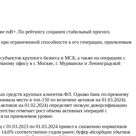
не ruВ+. По рейтингу сохранен стабильный прогноз.
 при ограниченной способности к его генерации, приемлемым
ъектов крупного бизнеса и МСБ, а также на операциях с
ьному офису в г. Москве, г. Мурманске и Ленинградской
ссивах средств крупных клиентов-ФЛ. Однако банк по-прежнему
имала место в топ-150 по величине активов на 01.03.2024).
активов на 01.02.2024) определяет низкую диверсификацию
ентство отмечает рост объема активных операций с
ся на приемлемом уровне.
д с 01.03.2023 по 01.03.2024 привел к снижению нормативов
 14,6% соответственно годом ранее; буфер абсорбции убытков