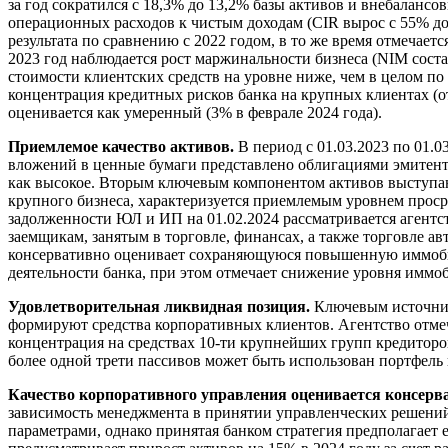
за год сократился с 18,3% до 13,2% базы активов и внебалансо
операционных расходов к чистым доходам (CIR вырос с 55% д
результата по сравнению с 2022 годом, в то же время отмечае
2023 год наблюдается рост маржинальности бизнеса (NIM сост
стоимости клиентских средств на уровне ниже, чем в целом 
концентрация кредитных рисков банка на крупных клиентах (о
оценивается как умеренный (3% в феврале 2024 года).
Приемлемое качество активов.
В период с 01.03.2023 по 01.0
вложений в ценные бумаги представлено облигациями эмитенто
как высокое. Вторым ключевым компонентом активов выступа
крупного бизнеса, характеризуется приемлемым уровнем прос
задолженности ЮЛ и ИП на 01.02.2024 рассматривается агентс
заемщикам, занятым в торговле, финансах, а также торговле 
консервативно оценивает сохраняющуюся повышенную иммобили
деятельности банка, при этом отмечает снижение уровня иммоби
Удовлетворительная ликвидная позиция.
Ключевым источник
формируют средства корпоративных клиентов. Агентство отме
концентрация на средствах 10-ти крупнейших групп кредиторов
более одной трети пассивов может быть использован портфель
Качество корпоративного управления оценивается консерв
зависимость менеджмента в принятии управленческих решений 
параметрами, однако принятая банком стратегия предполагает