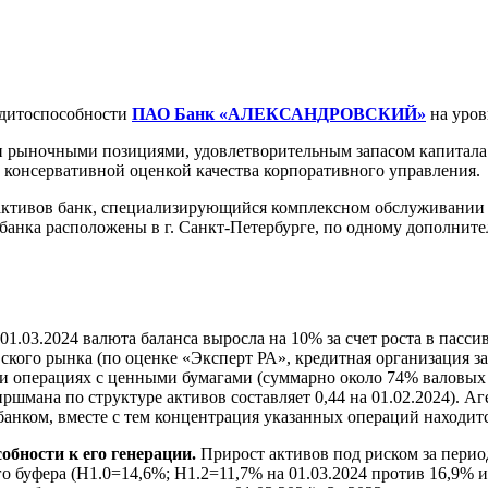
дитоспособности
ПАО Банк «АЛЕКСАНДРОВСКИЙ»
на уров
и рыночными позициями, удовлетворительным запасом капитала
 консервативной оценкой качества корпоративного управления.
ов банк, специализирующийся комплексном обслуживании суб
анка расположены в г. Санкт-Петербурге, по одному дополнител
о 01.03.2024 валюта баланса выросла на 10% за счет роста в па
кого рынка (по оценке «Эксперт РА», кредитная организация зан
и операциях с ценными бумагами (суммарно около 74% валовых 
шмана по структуре активов составляет 0,44 на 01.02.2024). Аг
анком, вместе с тем концентрация указанных операций находит
бности к его генерации.
Прирост активов под риском за перио
о буфера (Н1.0=14,6%; Н1.2=11,7% на 01.03.2024 против 16,9% и