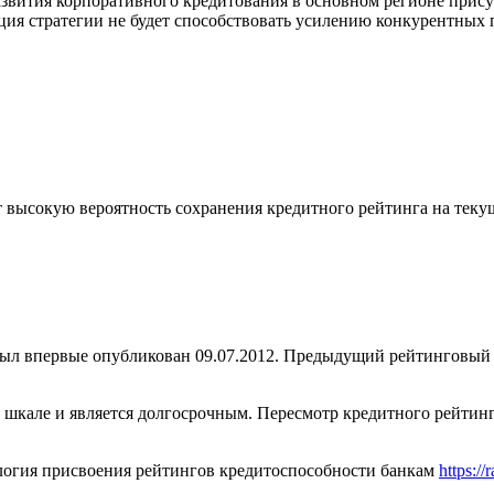
азвития корпоративного кредитования в основном регионе присут
ция стратегии не будет способствовать усилению конкурентных 
 высокую вероятность сохранения кредитного рейтинга на текущ
ервые опубликован 09.07.2012. Предыдущий рейтинговый пре
кале и является долгосрочным. Пересмотр кредитного рейтинга 
логия присвоения рейтингов кредитоспособности банкам
https://