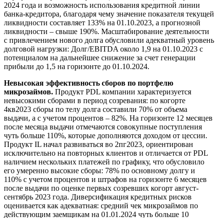
2024 года и возможность использования кредитной линии
банка-кредитора, благодаря чему значение показателя текущей
ликвидности составляет 133% на 01.10.2023, а прогнозной
ликвидности – свыше 190%. Масштабирование деятельности
с привлечением нового долга обусловили адекватный уровень
долговой нагрузки: Долг/EBITDA около 1,9 на 01.10.2023 с
потенциалом на дальнейшее снижение за счет генерации
прибыли до 1,5 на горизонте до 01.10.2024.
Невысокая эффективность сборов по портфелю
микрозаймов.
Продукт PDL компании характеризуется
невысокими сборами в период созревания: по когорте
4кв2023 сборы по телу долга составили 70% от объема
выдачи, а с учетом процентов – 82%. На горизонте 12 месяцев
после месяца выдачи отмечаются совокупные поступления
чуть больше 110%, которые дополняются доходом от цессии.
Продукт IL начал развиваться во 2пг2023, ориентирован
исключительно на повторных клиентов и отличается от PDL
наличием нескольких платежей по графику, что обусловило
его умеренно высокие сборы: 78% по основному долгу и
110% с учетом процентов и штрафов на горизонте 6 месяцев
после выдачи по оценке первых созревших когорт август-
сентябрь 2023 года. Диверсификация кредитных рисков
оценивается как адекватная: средний чек микрозаймов по
действующим заемщикам на 01.01.2024 чуть больше 10