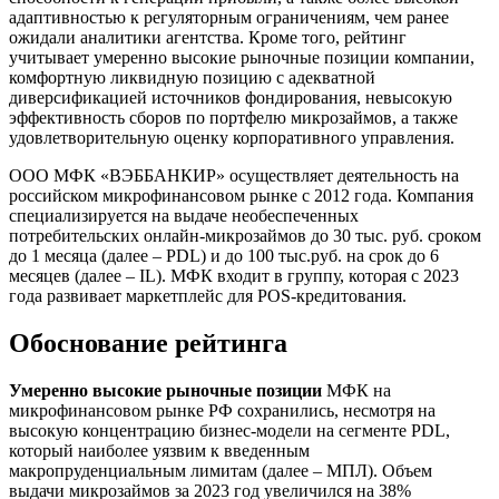
адаптивностью к регуляторным ограничениям, чем ранее
ожидали аналитики агентства. Кроме того, рейтинг
учитывает умеренно высокие рыночные позиции компании,
комфортную ликвидную позицию с адекватной
диверсификацией источников фондирования, невысокую
эффективность сборов по портфелю микрозаймов, а также
удовлетворительную оценку корпоративного управления.
ООО МФК «ВЭББАНКИР» осуществляет деятельность на
российском микрофинансовом рынке с 2012 года. Компания
специализируется на выдаче необеспеченных
потребительских онлайн-микрозаймов до 30 тыс. руб. сроком
до 1 месяца (далее – PDL) и до 100 тыс.руб. на срок до 6
месяцев (далее – IL). МФК входит в группу, которая с 2023
года развивает маркетплейс для POS-кредитования.
Обоснование рейтинга
Умеренно высокие рыночные позиции
МФК на
микрофинансовом рынке РФ сохранились, несмотря на
высокую концентрацию бизнес-модели на сегменте PDL,
который наиболее уязвим к введенным
макропруденциальным лимитам (далее – МПЛ). Объем
выдачи микрозаймов за 2023 год увеличился на 38%