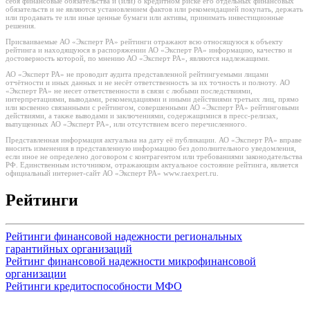
себя финансовые обязательства и (или) о кредитном риске его отдельных финансовых
обязательств и не являются установлением фактов или рекомендацией покупать, держать
или продавать те или иные ценные бумаги или активы, принимать инвестиционные
решения.
Присваиваемые АО «Эксперт РА» рейтинги отражают всю относящуюся к объекту
рейтинга и находящуюся в распоряжении АО «Эксперт РА» информацию, качество и
достоверность которой, по мнению АО «Эксперт РА», являются надлежащими.
АО «Эксперт РА» не проводит аудита представленной рейтингуемыми лицами
отчётности и иных данных и не несёт ответственность за их точность и полноту. АО
«Эксперт РА» не несет ответственности в связи с любыми последствиями,
интерпретациями, выводами, рекомендациями и иными действиями третьих лиц, прямо
или косвенно связанными с рейтингом, совершенными АО «Эксперт РА» рейтинговыми
действиями, а также выводами и заключениями, содержащимися в пресс-релизах,
выпущенных АО «Эксперт РА», или отсутствием всего перечисленного.
Представленная информация актуальна на дату её публикации. АО «Эксперт РА» вправе
вносить изменения в представленную информацию без дополнительного уведомления,
если иное не определено договором с контрагентом или требованиями законодательства
РФ. Единственным источником, отражающим актуальное состояние рейтинга, является
официальный интернет-сайт АО «Эксперт РА» www.raexpert.ru.
Рейтинги
Рейтинги финансовой надежности региональных
гарантийных организаций
Рейтинг финансовой надежности микрофинансовой
организации
Рейтинги кредитоспособности МФО