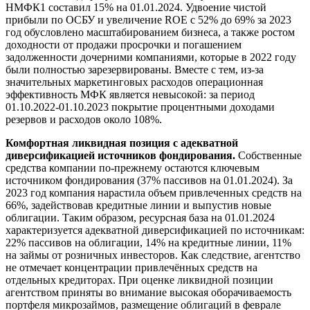
НМФК1 составил 15% на 01.01.2024. Удвоение чистой
прибыли по ОСБУ и увеличение ROE с 52% до 69% за 2023
год обусловлено масштабированием бизнеса, а также ростом
доходности от продажи просрочки и погашением
задолженности дочерними компаниями, которые в 2022 году
были полностью зарезервированы. Вместе с тем, из-за
значительных маркетинговых расходов операционная
эффективность МФК является невысокой: за период
01.10.2022-01.10.2023 покрытие процентными доходами
резервов и расходов около 108%.
Комфортная ликвидная позиция с адекватной
диверсификацией источников фондирования.
Собственные
средства компании по-прежнему остаются ключевым
источником фондирования (37% пассивов на 01.01.2024). За
2023 год компания нарастила объем привлеченных средств на
66%, задействовав кредитные линии и выпустив новые
облигации. Таким образом, ресурсная база на 01.01.2024
характеризуется адекватной диверсификацией по источникам:
22% пассивов на облигации, 14% на кредитные линии, 11%
на займы от розничных инвесторов. Как следствие, агентство
не отмечает концентрации привлечённых средств на
отдельных кредиторах. При оценке ликвидной позиции
агентством приняты во внимание высокая оборачиваемость
портфеля микрозаймов, размещение облигаций в феврале