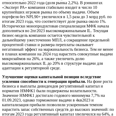
относительно 2022 года (доля рынка 2,2%). В рэнкингах
«Эксперт РА» компания стабильно входит в число 10
крупнейших игроков рынка по объему выдачи. Объем
портфеля без NPL90+ увеличился в 1,5 раза до 3 млрд руб. по
итогам 2023 года, что соответствует доле рынка около 1%.
Исторически монопродуктовая специализация МФК начала
дополняться во 2пг2023 высокомаржинальным IL. Текущая
бизнес-модель компании остается чувствительной к
дальнейшему ужесточению МПЛ, а сокращение предельной
процентной ставки и размера переплаты оказывает
негативный эффект на маржинальность бизнеса. Тем не менее
в планах компании на 2024 год нарастить совокупные выдачи
микрозаймов на 26%, а также увеличить долю
высокомаржинальных IL до 20% в структуре выдачи для
адаптации к регуляторной среде.
Улучшение оценки капитальной позиции вследствие
усиления способности к генерации прибыли.
На фоне роста
бизнеса и выплаты дивидендов регулятивный капитал и
норматив НМФК1 были подвержены волатильности.
Значение НМФК1 достигало годового минимума 7,7% на
01.09.2023, однако торможение выдачи в 4кв2023 и
капитализация прибыли позволили ускоренным темпом
нарастить запас собственных средств до высоких значений: по
итогам 2023 года регулятивный капитал увеличился на 64%, а