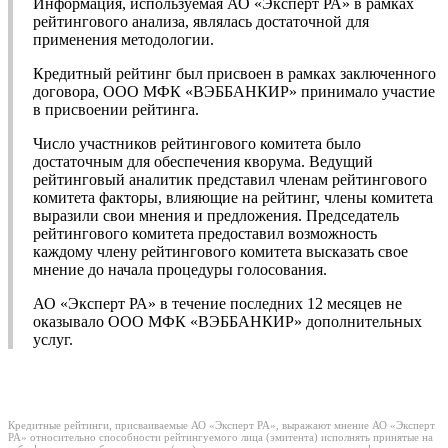
Информация, используемая АО «Эксперт РА» в рамках
рейтингового анализа, являлась достаточной для
применения методологии.
Кредитный рейтинг был присвоен в рамках заключенного
договора, ООО МФК «ВЭББАНКИР» принимало участие
в присвоении рейтинга.
Число участников рейтингового комитета было
достаточным для обеспечения кворума. Ведущий
рейтинговый аналитик представил членам рейтингового
комитета факторы, влияющие на рейтинг, члены комитета
выразили свои мнения и предложения. Председатель
рейтингового комитета предоставил возможность
каждому члену рейтингового комитета высказать свое
мнение до начала процедуры голосования.
АО «Эксперт РА» в течение последних 12 месяцев не
оказывало ООО МФК «ВЭББАНКИР» дополнительных
услуг.
Кредитные рейтинги, присваиваемые АО «Эксперт РА», выражают мнение АО «Эксперт
РА» относительно способности рейтингуемого лица (эмитента) исполнять принятые на