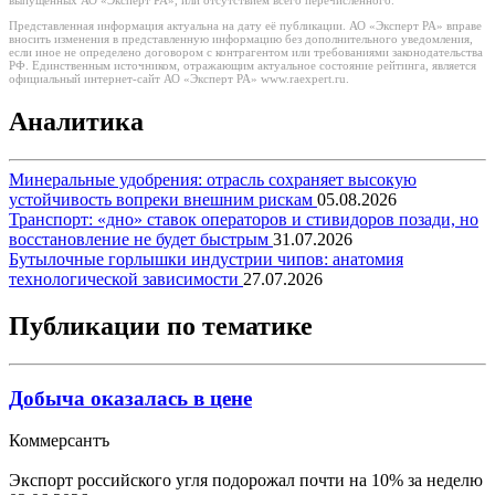
выпущенных АО «Эксперт РА», или отсутствием всего перечисленного.
Представленная информация актуальна на дату её публикации. АО «Эксперт РА» вправе
вносить изменения в представленную информацию без дополнительного уведомления,
если иное не определено договором с контрагентом или требованиями законодательства
РФ. Единственным источником, отражающим актуальное состояние рейтинга, является
официальный интернет-сайт АО «Эксперт РА» www.raexpert.ru.
Аналитика
Минеральные удобрения: отрасль сохраняет высокую
устойчивость вопреки внешним рискам
05.08.2026
Транспорт: «дно» ставок операторов и стивидоров позади, но
восстановление не будет быстрым
31.07.2026
Бутылочные горлышки индустрии чипов: анатомия
технологической зависимости
27.07.2026
Публикации по тематике
Добыча оказалась в цене
Коммерсантъ
Экспорт российского угля подорожал почти на 10% за неделю