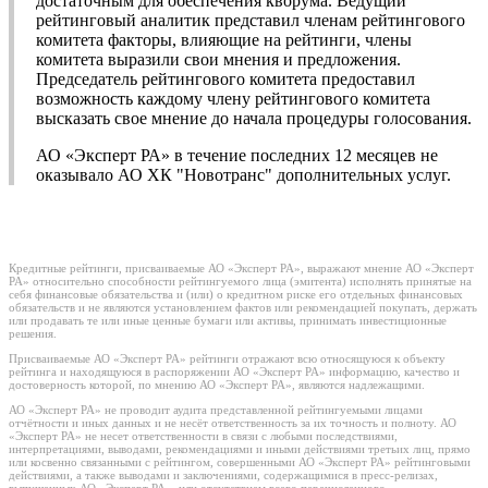
достаточным для обеспечения кворума. Ведущий
рейтинговый аналитик представил членам рейтингового
комитета факторы, влияющие на рейтинги, члены
комитета выразили свои мнения и предложения.
Председатель рейтингового комитета предоставил
возможность каждому члену рейтингового комитета
высказать свое мнение до начала процедуры голосования.
АО «Эксперт РА» в течение последних 12 месяцев не
оказывало АО ХК "Новотранс" дополнительных услуг.
Кредитные рейтинги, присваиваемые АО «Эксперт РА», выражают мнение АО «Эксперт
РА» относительно способности рейтингуемого лица (эмитента) исполнять принятые на
себя финансовые обязательства и (или) о кредитном риске его отдельных финансовых
обязательств и не являются установлением фактов или рекомендацией покупать, держать
или продавать те или иные ценные бумаги или активы, принимать инвестиционные
решения.
Присваиваемые АО «Эксперт РА» рейтинги отражают всю относящуюся к объекту
рейтинга и находящуюся в распоряжении АО «Эксперт РА» информацию, качество и
достоверность которой, по мнению АО «Эксперт РА», являются надлежащими.
АО «Эксперт РА» не проводит аудита представленной рейтингуемыми лицами
отчётности и иных данных и не несёт ответственность за их точность и полноту. АО
«Эксперт РА» не несет ответственности в связи с любыми последствиями,
интерпретациями, выводами, рекомендациями и иными действиями третьих лиц, прямо
или косвенно связанными с рейтингом, совершенными АО «Эксперт РА» рейтинговыми
действиями, а также выводами и заключениями, содержащимися в пресс-релизах,