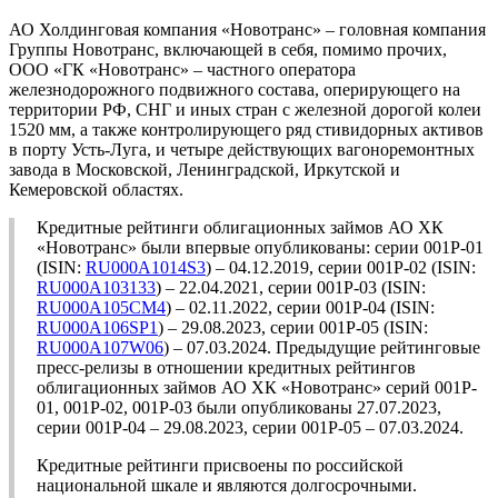
АО Холдинговая компания «Новотранс» – головная компания
Группы Новотранс, включающей в себя, помимо прочих,
ООО «ГК «Новотранс» – частного оператора
железнодорожного подвижного состава, оперирующего на
территории РФ, СНГ и иных стран с железной дорогой колеи
1520 мм, а также контролирующего ряд стивидорных активов
в порту Усть-Луга, и четыре действующих вагоноремонтных
завода в Московской, Ленинградской, Иркутской и
Кемеровской областях.
Кредитные рейтинги облигационных займов АО ХК
«Новотранс» были впервые опубликованы: серии 001P-01
(ISIN:
RU000A1014S3
) – 04.12.2019, серии 001P-02 (ISIN:
RU000A103133
) – 22.04.2021, серии 001P-03 (ISIN:
RU000A105CM4
) – 02.11.2022, серии 001P-04 (ISIN:
RU000A106SP1
) – 29.08.2023, серии 001P-05 (ISIN:
RU000A107W06
) – 07.03.2024. Предыдущие рейтинговые
пресс-релизы в отношении кредитных рейтингов
облигационных займов АО ХК «Новотранс» серий 001P-
01, 001P-02, 001P-03 были опубликованы 27.07.2023,
серии 001P-04 – 29.08.2023, серии 001Р-05 – 07.03.2024.
Кредитные рейтинги присвоены по российской
национальной шкале и являются долгосрочными.