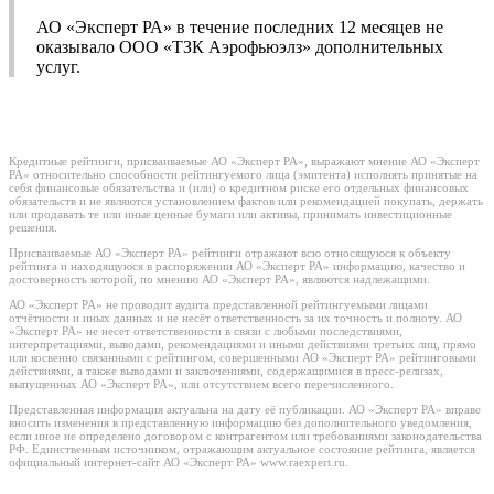
АО «Эксперт РА» в течение последних 12 месяцев не
оказывало ООО «ТЗК Аэрофьюэлз» дополнительных
услуг.
Кредитные рейтинги, присваиваемые АО «Эксперт РА», выражают мнение АО «Эксперт
РА» относительно способности рейтингуемого лица (эмитента) исполнять принятые на
себя финансовые обязательства и (или) о кредитном риске его отдельных финансовых
обязательств и не являются установлением фактов или рекомендацией покупать, держать
или продавать те или иные ценные бумаги или активы, принимать инвестиционные
решения.
Присваиваемые АО «Эксперт РА» рейтинги отражают всю относящуюся к объекту
рейтинга и находящуюся в распоряжении АО «Эксперт РА» информацию, качество и
достоверность которой, по мнению АО «Эксперт РА», являются надлежащими.
АО «Эксперт РА» не проводит аудита представленной рейтингуемыми лицами
отчётности и иных данных и не несёт ответственность за их точность и полноту. АО
«Эксперт РА» не несет ответственности в связи с любыми последствиями,
интерпретациями, выводами, рекомендациями и иными действиями третьих лиц, прямо
или косвенно связанными с рейтингом, совершенными АО «Эксперт РА» рейтинговыми
действиями, а также выводами и заключениями, содержащимися в пресс-релизах,
выпущенных АО «Эксперт РА», или отсутствием всего перечисленного.
Представленная информация актуальна на дату её публикации. АО «Эксперт РА» вправе
вносить изменения в представленную информацию без дополнительного уведомления,
если иное не определено договором с контрагентом или требованиями законодательства
РФ. Единственным источником, отражающим актуальное состояние рейтинга, является
официальный интернет-сайт АО «Эксперт РА» www.raexpert.ru.