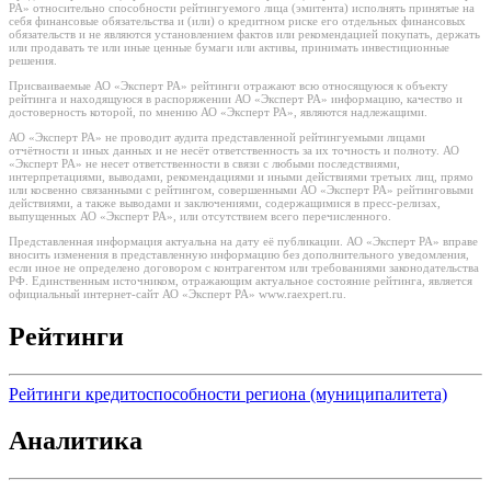
РА» относительно способности рейтингуемого лица (эмитента) исполнять принятые на
себя финансовые обязательства и (или) о кредитном риске его отдельных финансовых
обязательств и не являются установлением фактов или рекомендацией покупать, держать
или продавать те или иные ценные бумаги или активы, принимать инвестиционные
решения.
Присваиваемые АО «Эксперт РА» рейтинги отражают всю относящуюся к объекту
рейтинга и находящуюся в распоряжении АО «Эксперт РА» информацию, качество и
достоверность которой, по мнению АО «Эксперт РА», являются надлежащими.
АО «Эксперт РА» не проводит аудита представленной рейтингуемыми лицами
отчётности и иных данных и не несёт ответственность за их точность и полноту. АО
«Эксперт РА» не несет ответственности в связи с любыми последствиями,
интерпретациями, выводами, рекомендациями и иными действиями третьих лиц, прямо
или косвенно связанными с рейтингом, совершенными АО «Эксперт РА» рейтинговыми
действиями, а также выводами и заключениями, содержащимися в пресс-релизах,
выпущенных АО «Эксперт РА», или отсутствием всего перечисленного.
Представленная информация актуальна на дату её публикации. АО «Эксперт РА» вправе
вносить изменения в представленную информацию без дополнительного уведомления,
если иное не определено договором с контрагентом или требованиями законодательства
РФ. Единственным источником, отражающим актуальное состояние рейтинга, является
официальный интернет-сайт АО «Эксперт РА» www.raexpert.ru.
Рейтинги
Рейтинги кредитоспособности региона (муниципалитета)
Аналитика