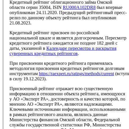
Кредитный рейтинг облигационного займа Омской
области серии 35004, ISIN
RU000A102DR8
был впервые
опубликован 24.11.2020. Предыдущий рейтинговый пресс-
релиз по данному объекту рейтинга был опубликован
21.08.2023.
Кредитный рейтинг присвоен по российской
национальной шкале и является долгосрочным. Пересмотр
кредитного рейтинга ожидается не позднее 182 дней с
даты, указанной в
Календаре пересмотра и раскрытия
суверенных кредитных рейтингов
.
При присвоении кредитного рейтинга применялась
методология присвоения кредитных рейтингов долговым
инструментам
https://raexpert.ru/ratings/methods/current
(вступ
в силу 19.12.2023).
Присвоенный рейтинг отражает всю существенную
информацию в отношении объекта рейтинга, имеющуюся
у АО «Эксперт РА», достоверность и качество которой, по
мнению АО «Эксперт РА», являются надлежащими.
Ключевыми источниками информации, использованными
в рамках рейтингового анализа, являлись данные
Министерства финансов Омской области, Федеральной
службы государственной статистики РФ, Министерства