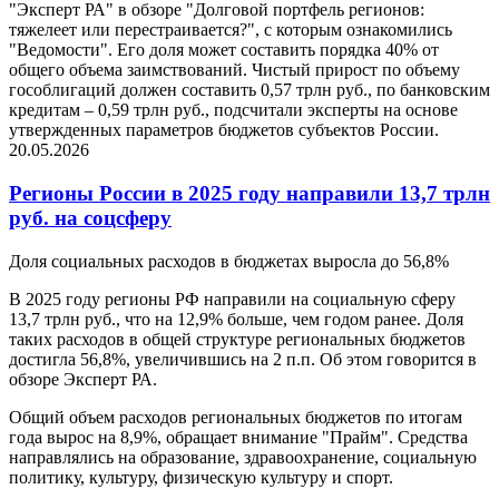
"Эксперт РА" в обзоре "Долговой портфель регионов:
тяжелеет или перестраивается?", с которым ознакомились
"Ведомости". Его доля может составить порядка 40% от
общего объема заимствований. Чистый прирост по объему
гособлигаций должен составить 0,57 трлн руб., по банковским
кредитам – 0,59 трлн руб., подсчитали эксперты на основе
утвержденных параметров бюджетов субъектов России.
20.05.2026
Регионы России в 2025 году направили 13,7 трлн
руб. на соцсферу
Доля социальных расходов в бюджетах выросла до 56,8%
В 2025 году регионы РФ направили на социальную сферу
13,7 трлн руб., что на 12,9% больше, чем годом ранее. Доля
таких расходов в общей структуре региональных бюджетов
достигла 56,8%, увеличившись на 2 п.п. Об этом говорится в
обзоре Эксперт РА.
Общий объем расходов региональных бюджетов по итогам
года вырос на 8,9%, обращает внимание "Прайм". Средства
направлялись на образование, здравоохранение, социальную
политику, культуру, физическую культуру и спорт.