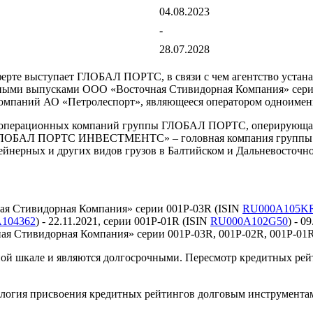
04.08.2023
-
28.07.2028
ерте выступает ГЛОБАЛ ПОРТС, в связи с чем агентство уста
и выпусками ООО «Восточная Стивидорная Компания» серий 0
 компаний АО «Петролеспорт», являющееся оператором одноимен
х операционных компаний группы ГЛОБАЛ ПОРТС, оперирующая
«ГЛОБАЛ ПОРТС ИНВЕСТМЕНТС» – головная компания группы 
йнерных и других видов грузов в Балтийском и Дальневосточно
я Стивидорная Компания» серии 001Р-03R (ISIN
RU000A105K
104362
) - 22.11.2021, серии 001Р-01R (ISIN
RU000A102G50
) - 
 Стивидорная Компания» серии 001Р-03R, 001Р-02R, 001Р-01R б
й шкале и являются долгосрочными. Пересмотр кредитных рейти
ология присвоения кредитных рейтингов долговым инструмент