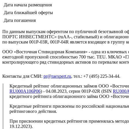
Дата начала размещения
Дата ближайшей оферты
Дата погашения
По данным выпускам оферентом по публичной безотзывной оф
ПОРТС ИНВЕСТМЕНТС» (ruAА-, стабильный) и облигационным
по выпускам 001Р-03R, 001Р-04R является входящее в группу
ООО «Восточная Стивидорная Компания» - одна из ключевы
ежегодной пропускной способностью 700 тыс. TEU. МКАО 
контролирующего ряд стивидорных активов по перевалке конте
Контакты для СМИ:
pr@raexpert.ru
, тел.: +7 (495) 225-34-44.
Кредитный рейтинг облигационных займов ООО «Восточна
RU000A106P06
) - 04.08.2023, серии 001Р-02R (ISIN
RU000A
кредитного рейтинга облигационного займа ООО «Восточная
Кредитные рейтинги присвоены по российской национально
рейтингового действия.
При присвоении кредитных рейтингов применялась метод
19.12.2023).