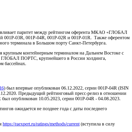
навливает паритет между рейтингом оферента МКАО «ГЛОБАЛ
01Р-03R, 001Р-04R, 001Р-02R и 001Р-01R. Также оферентом
ного терминала в Большом порту Санкт-Петербурга.
 крупным контейнерным терминалом на Дальнем Востоке с
ГЛОБАЛ ПОРТС, крупнейшего в России холдинга,
м бассейнах.
R6
) был впервые опубликован 06.12.2022, серии 001Р-04R (ISIN
09.12.2020. Предыдущий рейтинговый пресс-релиз в отношении
ыл опубликован 10.05.2023, серии 001Р-04R - 04.08.2023.
нгов ожидается не позднее года с даты последнего
ам
https://raexpert.ru/ratings/methods/current
(вступила в силу