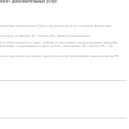
роги» дополнительных услуг.
нансовые обязательства и (или) о кредитном риске его отдельных финансовых
ь которой, по мнению АО «Эксперт РА», являются надлежащими.
есет ответственности в связи с любыми последствиями, интерпретациями, выводами,
ключениями, содержащимися в пресс-релизах, выпущенных АО «Эксперт РА», или
ое не определено договором с контрагентом или требованиями законодательства РФ.