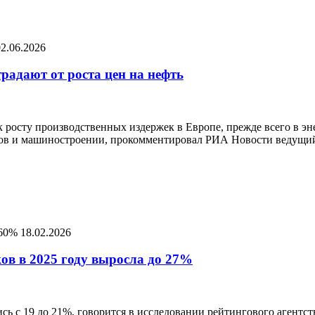
02.06.2026
радают от роста цен на нефть
к росту производственных издержек в Европе, прежде всего в э
алов и машиностроении, прокомментировал РИА Новости ведущи
 60%
18.02.2026
ов в 2025 году выросла до 27%
лись с 19 до 21%, говорится в исследовании рейтингового агентс