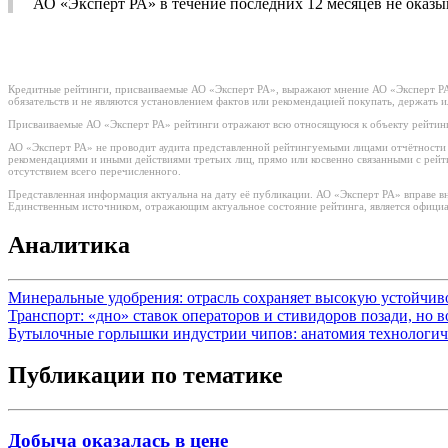
АО «Эксперт РА» в течение последних 12 месяцев не оказ
Кредитные рейтинги, присваиваемые АО «Эксперт РА», выражают мнение АО «Эксперт РА»
обязательств и не являются установлением фактов или рекомендацией покупать, держать 
Присваиваемые АО «Эксперт РА» рейтинги отражают всю относящуюся к объекту рейтинг
АО «Эксперт РА» не проводит аудита представленной рейтингуемыми лицами отчётности и 
рекомендациями и иными действиями третьих лиц, прямо или косвенно связанными с рей
отсутствием всего перечисленного.
Представленная информация актуальна на дату её публикации. АО «Эксперт РА» вправе в
Единственным источником, отражающим актуальное состояние рейтинга, является официа
Аналитика
Минеральные удобрения: отрасль сохраняет высокую устойчи
Транспорт: «дно» ставок операторов и стивидоров позади, но 
Бутылочные горлышки индустрии чипов: анатомия технологич
Публикации по тематике
Добыча оказалась в цене