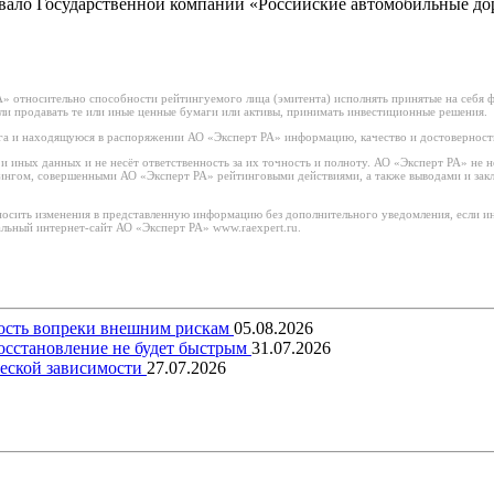
ывало Государственной компании «Российские автомобильные до
 относительно способности рейтингуемого лица (эмитента) исполнять принятые на себя фи
или продавать те или иные ценные бумаги или активы, принимать инвестиционные решения.
а и находящуюся в распоряжении АО «Эксперт РА» информацию, качество и достоверност
иных данных и не несёт ответственность за их точность и полноту. АО «Эксперт РА» не н
тингом, совершенными АО «Эксперт РА» рейтинговыми действиями, а также выводами и за
носить изменения в представленную информацию без дополнительного уведомления, если ин
льный интернет-сайт АО «Эксперт РА» www.raexpert.ru.
вость вопреки внешним рискам
05.08.2026
восстановление не будет быстрым
31.07.2026
еской зависимости
27.07.2026