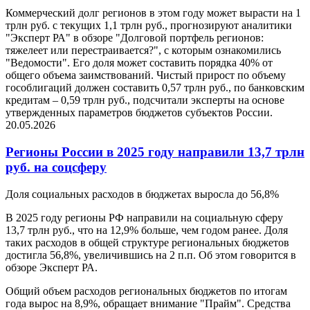
Коммерческий долг регионов в этом году может вырасти на 1
трлн руб. с текущих 1,1 трлн руб., прогнозируют аналитики
"Эксперт РА" в обзоре "Долговой портфель регионов:
тяжелеет или перестраивается?", с которым ознакомились
"Ведомости". Его доля может составить порядка 40% от
общего объема заимствований. Чистый прирост по объему
гособлигаций должен составить 0,57 трлн руб., по банковским
кредитам – 0,59 трлн руб., подсчитали эксперты на основе
утвержденных параметров бюджетов субъектов России.
20.05.2026
Регионы России в 2025 году направили 13,7 трлн
руб. на соцсферу
Доля социальных расходов в бюджетах выросла до 56,8%
В 2025 году регионы РФ направили на социальную сферу
13,7 трлн руб., что на 12,9% больше, чем годом ранее. Доля
таких расходов в общей структуре региональных бюджетов
достигла 56,8%, увеличившись на 2 п.п. Об этом говорится в
обзоре Эксперт РА.
Общий объем расходов региональных бюджетов по итогам
года вырос на 8,9%, обращает внимание "Прайм". Средства