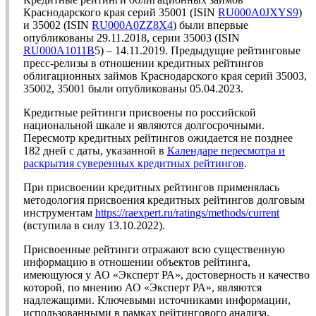
Краснодарского края серий 35001 (ISIN
RU000A0JXYS9
)
и 35002 (ISIN
RU000A0ZZ8X4
) были впервые
опубликованы 29.11.2018, серии 35003 (ISIN
RU000A1011B
5) – 14.11.2019. Предыдущие рейтинговые
пресс-релизы в отношении кредитных рейтингов
облигационных займов Краснодарского края серий 35003,
35002, 35001 были опубликованы 05.04.2023.
Кредитные рейтинги присвоены по российской
национальной шкале и являются долгосрочными.
Пересмотр кредитных рейтингов ожидается не позднее
182 дней с даты, указанной в
Календаре пересмотра и
раскрытия суверенных кредитных рейтингов
.
При присвоении кредитных рейтингов применялась
методология присвоения кредитных рейтингов долговым
инструментам
https://raexpert.ru/ratings/methods/current
(вступила в силу 13.10.2022).
Присвоенные рейтинги отражают всю существенную
информацию в отношении объектов рейтинга,
имеющуюся у АО «Эксперт РА», достоверность и качество
которой, по мнению АО «Эксперт РА», являются
надлежащими. Ключевыми источниками информации,
использованными в рамках рейтингового анализа,