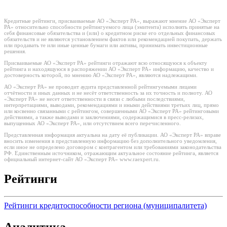
Кредитные рейтинги, присваиваемые АО «Эксперт РА», выражают мнение АО «Эксперт
РА» относительно способности рейтингуемого лица (эмитента) исполнять принятые на
себя финансовые обязательства и (или) о кредитном риске его отдельных финансовых
обязательств и не являются установлением фактов или рекомендацией покупать, держать
или продавать те или иные ценные бумаги или активы, принимать инвестиционные
решения.
Присваиваемые АО «Эксперт РА» рейтинги отражают всю относящуюся к объекту
рейтинга и находящуюся в распоряжении АО «Эксперт РА» информацию, качество и
достоверность которой, по мнению АО «Эксперт РА», являются надлежащими.
АО «Эксперт РА» не проводит аудита представленной рейтингуемыми лицами
отчётности и иных данных и не несёт ответственность за их точность и полноту. АО
«Эксперт РА» не несет ответственности в связи с любыми последствиями,
интерпретациями, выводами, рекомендациями и иными действиями третьих лиц, прямо
или косвенно связанными с рейтингом, совершенными АО «Эксперт РА» рейтинговыми
действиями, а также выводами и заключениями, содержащимися в пресс-релизах,
выпущенных АО «Эксперт РА», или отсутствием всего перечисленного.
Представленная информация актуальна на дату её публикации. АО «Эксперт РА» вправе
вносить изменения в представленную информацию без дополнительного уведомления,
если иное не определено договором с контрагентом или требованиями законодательства
РФ. Единственным источником, отражающим актуальное состояние рейтинга, является
официальный интернет-сайт АО «Эксперт РА» www.raexpert.ru.
Рейтинги
Рейтинги кредитоспособности региона (муниципалитета)
Аналитика