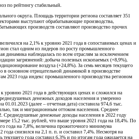
ноз по рейтингу стабильный.
ального округа. Площадь территории региона составляет 351
 секторами выступают обрабатывающие производства,
рабатывающих производств составляют производство прочих
величился на 2,1% к уровню 2021 года в сопоставимых ценах и
егион стал одним из лидеров по росту промышленного
ая динамика наблюдалась по всем отраслям за исключением
идации загрязнений: добыча полезных ископаемых (+8,9%),
ндиционирование воздуха (+24,8%). За семь месяцев текущего
но в основном отрицательной динамикой в производстве
огам 2023 года индекс промышленного производства регионом
 к уровню 2021 года в действующих ценах и сложился на
 среднедушевых денежных доходов населения и умеренно
01.01.2023 (далее – отчетная дата) составила 974,6 тыс.
ылью, так и миграционным оттоком населения. Среднее
2. Среднедушевые денежные доходы населения в 2022 году
ере 15,2 тыс. рублей, что выше уровня 2021 года на 18,4%. По
ого года на 7,8%, величина прожиточного минимума
 года снизился на 2,1 п. п. и составил 7,4%. Несмотря на
ь текущего года составил 6,3% и по итогам года ожидается на