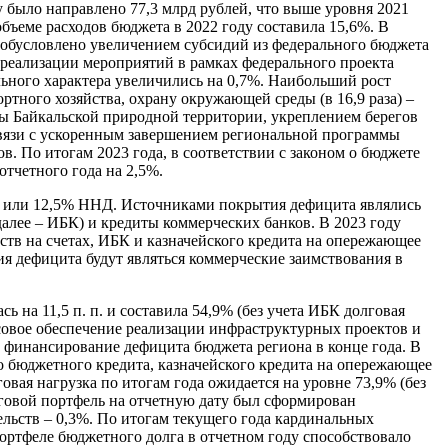
у было направлено 77,3 млрд рублей, что выше уровня 2021
объеме расходов бюджета в 2022 году составила 15,6%. В
о обусловлено увеличением субсидий из федерального бюджета
ом реализации мероприятий в рамках федерального проекта
льного характера увеличились на 0,7%. Наибольший рост
ртного хозяйства, охрану окружающей среды (в 16,9 раза) –
ы Байкальской природной территории, укреплением берегов
связи с ускоренным завершением региональной программы
. По итогам 2023 года, в соответствии с законом о бюджете
отчетного года на 2,5%.
й или 12,5% ННД. Источниками покрытия дефицита являлись
алее – ИБК) и кредиты коммерческих банков. В 2023 году
ств на счетах, ИБК и казначейского кредита на опережающее
 дефицита будут являться коммерческие заимствования в
сь на 11,5 п. п. и составила 54,9% (без учета ИБК долговая
совое обеспечение реализации инфраструктурных проектов и
 финансирование дефицита бюджета региона в конце года. В
го бюджетного кредита, казначейского кредита на опережающее
вая нагрузка по итогам года ожидается на уровне 73,9% (без
лговой портфель на отчетную дату был сформирован
ельств – 0,3%. По итогам текущего года кардинальных
портфеле бюджетного долга в отчетном году способствовало