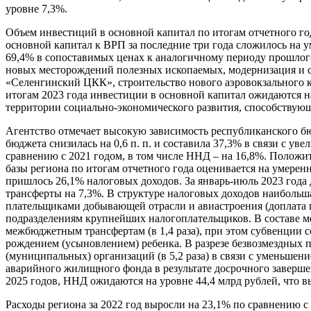
уровне 7,3%.
Объем инвестиций в основной капитал по итогам отчетного го
основной капитал к ВРП за последние три года сложилось на 
69,4% в сопоставимых ценах к аналогичному периоду прошлого
новых месторождений полезных ископаемых, модернизация и с
«Селенгинский ЦКК», строительство нового аэровокзального
итогам 2023 года инвестиции в основной капитал ожидаются н
территории социально-экономического развития, способствую
Агентство отмечает высокую зависимость республиканского бю
бюджета снизилась на 0,6 п. п. и составила 37,3% в связи с 
сравнению с 2021 годом, в том числе ННД – на 16,8%. Положи
базы региона по итогам отчетного года оценивается на умере
пришлось 26,1% налоговых доходов. За январь-июль 2023 года
трансферты на 7,3%. В структуре налоговых доходов наибольша
плательщиками добывающей отрасли и авиастроения (доплата по 
подразделениям крупнейших налогоплательщиков. В составе м
межбюджетным трансфертам (в 1,4 раза), при этом субвенции с
рождением (усыновлением) ребенка. В разрезе безвозмездных п
(муниципальных) организаций (в 5,2 раза) в связи с уменьше
аварийного жилищного фонда в результате досрочного завершен
2025 годов, ННД ожидаются на уровне 44,4 млрд рублей, что в
Расходы региона за 2022 год выросли на 23,1% по сравнению с 