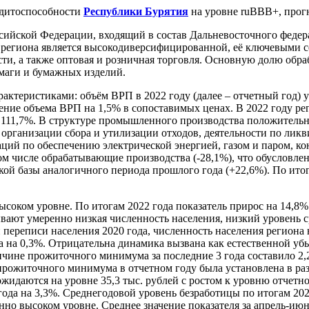
дитоспособности
Республики Бурятия
на уровне ruBBB+, прог
оссийской Федерации, входящий в состав Дальневосточного федер
ка региона является высокодиверсифицированной, её ключевыми
сти, а также оптовая и розничная торговля. Основную долю об
маги и бумажных изделий.
ктеристиками: объём ВРП в 2022 году (далее – отчетный год) у
жение объема ВРП на 1,5% в сопоставимых ценах. В 2022 году р
 111,7%. В структуре промышленного производства положительн
организации сбора и утилизации отходов, деятельности по ликв
ций по обеспечению электрической энергией, газом и паром, ко
том числе обрабатывающие производства (-28,1%), что обусловле
кой базы аналогичного периода прошлого года (+22,6%). По ит
соком уровне. По итогам 2022 года показатель прирос на 14,8%
ывают умеренно низкая численность населения, низкий уровень
ереписи населения 2020 года, численность населения региона на 
а на 0,3%. Отрицательна динамика вызвана как естественной уб
чине прожиточного минимума за последние 3 года составило 2,
прожиточного минимума в отчетном году была установлена в разм
жидаются на уровне 35,3 тыс. рублей с ростом к уровню отчетн
года на 3,3%. Среднегодовой уровень безработицы по итогам 2022
нно высоком уровне. Среднее значение показателя за апрель-июн