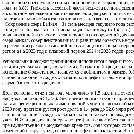
финансовое обеспечение социальной политики, образования, зд
года на 8,8%. Гибкость расходной части бюджета региона оцен
абсолютном выражении капитальные расходы увеличились на 7,5
на строительство объектов капитального характера, в том числ
«Сохранение озера Байкал». За семь месяцев текущего года ра
расходов наблюдался на национальную экономику (в 1,4 раза) в
модернизацией и строительством очистных сооружений для оч
озера Байкал, совершенствованием и развитием объектов инфр
переселения граждан из аварийного жилищного фонда и перенос
региона на 2023 год и плановый период 2024 и 2025 годов, рас
Региональный бюджет традиционно исполняется с дефицитом. 
остатки денежных средств на счетах, бюджетный кредит на фи
исполнение бюджета прогнозируется с дефицитом в размере 9,8
финансирование расходных обязательств дефицит бюджета про
форме банковских кредитов.
Долг региона в отчетном году увеличился в 1,5 раза и на отчет
нагрузка составила 51,3%). Увеличение долга связано с прив
на замещение рыночных заимствований муниципальных образов
2023 году прогнозируется рост долга в 1,4 раза до 32,8 млрд 
финансирование расходных обязательств, а также с необходим
учета ИБК и кредита на опережающее финансовое обеспечение 
преимущественно из бюджетных кредитов, доля которых состав
изменений в структуре долгового портфеля не ожидается. Эфф