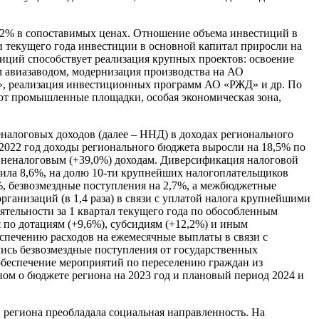
26,2% в сопоставимых ценах. Отношение объема инвестиций в
и текущего года инвестиции в основной капитал приросли на
иций способствует реализация крупных проектов: освоение
 авиазаводом, модернизация производства на АО
», реализация инвестиционных программ АО «РЖД» и др. По
уют промышленные площадки, особая экономическая зона,
еналоговых доходов (далее – ННД) в доходах регионального
 2022 год доходы регионального бюджета выросли на 18,5% по
и неналоговым (+39,0%) доходам. Диверсификация налоговой
вила 8,6%, на долю 10-ти крупнейших налогоплательщиков
%, безвозмездные поступления на 2,7%, а межбюджетные
ганизаций (в 1,4 раза) в связи с уплатой налога крупнейшими
еятельности за 1 квартал текущего года по обособленным
по дотациям (+9,6%), субсидиям (+12,2%) и иным
еспечению расходов на ежемесячные выплаты в связи с
лись безвозмездные поступления от государственных
обеспечение мероприятий по переселению граждан из
ном о бюджете региона на 2023 год и плановый период 2024 и
в региона преобладала социальная направленность. На