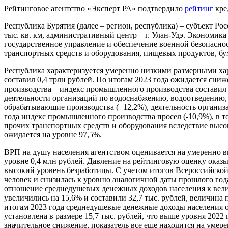
Рейтинговое агентство «Эксперт РА» подтвердило
рейтинг
кре
Республика Бурятия (далее – регион, республика) – субъект Р
тыс. кв. км, административный центр – г. Улан-Удэ. Экономи
государственное управление и обеспечение военной безопасно
транспортных средств и оборудования, пищевых продуктов, бу
Республика характеризуется умеренно низкими размерными хара
составил 0,4 трлн рублей. По итогам 2023 года ожидается сни
производства – индекс промышленного производства составил
деятельности организаций по водоснабжению, водоотведению, 
обрабатывающие производства (+12,2%), деятельность организа
года индекс промышленного производства просел (-10,9%), в 
прочих транспортных средств и оборудования вследствие высо
ожидается на уровне 97,5%.
ВРП на душу населения агентством оценивается на умеренно вы
уровне 0,4 млн рублей. Давление на рейтинговую оценку оказ
высокий уровень безработицы. C учетом итогов Всероссийской п
человек и снизилась к уровню аналогичной даты прошлого год
отношение среднедушевых денежных доходов населения к вели
увеличились на 15,6% и составили 32,7 тыс. рублей, величина 
итогам 2023 года среднедушевые денежные доходы населения о
установлена в размере 15,7 тыс. рублей, что выше уровня 2022 
значительное снижение, показатель все еще находится на умере