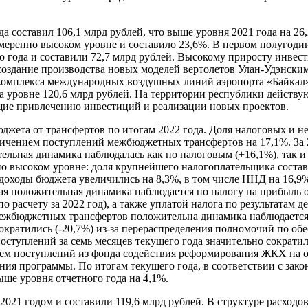
да составил 106,1 млрд рублей, что выше уровня 2021 года на 
умеренно высоком уровне и составило 23,6%. В первом полугоди
 года и составили 72,7 млрд рублей. Высокому приросту инвест
оздание производства новых моделей вертолетов Улан-Удэнским
 комплекса международных воздушных линий аэропорта «Байкал
а уровне 120,6 млрд рублей. На территории республики действ
щие привлечению инвестиций и реализации новых проектов.
джета от трансфертов по итогам 2022 года. Доля налоговых и н
увеличением поступлений межбюджетных трансфертов на 17,1%. За
тельная динамика наблюдалась как по налоговым (+16,1%), так 
нно высоком уровне: доля крупнейшего налогоплательщика соста
 доходы бюджета увеличились на 8,3%, в том числе ННД на 16,9
я положительная динамика наблюдается по налогу на прибыль ор
расчету за 2022 год), а также уплатой налога по результатам д
ежбюджетных трансфертов положительна динамика наблюдается 
ократились (-20,7%) из-за перераспределения полномочий по об
оступлений за семь месяцев текущего года значительно сократи
нием поступлений из фонда содействия реформирования ЖКХ на 
ия программы. По итогам текущего года, в соответствии с зако
ыше уровня отчетного года на 4,1%.
2021 годом и составили 119,6 млрд рублей. В структуре расходо