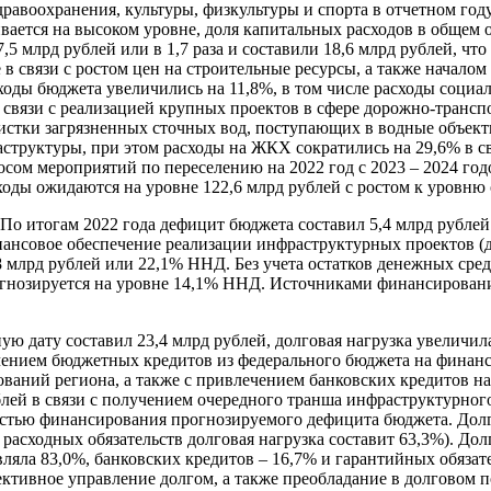
равоохранения, культуры, физкультуры и спорта в отчетном год
ивается на высоком уровне, доля капитальных расходов в общем 
 млрд рублей или в 1,7 раза и составили 18,6 млрд рублей, чт
е в связи с ростом цен на строительные ресурсы, а также начал
сходы бюджета увеличились на 11,8%, в том числе расходы социа
 связи с реализацией крупных проектов в сфере дорожно-транспо
истки загрязненных сточных вод, поступающих в водные объект
аструктуры, при этом расходы на ЖКХ сократились на 29,6% в 
ом мероприятий по переселению на 2022 год с 2023 – 2024 годов
ходы ожидаются на уровне 122,6 млрд рублей с ростом к уровню 
По итогам 2022 года дефицит бюджета составил 5,4 млрд рубле
нансовое обеспечение реализации инфраструктурных проектов (д
 млрд рублей или 22,1% ННД. Без учета остатков денежных сред
гнозируется на уровне 14,1% ННД. Источниками финансирования
ную дату составил 23,4 млрд рублей, долговая нагрузка увеличила
лечением бюджетных кредитов из федерального бюджета на финан
аний региона, а также с привлечением банковских кредитов на
рублей в связи с получением очередного транша инфраструктурно
остью финансирования прогнозируемого дефицита бюджета. Долго
расходных обязательств долговая нагрузка составит 63,3%). До
ляла 83,0%, банковских кредитов – 16,7% и гарантийных обязат
ективное управление долгом, а также преобладание в долговом 