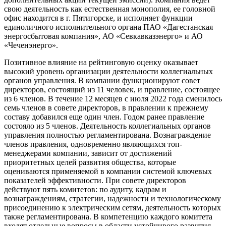
свою деятельность как естественная монополия, ее головной
офис находится в г. Пятигорске, и исполняет функции
единоличного исполнительного органа ПАО «Дагестанская
энергосбытовая компания», АО «Севкавказэнерго» и АО
«Чеченэнерго».
Позитивное влияние на рейтинговую оценку оказывает
высокий уровень организации деятельности коллегиальных
органов управления. В компании функционируют совет
директоров, состоящий из 11 человек, и правление, состоящее
из 6 членов. В течение 12 месяцев с июля 2022 года сменилось
семь членов в совете директоров, в правлении к прежнему
составу добавился еще один член. Годом ранее правление
состояло из 5 членов. Деятельность коллегиальных органов
управления полностью регламентирована. Вознаграждение
членов правления, одновременно являющихся топ-
менеджерами компании, зависит от достижений
приоритетных целей развития общества, которые
оцениваются применяемой в компании системой ключевых
показателей эффективности. При совете директоров
действуют пять комитетов: по аудиту, кадрам и
вознаграждениям, стратегии, надежности и технологическому
присоединению к электрическим сетям, деятельность которых
также регламентирована. В компетенцию каждого комитета
входят отдельные вопросы в области устойчивого развития.