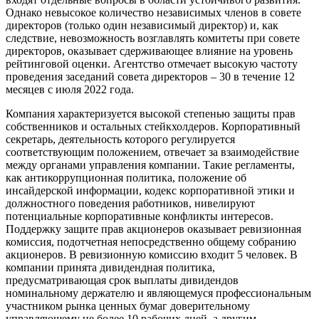
Однако невысокое количество независимых членов в совете
директоров (только один независимый директор) и, как
следствие, невозможность возглавлять комитеты при совете
директоров, оказывает сдерживающее влияние на уровень
рейтинговой оценки. Агентство отмечает высокую частоту
проведения заседаний совета директоров – 30 в течение 12
месяцев с июля 2022 года.
Компания характеризуется высокой степенью защиты прав
собственников и остальных стейкхолдеров. Корпоративный
секретарь, деятельность которого регулируется
соответствующим положением, отвечает за взаимодействие
между органами управления компании. Такие регламенты,
как антикоррупционная политика, положение об
инсайдерской информации, кодекс корпоративной этики и
должностного поведения работников, нивелируют
потенциальные корпоративные конфликты интересов.
Поддержку защите прав акционеров оказывает ревизионная
комиссия, подотчетная непосредственно общему собранию
акционеров. В ревизионную комиссию входит 5 человек. В
компании принята дивидендная политика,
предусматривающая срок выплаты дивидендов
номинальному держателю и являющемуся профессиональным
участником рынка ценных бумаг доверительному
управляющему не более 10 рабочих дней, а другим