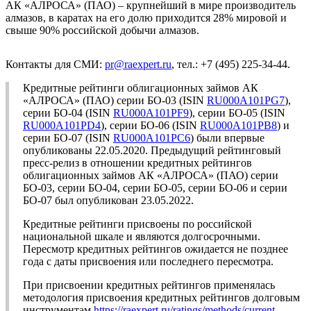
АК «АЛРОСА» (ПАО) – крупнейший в мире производитель
алмазов, в каратах на его долю приходится 28% мировой и
свыше 90% российской добычи алмазов.
Контакты для СМИ:
pr@raexpert.ru
, тел.: +7 (495) 225-34-44.
Кредитные рейтинги облигационных займов АК
«АЛРОСА» (ПАО) серии БО-03 (ISIN
RU000A101PG7
),
серии БО-04 (ISIN
RU000A101PF9
), серии БО-05 (ISIN
RU000A101PD4
), серии БО-06 (ISIN
RU000A101PB8
) и
серии БО-07 (ISIN
RU000A101PC6
) были впервые
опубликованы 22.05.2020. Предыдущий рейтинговый
пресс-релиз в отношении кредитных рейтингов
облигационных займов АК «АЛРОСА» (ПАО) серии
БО-03, серии БО-04, серии БО-05, серии БО-06 и серии
БО-07 был опубликован 23.05.2022.
Кредитные рейтинги присвоены по российской
национальной шкале и являются долгосрочными.
Пересмотр кредитных рейтингов ожидается не позднее
года с даты присвоения или последнего пересмотра.
При присвоении кредитных рейтингов применялась
методология присвоения кредитных рейтингов долговым
инструментам
https://raexpert.ru/ratings/methods/current