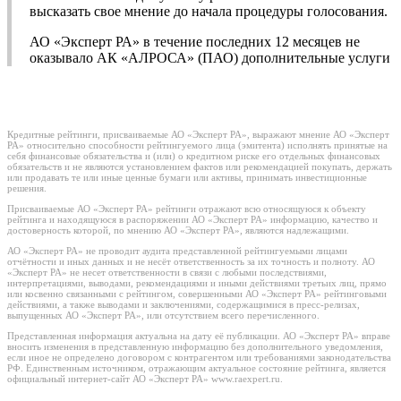
высказать свое мнение до начала процедуры голосования.
АО «Эксперт РА» в течение последних 12 месяцев не
оказывало АК «АЛРОСА» (ПАО) дополнительные услуги
Кредитные рейтинги, присваиваемые АО «Эксперт РА», выражают мнение АО «Эксперт
РА» относительно способности рейтингуемого лица (эмитента) исполнять принятые на
себя финансовые обязательства и (или) о кредитном риске его отдельных финансовых
обязательств и не являются установлением фактов или рекомендацией покупать, держать
или продавать те или иные ценные бумаги или активы, принимать инвестиционные
решения.
Присваиваемые АО «Эксперт РА» рейтинги отражают всю относящуюся к объекту
рейтинга и находящуюся в распоряжении АО «Эксперт РА» информацию, качество и
достоверность которой, по мнению АО «Эксперт РА», являются надлежащими.
АО «Эксперт РА» не проводит аудита представленной рейтингуемыми лицами
отчётности и иных данных и не несёт ответственность за их точность и полноту. АО
«Эксперт РА» не несет ответственности в связи с любыми последствиями,
интерпретациями, выводами, рекомендациями и иными действиями третьих лиц, прямо
или косвенно связанными с рейтингом, совершенными АО «Эксперт РА» рейтинговыми
действиями, а также выводами и заключениями, содержащимися в пресс-релизах,
выпущенных АО «Эксперт РА», или отсутствием всего перечисленного.
Представленная информация актуальна на дату её публикации. АО «Эксперт РА» вправе
вносить изменения в представленную информацию без дополнительного уведомления,
если иное не определено договором с контрагентом или требованиями законодательства
РФ. Единственным источником, отражающим актуальное состояние рейтинга, является
официальный интернет-сайт АО «Эксперт РА» www.raexpert.ru.