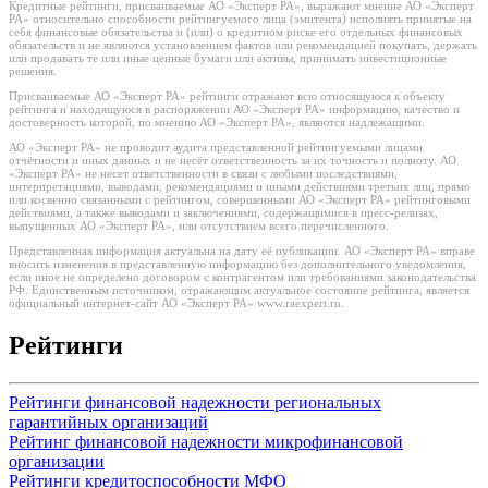
Кредитные рейтинги, присваиваемые АО «Эксперт РА», выражают мнение АО «Эксперт
РА» относительно способности рейтингуемого лица (эмитента) исполнять принятые на
себя финансовые обязательства и (или) о кредитном риске его отдельных финансовых
обязательств и не являются установлением фактов или рекомендацией покупать, держать
или продавать те или иные ценные бумаги или активы, принимать инвестиционные
решения.
Присваиваемые АО «Эксперт РА» рейтинги отражают всю относящуюся к объекту
рейтинга и находящуюся в распоряжении АО «Эксперт РА» информацию, качество и
достоверность которой, по мнению АО «Эксперт РА», являются надлежащими.
АО «Эксперт РА» не проводит аудита представленной рейтингуемыми лицами
отчётности и иных данных и не несёт ответственность за их точность и полноту. АО
«Эксперт РА» не несет ответственности в связи с любыми последствиями,
интерпретациями, выводами, рекомендациями и иными действиями третьих лиц, прямо
или косвенно связанными с рейтингом, совершенными АО «Эксперт РА» рейтинговыми
действиями, а также выводами и заключениями, содержащимися в пресс-релизах,
выпущенных АО «Эксперт РА», или отсутствием всего перечисленного.
Представленная информация актуальна на дату её публикации. АО «Эксперт РА» вправе
вносить изменения в представленную информацию без дополнительного уведомления,
если иное не определено договором с контрагентом или требованиями законодательства
РФ. Единственным источником, отражающим актуальное состояние рейтинга, является
официальный интернет-сайт АО «Эксперт РА» www.raexpert.ru.
Рейтинги
Рейтинги финансовой надежности региональных
гарантийных организаций
Рейтинг финансовой надежности микрофинансовой
организации
Рейтинги кредитоспособности МФО