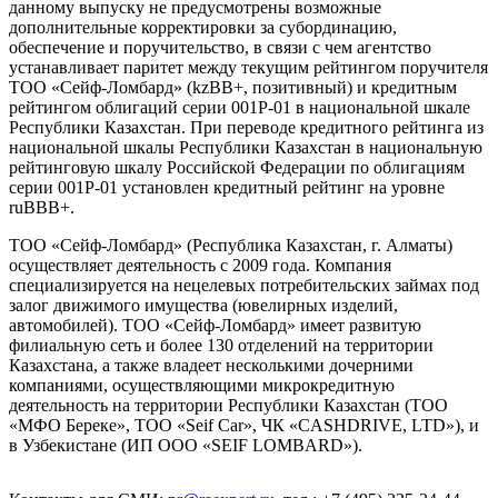
данному выпуску не предусмотрены возможные
дополнительные корректировки за субординацию,
обеспечение и поручительство, в связи с чем агентство
устанавливает паритет между текущим рейтингом поручителя
ТОО «Сейф-Ломбард» (kzBB+, позитивный) и кредитным
рейтингом облигаций серии 001Р-01 в национальной шкале
Республики Казахстан. При переводе кредитного рейтинга из
национальной шкалы Республики Казахстан в национальную
рейтинговую шкалу Российской Федерации по облигациям
серии 001Р-01 установлен кредитный рейтинг на уровне
ruВВВ+.
ТОО «Сейф-Ломбард» (Республика Казахстан, г. Алматы)
осуществляет деятельность с 2009 года. Компания
специализируется на нецелевых потребительских займах под
залог движимого имущества (ювелирных изделий,
автомобилей). ТОО «Сейф-Ломбард» имеет развитую
филиальную сеть и более 130 отделений на территории
Казахстана, а также владеет несколькими дочерними
компаниями, осуществляющими микрокредитную
деятельность на территории Республики Казахстан (ТОО
«МФО Береке», ТОО «Seif Car», ЧК «CASHDRIVE, LTD»), и
в Узбекистане (ИП ООО «SEIF LOMBARD»).