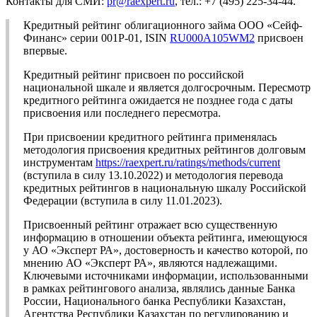
Контакты для СМИ:
pr@raexpert.ru
, тел.: +7 (495) 225-34-44.
Кредитный рейтинг облигационного займа ООО «Сейф-
Финанс» серии 001Р-01, ISIN
RU000A105WM2
присвоен
впервые.
Кредитный рейтинг присвоен по российской
национальной шкале и является долгосрочным. Пересмотр
кредитного рейтинга ожидается не позднее года с даты
присвоения или последнего пересмотра.
При присвоении кредитного рейтинга применялась
методология присвоения кредитных рейтингов долговым
инструментам
https://raexpert.ru/ratings/methods/current
(вступила в силу 13.10.2022) и методология перевода
кредитных рейтингов в национальную шкалу Российской
Федерации (вступила в силу 11.01.2023).
Присвоенный рейтинг отражает всю существенную
информацию в отношении объекта рейтинга, имеющуюся
у АО «Эксперт РА», достоверность и качество которой, по
мнению АО «Эксперт РА», являются надлежащими.
Ключевыми источниками информации, использованными
в рамках рейтингового анализа, являлись данные Банка
России, Национального банка Республики Казахстан,
Агентства Республики Казахстан по регулированию и