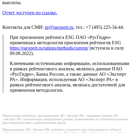
выплаты.
Отчет доступен по ссылке.
Контакты для СМИ:
pr@raexpert.ru
, тел.: +7 (495) 225-34-44.
При присвоении рейтинга ESG ПАО «РусГидро»
применялась методология присвоения рейтингов ESG
https://raexpert.ru/ratings/methods/current/
(вступила в силу
09.08.2022).
Ключевыми источниками информации, использованными
в рамках рейтингового анализа, являлись данные ПАО
«РусГидро», Банка России, а также данные АО «Эксперт
РА». Информация, используемая АО «Эксперт РА» в
рамках рейтингового анализа, являлась достаточной для
применения методологии.
Некредитные рейтинги, присваиваемые АО «Эксперт РА», выражают мнение АО
«Эксперт РА» относительно некредитных рисков, принимаемых на себя контрагентами
при взаимодействии с рейтингуемым лицом.
Присваиваемые АО «Эксперт РА» рейтинги отражают всю относящуюся к объекту