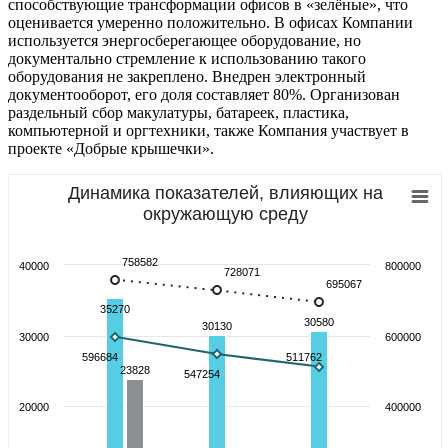
способствующие трансформации офисов в «зелёные», что
оценивается умеренно положительно. В офисах Компании
используется энергосберегающее оборудование, но
документально стремление к использованию такого
оборудования не закреплено. Внедрен электронный
документооборот, его доля составляет 80%. Организован
раздельный сбор макулатуры, батареек, пластика,
компьютерной и оргтехники, также Компания участвует в
проекте «Добрые крышечки».
Динамика показателей, влияющих на
окружающую среду
758582
40000
800000
728071
695067
35270
30580
30130
30000
600000
596684
511762
23828
547254
20000
400000