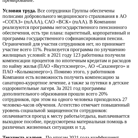
премирование.
Условия труда.
Все сотрудники Группы обеспечены
полисами добровольного медицинского страхования в АО
«СОГАЗ» (ruAAA), САО «ВСК» (ruAA). В Компании
реализуются программы негосударственного пенсионного
обеспечения, есть три плана: паритетный, корпоративный и
программа государственного софинансирования пенсии.
Ограничений для участия сотрудников нет, но принимает
участие всего 11%. Реализуется программа по улучшению
жилищных условий: в 2021 году 123 работника получили
компенсации процентов по ипотечным кредитам и расходов
по найму жилья (ПАО «Якутскэнерго», АО «Сахаэнерго» и
ПАО «Колымаэнерго»). Помимо этого, у работников
Компании есть возможность получить компенсацию за
санаторно-курортное лечение, а также за путевки в детские
оздоровительные лагеря. За 2021 год программы
дополнительного образования прошли всего 20%
сотрудников, при этом на одного человека приходилось 27
человеко-часов обучения. Агентство отмечает повышенный
уровень социальной защищенности сотрудников:
оплачивается проезд к месту работы/отдыха, выплачивается
выходное пособие, предусмотрена материальная помощь в
различных жизненных ситуациях и т.д.
Текучесть кадров.
По итогам 2021 года коэффициент