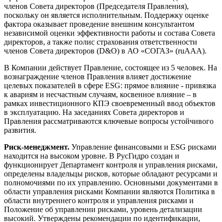
членов Совета директоров (Председателя Правления),
поскольку он является исполнительным. Поддержку оценке
фактора оказывает проведение внешним консультантом
независимой оценки эффективности работы и состава Совета
директоров, а также полис страхования ответственности
членов Совета директоров (D&O) в АО «СОГАЗ» (ruAAA).
В Компании действует Правление, состоящее из 5 человек. На
вознаграждение членов Правления влияет достижение
целевых показателей в сфере ESG: прямое влияние - привязка
к авариям и несчастным случаям, косвенное влияние – в
рамках инвестиционного КПЭ своевременный ввод объектов
в эксплуатацию. На заседаниях Совета директоров и
Правления рассматриваются ключевые вопросы устойчивого
развития.
Риск-менеджмент.
Управление финансовыми и ESG рисками
находится на высоком уровне. В РусГидро создан и
функционирует Департамент контроля и управления рисками,
определены владельцы рисков, которые обладают ресурсами и
полномочиями по их управлению. Основными документами в
области управления рисками Компании являются Политика в
области внутреннего контроля и управления рисками и
Положение об управлении рисками, уровень детализации
высокий. Утверждены рекомендации по идентификации,