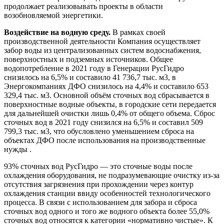
продолжает реализовывать проекты в области
возобновляемой энергетики.
Воздействие на водную среду.
В рамках своей
производственной деятельности Компания осуществляет
забор воды из централизованных систем водоснабжения,
поверхностных и подземных источников. Общее
водопотребление в 2021 году в Генерации РусГидро
снизилось на 6,5% и составило 41 736,7 тыс. м3, в
Энергокомпаниях ДФО снизилось на 4,4% и составило 653
329,4 тыс. м3. Основной объём сточных вод сбрасывается в
поверхностные водные объекты, в городские сети передается
для дальнейшей очистки лишь 0,4% от общего объема. Сброс
сточных вод в 2021 году снизился на 6,5% и составил 509
799,3 тыс. м3, что обусловлено уменьшением сброса на
объектах ДФО после использования на производственные
нужды .
93% сточных вод РусГидро — это сточные воды после
охлаждения оборудования, не подразумевающие очистку из-за
отсутствия загрязнения при прохождении через контур
охлаждения станции ввиду особенностей технологического
процесса. В связи с использованием для забора и сброса
сточных вод одного и того же водного объекта более 55,0%
сточных вод относятся к категории «нормативно чистые». К