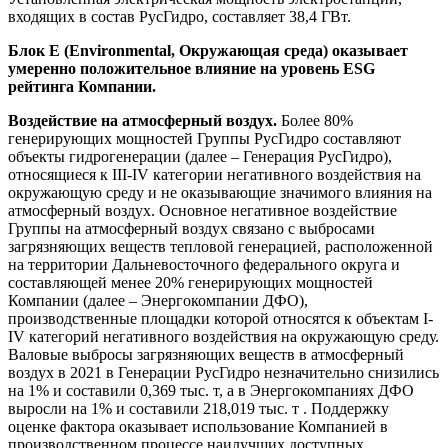
входящих в состав РусГидро, составляет 38,4 ГВт.
Блок E (Environmental, Окружающая среда) оказывает
умеренно положительное влияние на уровень ESG
рейтинга Компании.
Воздействие на атмосферный воздух.
Более 80%
генерирующих мощностей Группы РусГидро составляют
объекты гидрогенерации (далее – Генерация РусГидро),
относящиеся к III-IV категории негативного воздействия на
окружающую среду и не оказывающие значимого влияния на
атмосферный воздух. Основное негативное воздействие
Группы на атмосферный воздух связано с выбросами
загрязняющих веществ тепловой генерацией, расположенной
на территории Дальневосточного федерального округа и
составляющей менее 20% генерирующих мощностей
Компании (далее – Энергокомпании ДФО),
производственные площадки которой относятся к объектам I-
IV категорий негативного воздействия на окружающую среду.
Валовые выбросы загрязняющих веществ в атмосферный
воздух в 2021 в Генерации РусГидро незначительно снизились
на 1% и составили 0,369 тыс. т, а в Энергокомпаниях ДФО
выросли на 1% и составили 218,019 тыс. т . Поддержку
оценке фактора оказывает использование Компанией в
производственном процессе наилучших доступных