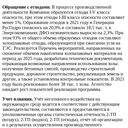
Обращение с отходами.
В процессе производственной
деятельности Компании образуются отходы I-V класса
опасности, при этом отходы I-III класса опасности составляют
менее 1%. Образование отходов в 2021 году в Генерации
РусГидро снизилось на 20,9% и составило 18,5 тыс. т, в
Энергокомпаниях ДФО незначительно выросло на 2,3%. При
этом 93% от общего объема образуемых отходов составляют
золошлаковые отходы, образующиеся при сжигании угля на
ТЭС. Реализуется Перечень мероприятий, направленных на
снижение объемов накопления золошлаковых материалов на
период до 2025 года, разработана техническая документация,
отражающая возможные направления использования золы:
получение бетонных смесей, производство строительной
продукции, дорожное строительство, рекультивация земель и
другие, а также установлены контрольные показатели. В 2021
году было реализовано более 38 тыс. т золы. Агентство
ожидает рост показателей реализации программы.
Учет влияния.
Учёт негативного воздействия на
окружающую среду ведется в соответствии с действующим
законодательством, составляются и предоставляются в
уполномоченные органы статистическая отчетность 2-ТП
(воздух), 2-ТП (водхоз), 2-ТП (отходы), отчёт об организации
и о результатах осуществления производственного