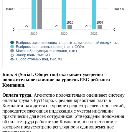
10000
200000
1918
1957
275
216
218
0
0
2019
2020
2021
Выбросы загрязняющих веществ в атмосферный воздух, тыс. т
Выбросы парниковых газов, тыс. т СО2е
Масса образующихся отходов, тыс.т
Забор воды, тыс. м3
Сброс сточных вод, тыс. м3
Блок S (Social , Общество) оказывает умеренно
положительное влияние на уровень ESG рейтинга
Компании.
Оплата труда.
Агентство положительно оценивает систему
оплаты труда в РусГидро. Средняя заработная плата в
Компании находится на уровне среднеотраслевых значений,
проводится ежегодная индексация с учетом инфляции
практически для всех сотрудников. Утверждены положения
об оплате труда работников Компании, в соответствии с
которым предусмотрено регулярное и единовременное