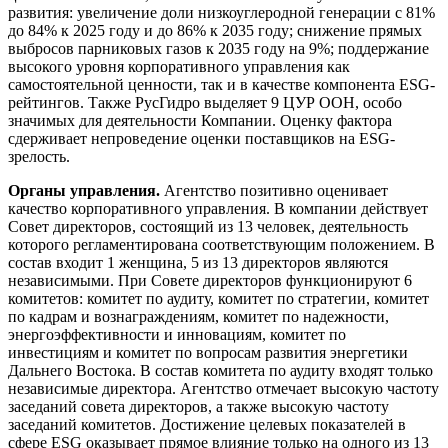
развития: увеличение доли низкоуглеродной генерации с 81%
до 84% к 2025 году и до 86% к 2035 году; снижение прямых
выбросов парниковых газов к 2035 году на 9%; поддержание
высокого уровня корпоративного управления как
самостоятельной ценности, так и в качестве компонента ESG-
рейтингов. Также РусГидро выделяет 9 ЦУР ООН, особо
значимых для деятельности Компании. Оценку фактора
сдерживает непроведение оценки поставщиков на ESG-
зрелость.
Органы управления.
Агентство позитивно оценивает
качество корпоративного управления. В компании действует
Совет директоров, состоящий из 13 человек, деятельность
которого регламентирована соответствующим положением. В
состав входит 1 женщина, 5 из 13 директоров являются
независимыми. При Совете директоров функционируют 6
комитетов: комитет по аудиту, комитет по стратегии, комитет
по кадрам и вознаграждениям, комитет по надежности,
энергоэффективности и инновациям, комитет по
инвестициям и комитет по вопросам развития энергетики
Дальнего Востока. В состав комитета по аудиту входят только
независимые директора. Агентство отмечает высокую частоту
заседаний совета директоров, а также высокую частоту
заседаний комитетов. Достижение целевых показателей в
сфере ESG оказывает прямое влияние только на одного из 13