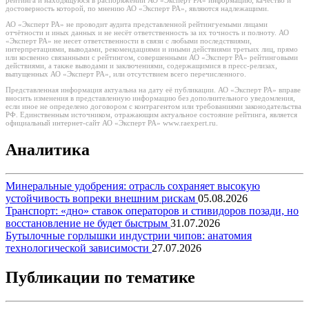
рейтинга и находящуюся в распоряжении АО «Эксперт РА» информацию, качество и
достоверность которой, по мнению АО «Эксперт РА», являются надлежащими.
АО «Эксперт РА» не проводит аудита представленной рейтингуемыми лицами
отчётности и иных данных и не несёт ответственность за их точность и полноту. АО
«Эксперт РА» не несет ответственности в связи с любыми последствиями,
интерпретациями, выводами, рекомендациями и иными действиями третьих лиц, прямо
или косвенно связанными с рейтингом, совершенными АО «Эксперт РА» рейтинговыми
действиями, а также выводами и заключениями, содержащимися в пресс-релизах,
выпущенных АО «Эксперт РА», или отсутствием всего перечисленного.
Представленная информация актуальна на дату её публикации. АО «Эксперт РА» вправе
вносить изменения в представленную информацию без дополнительного уведомления,
если иное не определено договором с контрагентом или требованиями законодательства
РФ. Единственным источником, отражающим актуальное состояние рейтинга, является
официальный интернет-сайт АО «Эксперт РА» www.raexpert.ru.
Аналитика
Минеральные удобрения: отрасль сохраняет высокую
устойчивость вопреки внешним рискам
05.08.2026
Транспорт: «дно» ставок операторов и стивидоров позади, но
восстановление не будет быстрым
31.07.2026
Бутылочные горлышки индустрии чипов: анатомия
технологической зависимости
27.07.2026
Публикации по тематике