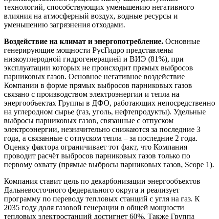
технологий, способствующих уменьшению негативного
влияния на атмосферный воздух, водные ресурсы и
уменьшению загрязнения отходами.
Воздействие на климат и энергопотребление.
Основные
генерирующие мощности РусГидро представлены
низкоуглеродной гидрогенерацией и ВИЭ (81%), при
эксплуатации которых не происходит прямых выбросов
парниковых газов. Основное негативное воздействие
Компании в форме прямых выбросов парниковых газов
связано с производством электроэнергии и тепла на
энергообъектах Группы в ДФО, работающих непосредственно
на углеродном сырье (газ, уголь, нефтепродукты). Удельные
выбросы парниковых газов, связанные с отпуском
электроэнергии, незначительно снижаются за последние 3
года, а связанные с отпуском тепла – за последние 2 года.
Оценку фактора ограничивает тот факт, что Компания
проводит расчёт выбросов парниковых газов только по
первому охвату (прямые выбросы парниковых газов, Scope 1).
Компания ставит цель по декарбонизации энергообъектов
Дальневосточного федерального округа и реализует
программу по переводу тепловых станций с угля на газ. К
2035 году доля газовой генерации в общей мощности
тепловых электростанций достигнет 60%. Также Группа