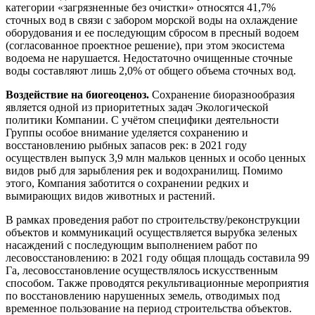
категории «загрязненные без очистки» относятся 41,7%
сточных вод в связи с забором морской воды на охлаждение
оборудования и ее последующим сбросом в пресный водоем
(согласованное проектное решение), при этом экосистема
водоема не нарушается. Недостаточно очищенные сточные
воды составляют лишь 2,0% от общего объема сточных вод.
Воздействие на биогеоценоз.
Сохранение биоразнообразия
является одной из приоритетных задач Экологической
политики Компании. С учётом специфики деятельности
Группы особое внимание уделяется сохранению и
восстановлению рыбных запасов рек: в 2021 году
осуществлен выпуск 3,9 млн мальков ценных и особо ценных
видов рыб для зарыбления рек и водохранилищ. Помимо
этого, Компания заботится о сохранении редких и
вымирающих видов животных и растений.
В рамках проведения работ по строительству/реконструкции
объектов и коммуникаций осуществляется вырубка зеленых
насаждений с последующим выполнением работ по
лесовосстановлению: в 2021 году общая площадь составила 99
Га, лесовосстановление осуществлялось искусственным
способом. Также проводятся рекультивационные мероприятия
по восстановлению нарушенных земель, отводимых под
временное пользование на период строительства объектов.