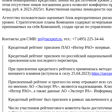
объем невыбранных кредитных линий на достаточном уровне д
этом отсутствие пиков погашения долга позволит комфортно п
млрд. руб. в 2023-2025гг. Качественная оценка ликвидности оц
Агентство положительно оценивает блок корпоративных риско
уровне. Стратегические планы Компании содержат исчерпыва
принимаемых на себя Компанией, создан орган по управлению
Контакты для СМИ:
pr@raexpert.ru
, тел.: +7 (495) 225-34-44.
Кредитный рейтинг присвоен ПАО «Интер РАО» впервые.
Кредитный рейтинг присвоен по российской национальной ш
присвоения или последнего пересмотра.
При присвоении кредитного рейтинга применялась методол
внешнего влияния (вступила в силу 25.04.2023)
https://raexp
Присвоенный рейтинг и прогноз по нему отражают всю су
по мнению АО «Эксперт РА», являются надлежащими. Ключ
«Интер РАО», а также данные АО «Эксперт РА». Информаци
Кредитный рейтинг был присвоен в рамках заключенного 
Число участников рейтингового комитета было достаточны