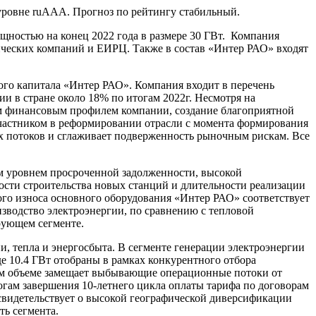
уровне ruAAA. Прогноз по рейтингу стабильный.
ностью на конец 2022 года в размере 30 ГВт. Компания
ических компаний и ЕИРЦ. Также в состав «Интер РАО» входят
ного капитала «Интер РАО». Компания входит в перечень
и в стране около 18% по итогам 2022г. Несмотря на
ым финансовым профилем компании, создание благоприятной
участником в реформировании отрасли с момента формирования
х потоков и сглаживает подверженность рыночным рискам. Все
м уровнем просроченной задолженности, высокой
ости строительства новых станций и длительности реализации
о износа основного оборудования «Интер РАО» соответствует
зводство электроэнергии, по сравнению с тепловой
рующем сегменте.
и, тепла и энергосбыта. В сегменте генерации электроэнергии
е 10.4 ГВт отобраны в рамках конкурентного отбора
ом объеме замещает выбывающие операционные потоки от
огам завершения 10-летнего цикла оплаты тарифа по договорам
свидетельствует о высокой географической диверсификации
ть сегмента.