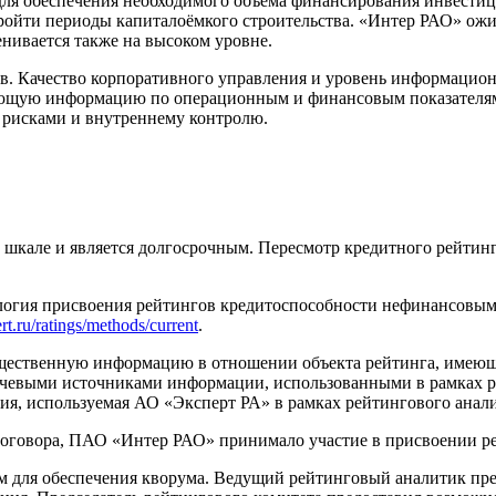
ля обеспечения необходимого объема финансирования инвестиц
ройти периоды капиталоёмкого строительства. «Интер РАО» ожид
енивается также на высоком уровне.
в. Качество корпоративного управления и уровень информацио
ющую информацию по операционным и финансовым показателям.
 рисками и внутреннему контролю.
кале и является долгосрочным. Пересмотр кредитного рейтинга 
огия присвоения рейтингов кредитоспособности нефинансовым к
ert.ru/ratings/methods/current
.
щественную информацию в отношении объекта рейтинга, имеющую
евыми источниками информации, использованными в рамках ре
я, используемая АО «Эксперт РА» в рамках рейтингового анализ
договора, ПАО «Интер РАО» принимало участие в присвоении р
м для обеспечения кворума. Ведущий рейтинговый аналитик пр