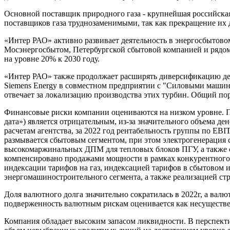
Основной поставщик природного газа - крупнейшая российская 
поставщиков газа труднозаменимыми, так как прекращение их 
«Интер РАО» активно развивает деятельность в энергосбытово
Мосэнергосбытом, Петербургской сбытовой компанией и рядом
на уровне 20% к 2030 году.
«Интер РАО» также продолжает расширять диверсификацию дея
Siemens Energy в совместном предприятии с "Силовыми машин
отвечает за локализацию производства этих турбин. Общий по
Финансовые риски компании оцениваются на низком уровне. По
дата») является отрицательным, из-за значительного объема д
расчетам агентства, за 2022 год рентабельность группы по EBI
размывается сбытовым сегментом, при этом электрогенерация
высокомаржинальных ДПМ для тепловых блоков ПГУ, а также с
компенсировано продажами мощности в рамках конкурентного 
индексации тарифов на газ, индексацией тарифов в сбытовом 
энергомашиностроительного сегмента, а также реализацией с
Доля валютного долга значительно сократилась в 2022г, а ва
подверженность валютным рискам оценивается как несуществе
Компания обладает высоким запасом ликвидности. В перспект