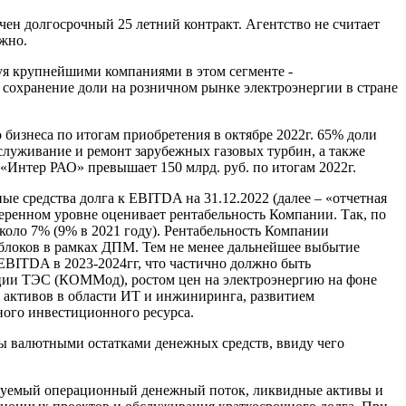
чен долгосрочный 25 летний контракт. Агентство не считает
жно.
уя крупнейшими компаниями в этом сегменте -
сохранение доли на розничном рынке электроэнергии в стране
изнеса по итогам приобретения в октябре 2022г. 65% доли
луживание и ремонт зарубежных газовых турбин, а также
«Интер РАО» превышает 150 млрд. руб. по итогам 2022г.
е средства долга к EBITDA на 31.12.2022 (далее – «отчетная
меренном уровне оценивает рентабельность Компании. Так, по
около 7% (9% в 2021 году). Рентабельность Компании
 блоков в рамках ДПМ. Тем не менее дальнейшее выбытие
EBITDA в 2023-2024гг, что частично должно быть
ции ТЭС (КОММод), ростом цен на электроэнергию на фоне
х активов в области ИТ и инжиниринга, развитием
ного инвестиционного ресурса.
ты валютными остатками денежных средств, ввиду чего
зируемый операционный денежный поток, ликвидные активы и