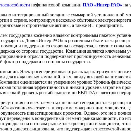
итоспособности
нефинансовой компании
ПАО «Интер РАО»
на 
льно интегрированный холдинг с суммарной установленной мощ
гии в стране, контролируя несколько сбытовых электроэнергет
ринговые и строительные активы, а также ИТ-предприятия.
ролем государства косвенно владеют контрольным пакетом устав
осударства. Доля «Интер РАО» в розничном сбыте электроэнерги
 помощи и поддержки со стороны государства, в связи с сильн
ддержка со стороны государства. Компания является ключевым 
улирование в отрасли поддерживает прогнозируемость денежны
 фактор поддержки со стороны государства.
компании. Электрогенерирующая отрасль характеризуется низки
и для входа новых компаний, в т.ч. ввиду высокой капиталоемк
мпании оцениваются на умеренном уровне: Уровень физическог
кая топливная эффективность и низкий уровень затрат на прои
ть высокий уровень рентабельности по EBITDA в электрогенери
присутствия во всех элементах цепочки генерации электроэнерги
РАО» активно участвует в программе модернизации мощности, гд
окупаемость инвестиционных проектов. Однако, это не в полн
удут переведены в конкурентный сегмент рынка мощности, по ит
нную долю на оптовом рынке электроэнергии и мощности, что 
аточно диверсифицирована, что подтверждает стрессоустойчивос