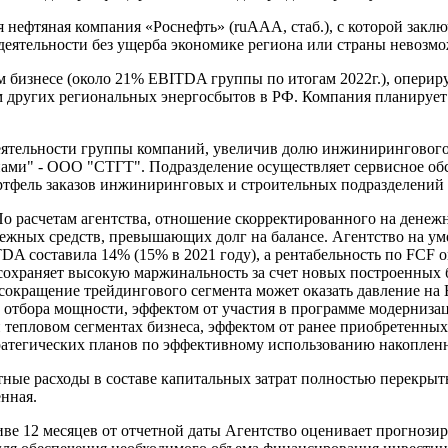
нефтяная компания «Роснефть» (ruAAA, стаб.), с которой заклю
деятельности без ущерба экономике региона или страны невозмо
м бизнесе (около 21% EBITDA группы по итогам 2022г.), оперир
 других региональных энергосбытов в РФ. Компания планирует 
тельности группы компаний, увеличив долю инжинирингового б
ами" - ООО "СТГТ". Подразделение осуществляет сервисное обс
ртфель заказов инжиниринговых и строительных подразделений 
 расчетам агентства, отношение скорректированного на денежны
енежных средств, превышающих долг на балансе. Агентство на у
TDA составила 14% (15% в 2021 году), а рентабельность по FCF 
 сохраняет высокую маржинальность за счет новых построенных
окращение трейдингового сегмента может оказать давление на 
отбора мощности, эффектом от участия в программе модерниза
и тепловом сегментах бизнеса, эффектом от ранее приобретенны
тратегических планов по эффективному использованию накоплен
лютные расходы в составе капитальных затрат полностью перекры
нная.
иве 12 месяцев от отчетной даты Агентство оценивает прогно