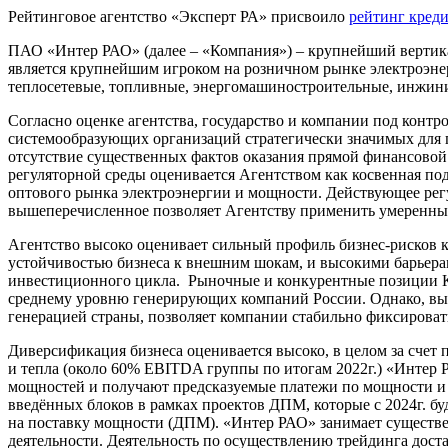
Рейтинговое агентство «Эксперт РА» присвоило
рейтинг кред
ПАО «Интер РАО» (далее – «Компания») – крупнейший вертика
является крупнейшим игроком на розничном рынке электроэнер
теплосетевые, топливные, энергомашиностроительные, инжини
Согласно оценке агентства, государство и компании под конт
системообразующих организаций стратегически значимых для г
отсутствие существенных фактов оказания прямой финансовой
регуляторной среды оценивается Агентством как косвенная по
оптового рынка электроэнергии и мощности. Действующее рег
вышеперечисленное позволяет Агентству применить умеренный
Агентство высоко оценивает сильный профиль бизнес-рисков 
устойчивостью бизнеса к внешним шокам, и высокими барьерам
инвестиционного цикла. Рыночные и конкурентные позиции Ко
среднему уровню генерирующих компаний России. Однако, высо
генерацией страны, позволяет компании стабильно фиксирова
Диверсификация бизнеса оценивается высоко, в целом за счет 
и тепла (около 60% EBITDA группы по итогам 2022г.) «Интер 
мощностей и получают предсказуемые платежи по мощности и 
введённых блоков в рамках проектов ДПМ, которые с 2024г. б
на поставку мощности (ДПМ). «Интер РАО» занимает существе
деятельности. Деятельность по осуществлению трейдинга дост