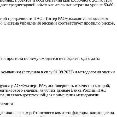
ионных проектов и обслуживания краткосрочного долга. При
ает среднегодовой объем капитальных затрат на уровне 60-80
нной прозрачности ПАО «Интер РАО» находятся на высоком
 Система управления рисками соответствует профилю рисков,
и прогноза по нему ожидается не позднее года с даты
омпаниям (вступила в силу 01.08.2022) и методология оценки
ся у АО «Эксперт РА», достоверность и качество которой,
йтингового анализа, являлись данные Банка России, ПАО
а, являлась достаточной для применения методологии.
ейтинга.
едставил членам рейтингового комитета факторы, влияющие на