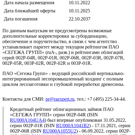
Дата начала размещения
10.11.2022
Дата ближайшей оферты
10.11.2025
Дата погашения
22.10.2037
По данным выпускам не предусмотрены возможные
дополнительные корректировки за субординацию,
обеспечение и поручительство, в связи с чем агентство
устанавливает паритет между текущим рейтингом ПАО
«СЕГЕЖА ГРУПП» (ruA-, разв.) и рейтингами облигаций
серий 002P-04R, 002P-01R, 002P-06R, 002P-03R, 002P-07R,
002P-05R, 003P-02R, 002P-02R и 003P-01R.
ПАО «Сегежа Групп» - ведущий российский вертикально-
интегрированный лесопромышленный холдинг с полным
циклом лесозаготовки и глубокой переработки древесины.
Контакты для СМИ:
pr@raexpert.ru
, тел.: +7 (495) 225-34-44.
Кредитный рейтинг облигационных займов ПАО
«СЕГЕЖА ГРУПП» серии 002P-04R (ISIN
RU000A104UA4
) был впервые опубликован 31.05.2022,
серии 002P-01R (ISIN
RU000A1041B2
) - 17.11.2021, серии
002P-06R (ISIN
RU000A1055U2
) - 06.09.2022, серии 002P-