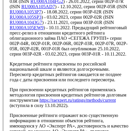
03R (ISIN
RU000A104FG2
) - 26.01.2022, серии 002P-07R
(ISIN
RU000A105AD7
) - 12.10.2022, серии 002P-05R (ISIN
RU000A1053P7
) - 18.08.2022, серии 003P-02R (ISIN
RU000A105SP3
) - 03.02.2023, серии 002P-02R (ISIN
RU000A1043G7
) - 23.11.2021, серии 003P-01R (ISIN
RU000A105EW9
) - 10.11.2022. Предыдущий рейтинговый
пресс-релиз в отношении кредитного рейтинга
облигационного займа ПАО «СЕГЕЖА ГРУПП» серии
002P-04R, 002P-01R, 002P-06R, 002P-03R, 002P-07R, 002P-
05R, 002P-02R, 001P-01R был опубликован 25.10.2022,
серии 003P-02R - 03.02.2023, серии 003P-01R - 10.11.2022.
Кредитные рейтинги присвоены по российской
национальной шкале и являются долгосрочными.
Пересмотр кредитных рейтингов ожидается не позднее
года с даты присвоения или последнего пересмотра.
При присвоении кредитных рейтингов применялась
методология присвоения кредитных рейтингов долговым
инструментам
https://raexpert.ru/ratings/methods/current
(вступила в силу 13.10.2022).
Присвоенные рейтинги отражают всю существенную
информацию в отношении объектов рейтинга,
имеющуюся у АО «Эксперт РА», достоверность и качество