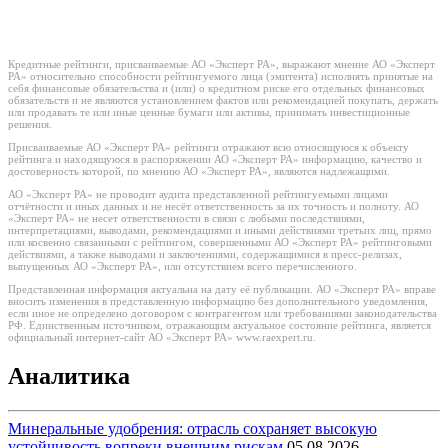
Кредитные рейтинги, присваиваемые АО «Эксперт РА», выражают мнение АО «Эксперт
РА» относительно способности рейтингуемого лица (эмитента) исполнять принятые на
себя финансовые обязательства и (или) о кредитном риске его отдельных финансовых
обязательств и не являются установлением фактов или рекомендацией покупать, держать
или продавать те или иные ценные бумаги или активы, принимать инвестиционные
решения.
Присваиваемые АО «Эксперт РА» рейтинги отражают всю относящуюся к объекту
рейтинга и находящуюся в распоряжении АО «Эксперт РА» информацию, качество и
достоверность которой, по мнению АО «Эксперт РА», являются надлежащими.
АО «Эксперт РА» не проводит аудита представленной рейтингуемыми лицами
отчётности и иных данных и не несёт ответственность за их точность и полноту. АО
«Эксперт РА» не несет ответственности в связи с любыми последствиями,
интерпретациями, выводами, рекомендациями и иными действиями третьих лиц, прямо
или косвенно связанными с рейтингом, совершенными АО «Эксперт РА» рейтинговыми
действиями, а также выводами и заключениями, содержащимися в пресс-релизах,
выпущенных АО «Эксперт РА», или отсутствием всего перечисленного.
Представленная информация актуальна на дату её публикации. АО «Эксперт РА» вправе
вносить изменения в представленную информацию без дополнительного уведомления,
если иное не определено договором с контрагентом или требованиями законодательства
РФ. Единственным источником, отражающим актуальное состояние рейтинга, является
официальный интернет-сайт АО «Эксперт РА» www.raexpert.ru.
Аналитика
Минеральные удобрения: отрасль сохраняет высокую
устойчивость вопреки внешним рискам
05.08.2026