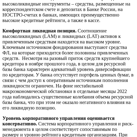
высоколиквидные инструменты – средства, размещенные на
корреспондентском счете и депозитах в Банке России, на
НОСТРО-счетах в банках, имеющих преимущественно
высокие кредитные рейтинги, а также в кассе.
Комфортная ликвидная позиция.
Соотношение
высоколиквидных (LAM) и ликвидных (LAT) активов к
привлеченным средствам находится на высоком уровне.
Ключевым источником фондирования выступают средства
ФЛ, на которые приходится более половины привлеченных
средств. Несмотря на разовый приток средств крупнейшего
кредитора в ноябре прошлого года, в целом для ресурсной
базы банка характерен адекватный уровень диверсификации
по кредиторам. У банка отсутствует портфель ценных бумаг, в
связи с чем доступ к оперативным источникам пополнения
ликвидности ограничен. На фоне нестабильной
макроэкономической обстановки в отдельные месяцы 2022
года наблюдались существенные колебания объема ресурсной
базы банка, что при этом не оказало негативного влияния на
его ликвидную позицию.
Уровень корпоративного управления оценивается
консервативно.
Система корпоративного управления и риск-
менеджмента в целом соответствует сопоставимым по
размеру и уровню рейтинга кредитным организациям. При