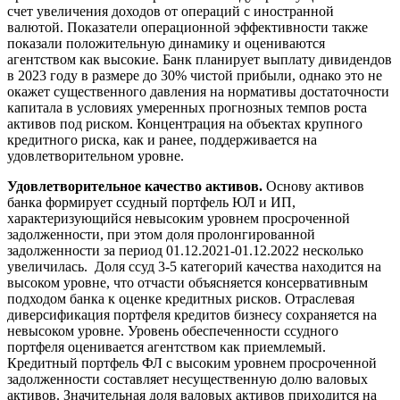
счет увеличения доходов от операций с иностранной
валютой. Показатели операционной эффективности также
показали положительную динамику и оцениваются
агентством как высокие. Банк планирует выплату дивидендов
в 2023 году в размере до 30% чистой прибыли, однако это не
окажет существенного давления на нормативы достаточности
капитала в условиях умеренных прогнозных темпов роста
активов под риском. Концентрация на объектах крупного
кредитного риска, как и ранее, поддерживается на
удовлетворительном уровне.
Удовлетворительное качество активов.
Основу активов
банка формирует ссудный портфель ЮЛ и ИП,
характеризующийся невысоким уровнем просроченной
задолженности, при этом доля пролонгированной
задолженности за период 01.12.2021-01.12.2022 несколько
увеличилась. Доля ссуд 3-5 категорий качества находится на
высоком уровне, что отчасти объясняется консервативным
подходом банка к оценке кредитных рисков. Отраслевая
диверсификация портфеля кредитов бизнесу сохраняется на
невысоком уровне. Уровень обеспеченности ссудного
портфеля оценивается агентством как приемлемый.
Кредитный портфель ФЛ с высоким уровнем просроченной
задолженности составляет несущественную долю валовых
активов. Значительная доля валовых активов приходится на