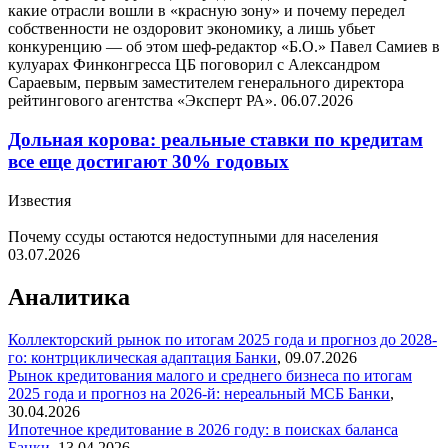
какие отрасли вошли в «красную зону» и почему передел
собственности не оздоровит экономику, а лишь убьет
конкуренцию — об этом шеф-редактор «Б.О.» Павел Самиев в
кулуарах Финконгресса ЦБ поговорил с Александром
Сараевым, первым заместителем генерального директора
рейтингового агентства «Эксперт РА».
06.07.2026
Дольная корова: реальные ставки по кредитам
все еще достигают 30% годовых
Известия
Почему ссуды остаются недоступными для населения
03.07.2026
Аналитика
Коллекторский рынок по итогам 2025 года и прогноз до 2028-
го: контрциклическая адаптация
Банки
,
09.07.2026
Рынок кредитования малого и среднего бизнеса по итогам
2025 года и прогноз на 2026-й: нереальный МСБ
Банки
,
30.04.2026
Ипотечное кредитование в 2026 году: в поисках баланса
Банки
,
13.04.2026