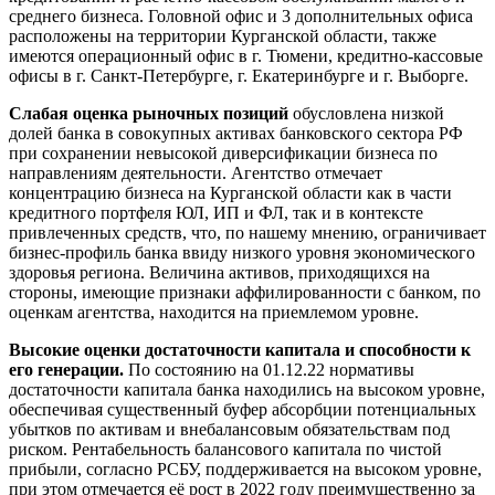
среднего бизнеса. Головной офис и 3 дополнительных офиса
расположены на территории Курганской области, также
имеются операционный офис в г. Тюмени, кредитно-кассовые
офисы в г. Санкт-Петербурге, г. Екатеринбурге и г. Выборге.
Слабая оценка рыночных позиций
обусловлена низкой
долей банка в совокупных активах банковского сектора РФ
при сохранении невысокой диверсификации бизнеса по
направлениям деятельности. Агентство отмечает
концентрацию бизнеса на Курганской области как в части
кредитного портфеля ЮЛ, ИП и ФЛ, так и в контексте
привлеченных средств, что, по нашему мнению, ограничивает
бизнес-профиль банка ввиду низкого уровня экономического
здоровья региона. Величина активов, приходящихся на
стороны, имеющие признаки аффилированности с банком, по
оценкам агентства, находится на приемлемом уровне.
Высокие оценки достаточности капитала и способности к
его генерации.
По состоянию на 01.12.22 нормативы
достаточности капитала банка находились на высоком уровне,
обеспечивая существенный буфер абсорбции потенциальных
убытков по активам и внебалансовым обязательствам под
риском. Рентабельность балансового капитала по чистой
прибыли, согласно РСБУ, поддерживается на высоком уровне,
при этом отмечается её рост в 2022 году преимущественно за