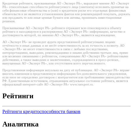
Кредитные рейтинги, присваиваемые АО «Эксперт РА», выражают мнение АО «Эксперт
РА» относительно способности рейтингуемого лица (эмитента) исполнять принятые на
себя финансовые обязательства и (или) о кредитном риске его отдельных финансовых
обязательств и не являются установлением фактов или рекомендацией покупать, держать
или продавать те или иные ценные бумаги или активы, принимать инвестиционные
решения.
Присваиваемые АО «Эксперт РА» рейтинги отражают всю относящуюся к объекту
рейтинга и находящуюся в распоряжении АО «Эксперт РА» информацию, качество и
достоверность которой, по мнению АО «Эксперт РА», являются надлежащими.
АО «Эксперт РА» не проводит аудита представленной рейтингуемыми лицами
отчётности и иных данных и не несёт ответственность за их точность и полноту. АО
«Эксперт РА» не несет ответственности в связи с любыми последствиями,
интерпретациями, выводами, рекомендациями и иными действиями третьих лиц, прямо
или косвенно связанными с рейтингом, совершенными АО «Эксперт РА» рейтинговыми
действиями, а также выводами и заключениями, содержащимися в пресс-релизах,
выпущенных АО «Эксперт РА», или отсутствием всего перечисленного.
Представленная информация актуальна на дату её публикации. АО «Эксперт РА» вправе
вносить изменения в представленную информацию без дополнительного уведомления,
если иное не определено договором с контрагентом или требованиями законодательства
РФ. Единственным источником, отражающим актуальное состояние рейтинга, является
официальный интернет-сайт АО «Эксперт РА» www.raexpert.ru.
Рейтинги
Рейтинги кредитоспособности банков
Аналитика