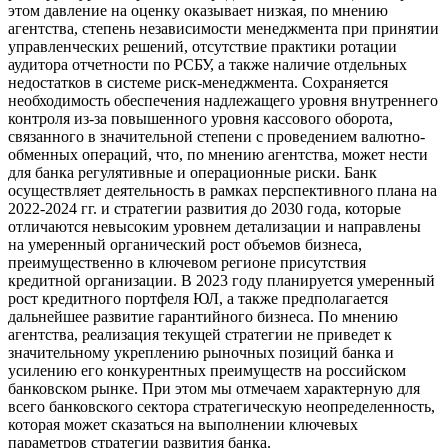
этом давление на оценку оказывает низкая, по мнению
агентства, степень независимости менеджмента при принятии
управленческих решений, отсутствие практики ротации
аудитора отчетности по РСБУ, а также наличие отдельных
недостатков в системе риск-менеджмента. Сохраняется
необходимость обеспечения надлежащего уровня внутреннего
контроля из-за повышенного уровня кассового оборота,
связанного в значительной степени с проведением валютно-
обменных операций, что, по мнению агентства, может нести
для банка регулятивные и операционные риски. Банк
осуществляет деятельность в рамках перспективного плана на
2022-2024 гг. и стратегии развития до 2030 года, которые
отличаются невысоким уровнем детализации и направлены
на умеренный органический рост объемов бизнеса,
преимущественно в ключевом регионе присутствия
кредитной организации. В 2023 году планируется умеренный
рост кредитного портфеля ЮЛ, а также предполагается
дальнейшее развитие гарантийного бизнеса. По мнению
агентства, реализация текущей стратегии не приведет к
значительному укреплению рыночных позиций банка и
усилению его конкурентных преимуществ на российском
банковском рынке. При этом мы отмечаем характерную для
всего банковского сектора стратегическую неопределенность,
которая может сказаться на выполнении ключевых
параметров стратегии развития банка.