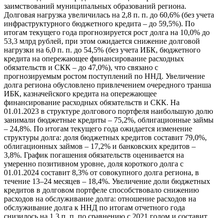
заимствований муниципальных образований региона.
Долговая нагрузка увеличилась на 2,8 п. п. до 60,6% (без учета
инфраструктурного бюджетного кредита – до 59,5%). По
итогам текущего года прогнозируется рост долга на 10,0% до
53,3 млрд рублей, при этом ожидается снижение долговой
нагрузки на 6,0 п. п. до 54,5% (без учета ИБК, бюджетного
кредита на опережающее финансирование расходных
обязательств и СКК – до 47,0%), что связано с
прогнозируемым ростом поступлений по ННД. Увеличение
долга региона обусловлено привлечением очередного транша
ИБК, казначейского кредита на опережающее
финансирование расходных обязательств и СКК. На
01.01.2023 в структуре долгового портфеля наибольшую долю
занимали бюджетные кредиты – 75,2%, облигационные займы
– 24,8%. По итогам текущего года ожидается изменение
структуры долга: доля бюджетных кредитов составит 79,0%,
облигационных займов – 17,2% и банковских кредитов –
3,8%. График погашения обязательств оценивается на
умеренно позитивном уровне, доля короткого долга с
01.01.2024 составит 8,3% от совокупного долга региона, в
течение 13–24 месяцев – 18,4%. Увеличение доли бюджетных
кредитов в долговом портфеле способствовало снижению
расходов на обслуживание долга: отношение расходов на
обслуживание долга к ННД по итогам отчетного года
снизилось на 1,3 п. п. по сравнению с 2021 годом и составит