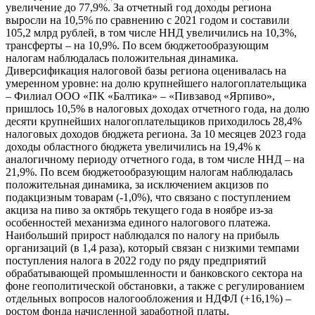
увеличение до 77,9%. За отчетный год доходы региона
выросли на 10,5% по сравнению с 2021 годом и составили
105,2 млрд рублей, в том числе ННД увеличились на 10,3%,
трансферты – на 10,9%. По всем бюджетообразующим
налогам наблюдалась положительная динамика.
Диверсификация налоговой базы региона оценивалась на
умеренном уровне: на долю крупнейшего налогоплательщика
– Филиал ООО «ПК «Балтика» – «Пивзавод «Ярпиво»,
пришлось 10,5% в налоговых доходах отчетного года, на долю
десяти крупнейших налогоплательщиков приходилось 28,4%
налоговых доходов бюджета региона. За 10 месяцев 2023 года
доходы областного бюджета увеличились на 19,4% к
аналогичному периоду отчетного года, в том числе ННД – на
21,9%. По всем бюджетообразующим налогам наблюдалась
положительная динамика, за исключением акцизов по
подакцизным товарам (-1,0%), что связано с поступлением
акциза на пиво за октябрь текущего года в ноябре из-за
особенностей механизма единого налогового платежа.
Наибольший прирост наблюдался по налогу на прибыль
организаций (в 1,4 раза), который связан с низкими темпами
поступления налога в 2022 году по ряду предприятий
обрабатывающей промышленности и банковского сектора на
фоне геополитической обстановки, а также с регулированием
отдельных вопросов налогообложения и НДФЛ (+16,1%) –
ростом фонда начисленной заработной платы.