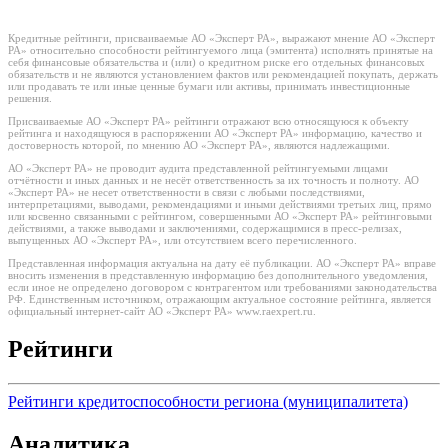
Кредитные рейтинги, присваиваемые АО «Эксперт РА», выражают мнение АО «Эксперт
РА» относительно способности рейтингуемого лица (эмитента) исполнять принятые на
себя финансовые обязательства и (или) о кредитном риске его отдельных финансовых
обязательств и не являются установлением фактов или рекомендацией покупать, держать
или продавать те или иные ценные бумаги или активы, принимать инвестиционные
решения.
Присваиваемые АО «Эксперт РА» рейтинги отражают всю относящуюся к объекту
рейтинга и находящуюся в распоряжении АО «Эксперт РА» информацию, качество и
достоверность которой, по мнению АО «Эксперт РА», являются надлежащими.
АО «Эксперт РА» не проводит аудита представленной рейтингуемыми лицами
отчётности и иных данных и не несёт ответственность за их точность и полноту. АО
«Эксперт РА» не несет ответственности в связи с любыми последствиями,
интерпретациями, выводами, рекомендациями и иными действиями третьих лиц, прямо
или косвенно связанными с рейтингом, совершенными АО «Эксперт РА» рейтинговыми
действиями, а также выводами и заключениями, содержащимися в пресс-релизах,
выпущенных АО «Эксперт РА», или отсутствием всего перечисленного.
Представленная информация актуальна на дату её публикации. АО «Эксперт РА» вправе
вносить изменения в представленную информацию без дополнительного уведомления,
если иное не определено договором с контрагентом или требованиями законодательства
РФ. Единственным источником, отражающим актуальное состояние рейтинга, является
официальный интернет-сайт АО «Эксперт РА» www.raexpert.ru.
Рейтинги
Рейтинги кредитоспособности региона (муниципалитета)
Аналитика