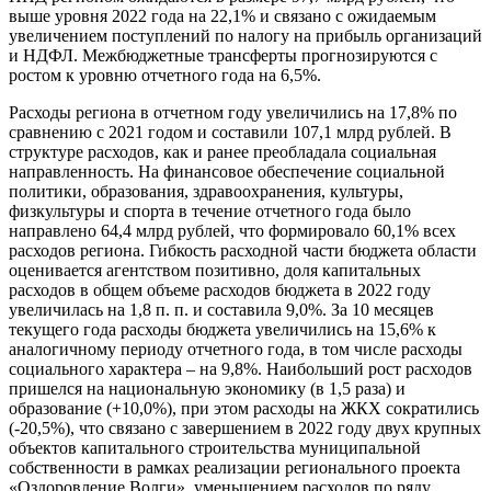
выше уровня 2022 года на 22,1% и связано с ожидаемым
увеличением поступлений по налогу на прибыль организаций
и НДФЛ. Межбюджетные трансферты прогнозируются с
ростом к уровню отчетного года на 6,5%.
Расходы региона в отчетном году увеличились на 17,8% по
сравнению с 2021 годом и составили 107,1 млрд рублей. В
структуре расходов, как и ранее преобладала социальная
направленность. На финансовое обеспечение социальной
политики, образования, здравоохранения, культуры,
физкультуры и спорта в течение отчетного года было
направлено 64,4 млрд рублей, что формировало 60,1% всех
расходов региона. Гибкость расходной части бюджета области
оценивается агентством позитивно, доля капитальных
расходов в общем объеме расходов бюджета в 2022 году
увеличилась на 1,8 п. п. и составила 9,0%. За 10 месяцев
текущего года расходы бюджета увеличились на 15,6% к
аналогичному периоду отчетного года, в том числе расходы
социального характера – на 9,8%. Наибольший рост расходов
пришелся на национальную экономику (в 1,5 раза) и
образование (+10,0%), при этом расходы на ЖКХ сократились
(-20,5%), что связано с завершением в 2022 году двух крупных
объектов капитального строительства муниципальной
собственности в рамках реализации регионального проекта
«Оздоровление Волги», уменьшением расходов по ряду