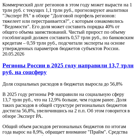
Коммерческий долг регионов в этом году может вырасти на 1
трлн руб. с текущих 1,1 трлн руб., прогнозируют аналитики
"Эксперт РА" в обзоре "Долговой портфель регионов:
тяжелеет или перестраивается?", с которым ознакомились
"Ведомости". Его доля может составить порядка 40% от
общего объема заимствований. Чистый прирост по объему
гособлигаций должен составить 0,57 трлн руб., по банковским
кредитам – 0,59 трлн руб., подсчитали эксперты на основе
утвержденных параметров бюджетов субъектов России.
20.05.2026
Регионы России в 2025 году направили 13,7 трлн
руб. на соцсферу
Доля социальных расходов в бюджетах выросла до 56,8%
В 2025 году регионы РФ направили на социальную сферу
13,7 трлн руб., что на 12,9% больше, чем годом ранее. Доля
таких расходов в общей структуре региональных бюджетов
достигла 56,8%, увеличившись на 2 п.п. Об этом говорится в
обзоре Эксперт РА.
Общий объем расходов региональных бюджетов по итогам
года вырос на 8,9%, обращает внимание "Прайм". Средства