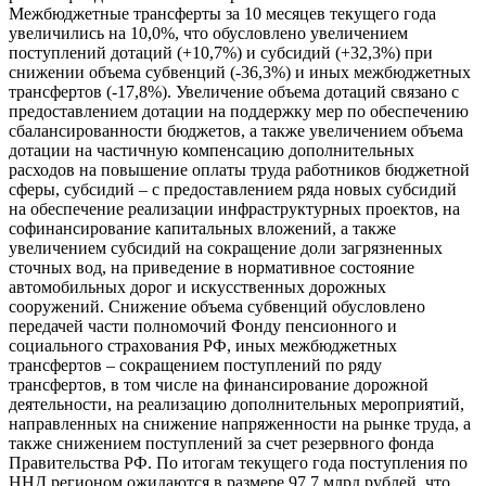
Межбюджетные трансферты за 10 месяцев текущего года
увеличились на 10,0%, что обусловлено увеличением
поступлений дотаций (+10,7%) и субсидий (+32,3%) при
снижении объема субвенций (-36,3%) и иных межбюджетных
трансфертов (-17,8%). Увеличение объема дотаций связано с
предоставлением дотации на поддержку мер по обеспечению
сбалансированности бюджетов, а также увеличением объема
дотации на частичную компенсацию дополнительных
расходов на повышение оплаты труда работников бюджетной
сферы, субсидий – с предоставлением ряда новых субсидий
на обеспечение реализации инфраструктурных проектов, на
софинансирование капитальных вложений, а также
увеличением субсидий на сокращение доли загрязненных
сточных вод, на приведение в нормативное состояние
автомобильных дорог и искусственных дорожных
сооружений. Снижение объема субвенций обусловлено
передачей части полномочий Фонду пенсионного и
социального страхования РФ, иных межбюджетных
трансфертов – сокращением поступлений по ряду
трансфертов, в том числе на финансирование дорожной
деятельности, на реализацию дополнительных мероприятий,
направленных на снижение напряженности на рынке труда, а
также снижением поступлений за счет резервного фонда
Правительства РФ. По итогам текущего года поступления по
ННД регионом ожидаются в размере 97,7 млрд рублей, что