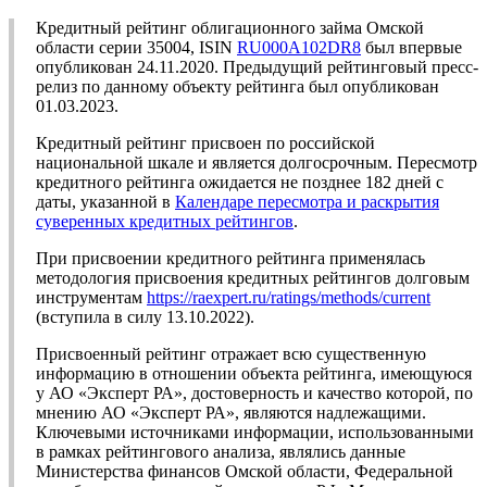
Кредитный рейтинг облигационного займа Омской
области серии 35004, ISIN
RU000A102DR8
был впервые
опубликован 24.11.2020. Предыдущий рейтинговый пресс-
релиз по данному объекту рейтинга был опубликован
01.03.2023.
Кредитный рейтинг присвоен по российской
национальной шкале и является долгосрочным. Пересмотр
кредитного рейтинга ожидается не позднее 182 дней с
даты, указанной в
Календаре пересмотра и раскрытия
суверенных кредитных рейтингов
.
При присвоении кредитного рейтинга применялась
методология присвоения кредитных рейтингов долговым
инструментам
https://raexpert.ru/ratings/methods/current
(вступила в силу 13.10.2022).
Присвоенный рейтинг отражает всю существенную
информацию в отношении объекта рейтинга, имеющуюся
у АО «Эксперт РА», достоверность и качество которой, по
мнению АО «Эксперт РА», являются надлежащими.
Ключевыми источниками информации, использованными
в рамках рейтингового анализа, являлись данные
Министерства финансов Омской области, Федеральной