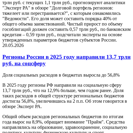
трлн руб. с текущих 1,1 трлн руб., прогнозируют аналитики
"Эксперт РА" в обзоре "Долговой портфель регионов:
тяжелеет или перестраивается?", с которым ознакомились
"Ведомости". Его доля может составить порядка 40% от
общего объема заимствований. Чистый прирост по объему
гособлигаций должен составить 0,57 трлн руб., по банковским
кредитам – 0,59 трлн руб., подсчитали эксперты на основе
утвержденных параметров бюджетов субъектов России.
20.05.2026
Регионы России в 2025 году направили 13,7 трлн
руб. на соцсферу
Доля социальных расходов в бюджетах выросла до 56,8%
В 2025 году регионы РФ направили на социальную сферу
13,7 трлн руб., что на 12,9% больше, чем годом ранее. Доля
таких расходов в общей структуре региональных бюджетов
достигла 56,8%, увеличившись на 2 п.п. Об этом говорится в
обзоре Эксперт РА.
Общий объем расходов региональных бюджетов по итогам
года вырос на 8,9%, обращает внимание "Прайм". Средства
направлялись на образование, здравоохранение, социальную
политику, культуру, физическую культуру и спорт.