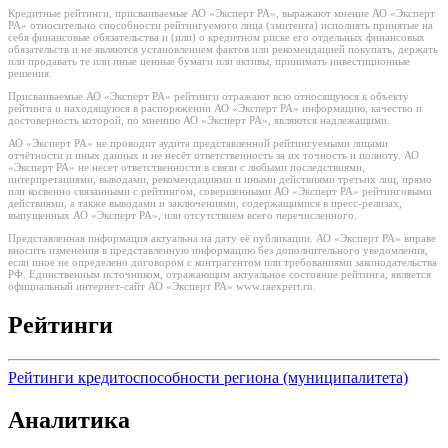
Кредитные рейтинги, присваиваемые АО «Эксперт РА», выражают мнение АО «Эксперт
РА» относительно способности рейтингуемого лица (эмитента) исполнять принятые на
себя финансовые обязательства и (или) о кредитном риске его отдельных финансовых
обязательств и не являются установлением фактов или рекомендацией покупать, держать
или продавать те или иные ценные бумаги или активы, принимать инвестиционные
решения.
Присваиваемые АО «Эксперт РА» рейтинги отражают всю относящуюся к объекту
рейтинга и находящуюся в распоряжении АО «Эксперт РА» информацию, качество и
достоверность которой, по мнению АО «Эксперт РА», являются надлежащими.
АО «Эксперт РА» не проводит аудита представленной рейтингуемыми лицами
отчётности и иных данных и не несёт ответственность за их точность и полноту. АО
«Эксперт РА» не несет ответственности в связи с любыми последствиями,
интерпретациями, выводами, рекомендациями и иными действиями третьих лиц, прямо
или косвенно связанными с рейтингом, совершенными АО «Эксперт РА» рейтинговыми
действиями, а также выводами и заключениями, содержащимися в пресс-релизах,
выпущенных АО «Эксперт РА», или отсутствием всего перечисленного.
Представленная информация актуальна на дату её публикации. АО «Эксперт РА» вправе
вносить изменения в представленную информацию без дополнительного уведомления,
если иное не определено договором с контрагентом или требованиями законодательства
РФ. Единственным источником, отражающим актуальное состояние рейтинга, является
официальный интернет-сайт АО «Эксперт РА» www.raexpert.ru.
Рейтинги
Рейтинги кредитоспособности региона (муниципалитета)
Аналитика