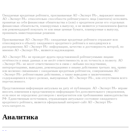
Ожидаемые кредитные рейтинги, присваиваемые АО «Эксперт РА», выражают мнение
АО «Эксперт РА» относительно способности рейтингуемого лица (эмитента) исполнять
принятые на себя финансовые обязательства и (или) о кредитном риске его отдельных
финансовых обязательств, планируемых к выпуску, и не являются установлением фактов
или рекомендацией покупать те или иные ценные бумаги, планируемые к выпуску,
принимать инвестиционные решения.
Присваиваемые АО «Эксперт РА» ожидаемые кредитные рейтинги отражают всю
относящуюся к объекту ожидаемого кредитного рейтинга и находящуюся в
распоряжении АО «Эксперт РА» информацию, качество и достоверность которой, по
мнению АО «Эксперт РА», являются надлежащими.
АО «Эксперт РА» не проводит аудита представленной рейтингуемыми лицами
отчётности и иных данных и не несёт ответственность за их точность и полноту. АО
«Эксперт РА» не несет ответственности в связи с любыми последствиями,
интерпретациями, выводами, рекомендациями и иными действиями третьих лиц, прямо
или косвенно связанными с ожидаемым кредитным рейтингом, совершенными АО
«Эксперт РА» рейтинговыми действиями, а также выводами и заключениями,
содержащимися в пресс-релизах, выпущенных АО «Эксперт РА», или отсутствием всего
перечисленного.
Представленная информация актуальна на дату её публикации. АО «Эксперт РА» вправе
вносить изменения в представленную информацию без дополнительного уведомления,
если иное не определено договором с контрагентом или требованиями законодательства
РФ. Единственным источником, отражающим актуальное состояние ожидаемого
кредитного рейтинга, является официальный интернет-сайт АО «Эксперт РА»
www.raexpert.ru.
Аналитика