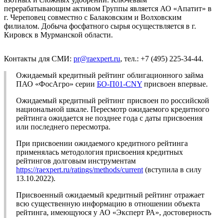
перерабатывающим активом Группы является АО «Апатит» в
г. Череповец совместно с Балаковским и Волховским
филиалом. Добыча фосфатного сырья осуществляется в г.
Кировск в Мурманской области.
Контакты для СМИ:
pr@raexpert.ru
, тел.: +7 (495) 225-34-44.
Ожидаемый кредитный рейтинг облигационного займа
ПАО «ФосАгро» серии
БО-П01-CNY
присвоен впервые.
Ожидаемый кредитный рейтинг присвоен по российской
национальной шкале. Пересмотр ожидаемого кредитного
рейтинга ожидается не позднее года с даты присвоения
или последнего пересмотра.
При присвоении ожидаемого кредитного рейтинга
применялась методология присвоения кредитных
рейтингов долговым инструментам
https://raexpert.ru/ratings/methods/current
(вступила в силу
13.10.2022).
Присвоенный ожидаемый кредитный рейтинг отражает
всю существенную информацию в отношении объекта
рейтинга, имеющуюся у АО «Эксперт РА», достоверность