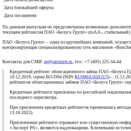
Дата ближайшей оферты
Дата погашения
По данным выпускам не предусмотрены возможные дополнительн
текущим рейтингом ПАО «Белуга Групп» (ruAA-, стабильный)
ПАО «Белуга Групп» – одна из крупнейших компаний, осущес
контролирующая специализированную сеть магазинов «ВинЛаб»
Контакты для СМИ:
pr@raexpert.ru
, тел.: +7 (495) 225-34-44.
Кредитный рейтинг облигационного займа ПАО «Белуга Г
10.12.2019, серии БО-П04 (ISIN
RU000A102GU5
) – 11.12.
рейтингов облигационных займов ПАО «Белуга Групп» сери
Кредитные рейтинги присвоены по российской национально
последнего пересмотра.
При присвоении кредитных рейтингов применялась метод
13.10.2022).
Присвоенные рейтинги отражают всю существенную информ
«Эксперт РА», являются надлежащими. Ключевыми источни