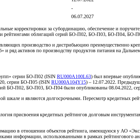
-
06.07.2027
ые корректировки за субординацию, обеспечение и поручительс
 и рейтингами облигаций серий БО-П02, БО-П03, БО-П04, БО-П
твляющих производство и дистрибьюцию преимущественно крепк
 и ряд активов по производству продуктов питания на Дальнем
рупп» серии БО-П02 (ISIN
RU000A100L63
) был впервые опублик
2020, серии БО-П05 (ISIN
RU000A104Y15
) – 12.07.2022. Предыд
й БО-П02, БО-П03, БО-П04 были опубликованы 08.04.2022, сер
й шкале и являются долгосрочными. Пересмотр кредитных рейти
ология присвоения кредитных рейтингов долговым инструмент
ацию в отношении объектов рейтинга, имеющуюся у АО «Экспе
ками информации, использованными в рамках рейтингового анал