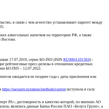
тво, в связи с чем агентство устанавливает паритет между
05.
их алкогольных напитков на территории РФ, а также
 Востоке.
ован 17.07.2019, серии БО-П03 (ISIN
RU000A1015E0
) -
ущие рейтинговые пресс-релизы в отношении кредитных
ии БО-П05 – 12.07.2022.
нгов ожидается не позднее года с даты присвоения или
ам
https://raexpert.ru/ratings/methods/current
(вступила в силу
рт РА», достоверность и качество которой, по мнению АО
иза, являлись данные Банка России ПАО «Белуга Групп», а