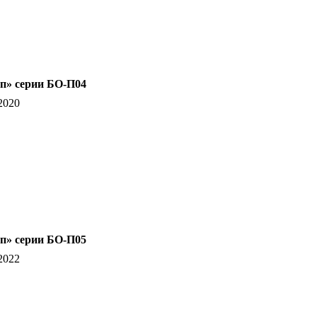
п» серии БО-П04
2020
п» серии БО-П05
2022