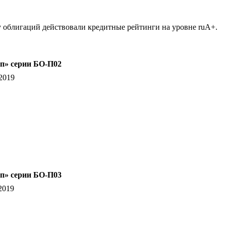
у облигаций действовали кредитные рейтинги на уровне ruA+.
п» серии БО-П02
2019
п» серии БО-П03
2019