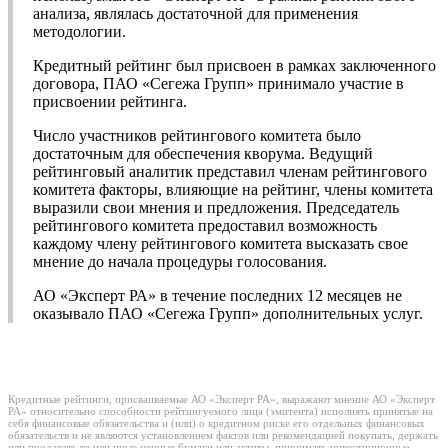
анализа, являлась достаточной для применения
методологии.
Кредитный рейтинг был присвоен в рамках заключенного
договора, ПАО «Сегежа Групп» принимало участие в
присвоении рейтинга.
Число участников рейтингового комитета было
достаточным для обеспечения кворума. Ведущий
рейтинговый аналитик представил членам рейтингового
комитета факторы, влияющие на рейтинг, члены комитета
выразили свои мнения и предложения. Председатель
рейтингового комитета предоставил возможность
каждому члену рейтингового комитета высказать свое
мнение до начала процедуры голосования.
АО «Эксперт РА» в течение последних 12 месяцев не
оказывало ПАО «Сегежа Групп» дополнительных услуг.
Кредитные рейтинги, присваиваемые АО «Эксперт РА», выражают мнение АО «Эксперт
РА» относительно способности рейтингуемого лица (эмитента) исполнять принятые на
себя финансовые обязательства и (или) о кредитном риске его отдельных финансовых
обязательств и не являются установлением фактов или рекомендацией покупать, держать
или продавать те или иные ценные бумаги или активы, принимать инвестиционные