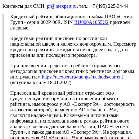
Контакты для СМИ:
pr@raexpert.ru
, тел.: +7 (495) 225-34-44.
Кредитный рейтинг облигационного займа ПАО «Сегежа
Групп» серии 002P-06R, ISIN
RU000A1055U2
присвоен
впервые.
Кредитный рейтинг присвоен по российской
национальной шкале и является долгосрочным. Пересмотр
кредитного рейтинга ожидается не позднее года с даты
присвоения или последнего пересмотра.
При присвоении кредитного рейтинга применялась
методология присвоения кредитных рейтингов долговым
инструментам
https://raexpert.ru/ratings/methods/current
(вступила в силу 18.01.2022).
Присвоенный кредитный рейтинг отражает всю
существенную информацию в отношении объекта
рейтинга, имеющуюся у АО «Эксперт РА», достоверность
и качество которой, по мнению АО «Эксперт РА»,
являются надлежащими. Ключевыми источниками
информации, использованными в рамках рейтингового
анализа, являлись данные Банка России, ПАО «Сегежа
Групп», а также данные АО «Эксперт РА». Информация,
используемая АО «Эксперт РА» в рамках рейтингового