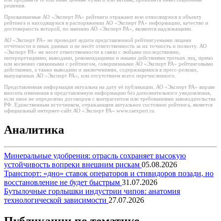
решения.
Присваиваемые АО «Эксперт РА» рейтинги отражают всю относящуюся к объекту
рейтинга и находящуюся в распоряжении АО «Эксперт РА» информацию, качество и
достоверность которой, по мнению АО «Эксперт РА», являются надлежащими.
АО «Эксперт РА» не проводит аудита представленной рейтингуемыми лицами
отчётности и иных данных и не несёт ответственность за их точность и полноту. АО
«Эксперт РА» не несет ответственности в связи с любыми последствиями,
интерпретациями, выводами, рекомендациями и иными действиями третьих лиц, прямо
или косвенно связанными с рейтингом, совершенными АО «Эксперт РА» рейтинговыми
действиями, а также выводами и заключениями, содержащимися в пресс-релизах,
выпущенных АО «Эксперт РА», или отсутствием всего перечисленного.
Представленная информация актуальна на дату её публикации. АО «Эксперт РА» вправе
вносить изменения в представленную информацию без дополнительного уведомления,
если иное не определено договором с контрагентом или требованиями законодательства
РФ. Единственным источником, отражающим актуальное состояние рейтинга, является
официальный интернет-сайт АО «Эксперт РА» www.raexpert.ru.
Аналитика
Минеральные удобрения: отрасль сохраняет высокую
устойчивость вопреки внешним рискам
05.08.2026
Транспорт: «дно» ставок операторов и стивидоров позади, но
восстановление не будет быстрым
31.07.2026
Бутылочные горлышки индустрии чипов: анатомия
технологической зависимости
27.07.2026
Публикации по тематике