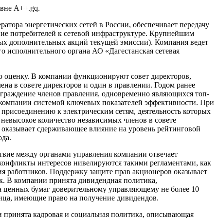
вне А++.gq.
атора энергетических сетей в России, обеспечивает передачу
ение потребителей к сетевой инфраструктуре. Крупнейшим
ных дополнительных акций текущей эмиссии). Компания ведет
го исполнительного органа АО «Дагестанская сетевая
ю оценку. В компании функционируют совет директоров,
лена в совете директоров и один в правлении. Годом ранее
аграждение членов правления, одновременно являющихся топ-
 компании системой ключевых показателей эффективности. При
у присоединению к электрическим сетям, деятельность которых
 невысокое количество независимых членов в совете
в, оказывает сдерживающее влияние на уровень рейтинговой
ода.
ствие между органами управления компании отвечает
конфликты интересов нивелируются такими регламентами, как
я работников. Поддержку защите прав акционеров оказывает
к. В компании принята дивидендная политика,
 ценных бумаг доверительному управляющему не более 10
лица, имеющие право на получение дивидендов.
и принята кадровая и социальная политика, описывающая