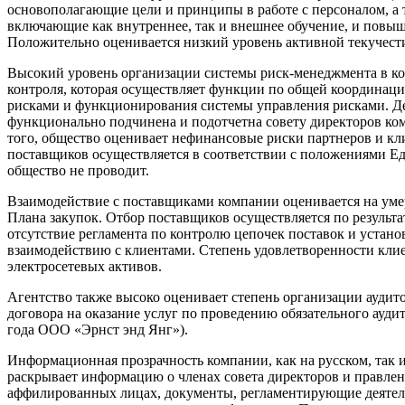
основополагающие цели и принципы в работе с персоналом, а 
включающие как внутреннее, так и внешнее обучение, и повыш
Положительно оценивается низкий уровень активной текучести 
Высокий уровень организации системы риск-менеджмента в ко
контроля, которая осуществляет функции по общей координац
рисками и функционирования системы управления рисками. Де
функционально подчинена и подотчетна совету директоров ком
того, общество оценивает нефинансовые риски партнеров и кл
поставщиков осуществляется в соответствии с положениями Ед
общество не проводит.
Взаимодействие с поставщиками компании оценивается на уме
Плана закупок. Отбор поставщиков осуществляется по резуль
отсутствие регламента по контролю цепочек поставок и уста
взаимодействию с клиентами. Степень удовлетворенности клие
электросетевых активов.
Агентство также высоко оценивает степень организации аудит
договора на оказание услуг по проведению обязательного ауд
года ООО «Эрнст энд Янг»).
Информационная прозрачность компании, как на русском, так 
раскрывает информацию о членах совета директоров и правле
аффилированных лицах, документы, регламентирующие деятель