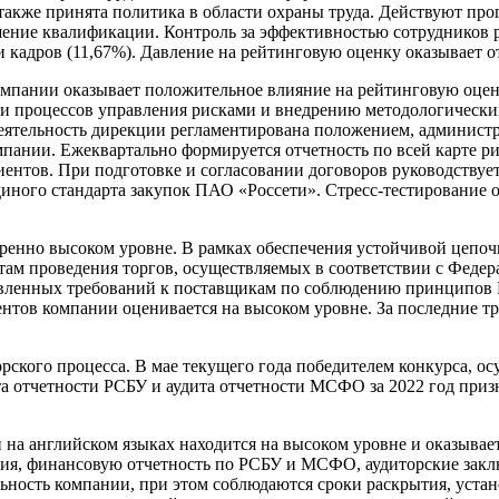
также принята политика в области охраны труда. Действуют пр
ение квалификации. Контроль за эффективностью сотрудников ре
кадров (11,67%). Давление на рейтинговую оценку оказывает от
мпании оказывает положительное влияние на рейтинговую оценк
ии процессов управления рисками и внедрению методологических
ятельность дирекции регламентирована положением, администра
пании. Ежеквартально формируется отчетность по всей карте ри
иентов. При подготовке и согласовании договоров руководствуе
иного стандарта закупок ПАО «Россети». Стресс-тестирование 
ренно высоком уровне. В рамках обеспечения устойчивой цепоч
татам проведения торгов, осуществляемых в соответствии с Фе
новленных требований к поставщикам по соблюдению принципов 
нтов компании оценивается на высоком уровне. За последние т
орского процесса. В мае текущего года победителем конкурса, 
ита отчетности РСБУ и аудита отчетности МСФО за 2022 год при
и на английском языках находится на высоком уровне и оказыв
ния, финансовую отчетность по РСБУ и МСФО, аудиторские закл
ность компании, при этом соблюдаются сроки раскрытия, уста