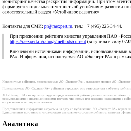
мониторинг качества раскрытия информации. При этом агентств
формируется отдельная отчетность об устойчивом развитии по
самостоятельный раздел «Устойчивое развитие».
Контакты для СМИ:
pr@raexpert.ru
, тел.: +7 (495) 225-34-44.
При присвоении рейтинга качества управления ПАО «Россе
https://raexpert.ru/ratings/methods/current
(вступила в силу 07.0
Ключевыми источниками информации, использованными в р
РА». Информация, используемая АО «Эксперт РА» в рамках 
Некредитные рейтинги, присваиваемые АО «Эксперт РА», выражают мнение АО «Эксперт 
Присваиваемые АО «Эксперт РА» рейтинги отражают всю относящуюся к объекту рейтинг
АО «Эксперт РА» не проводит аудита представленной рейтингуемыми лицами отчётности и 
рекомендациями и иными действиями третьих лиц, прямо или косвенно связанными с рей
отсутствием всего перечисленного.
Представленная информация актуальна на дату её публикации. АО «Эксперт РА» вправе в
Единственным источником, отражающим актуальное состояние рейтинга, является официа
Аналитика