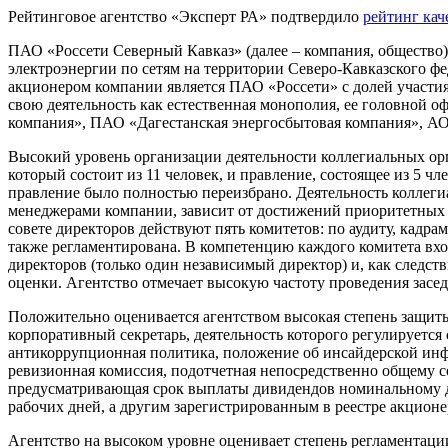
Рейтинговое агентство «Эксперт РА» подтвердило
рейтинг кач
ПАО «Россети Северный Кавказ» (далее – компания, общество)
электроэнергии по сетям на территории Северо-Кавказского ф
акционером компании является ПАО «Россети» с долей участия
свою деятельность как естественная монополия, ее головной о
компания», ПАО «Дагестанская энергосбытовая компания», АО
Высокий уровень организации деятельности коллегиальных ор
который состоит из 11 человек, и правление, состоящее из 5 чл
правление было полностью переизбрано. Деятельность коллег
менеджерами компании, зависит от достижений приоритетных 
совете директоров действуют пять комитетов: по аудиту, кадр
также регламентирована. В компетенцию каждого комитета вхо
директоров (только один независимый директор) и, как следст
оценки. Агентство отмечает высокую частоту проведения заседа
Положительно оценивается агентством высокая степень защиты
корпоративный секретарь, деятельность которого регулирует
антикоррупционная политика, положение об инсайдерской инф
ревизионная комиссия, подотчетная непосредственно общему 
предусматривающая срок выплаты дивидендов номинальному 
рабочих дней, а другим зарегистрированным в реестре акционе
Агентство на высоком уровне оценивает степень регламентац