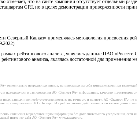
о отмечает, что на сайте компании отсутствует отдельный разд
 стандартам GRI, но в целях демонстрации приверженности прин
ти Северный Кавказ» применялась методология присвоения рей
9.2022).
амках рейтингового анализа, являлись данные ПАО «Россети С
рейтингового анализа, являлась достаточной для применения м
РА» относительно некредитных рисков, принимаемых на себя контрагентами при взаимоде
а и находящуюся в распоряжении АО «Эксперт РА» информацию, качество и достоверност
иных данных и не несёт ответственность за их точность и полноту. АО «Эксперт РА» не н
тингом, совершенными АО «Эксперт РА» рейтинговыми действиями, а также выводами и за
носить изменения в представленную информацию без дополнительного уведомления, если ин
льный интернет-сайт АО «Эксперт РА» www.raexpert.ru.