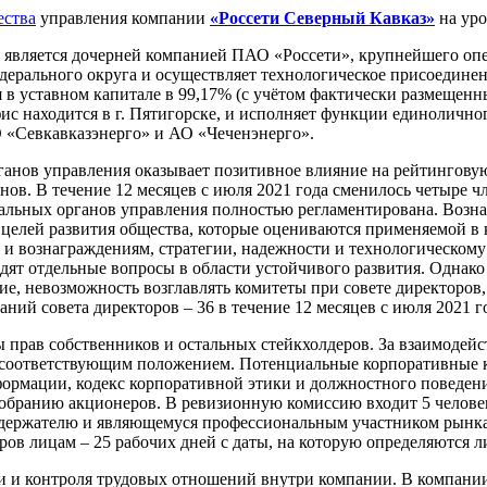
ества
управления компании
«Россети Северный Кавказ»
на уро
 является дочерней компанией ПАО «Россети», крупнейшего опер
едерального округа и осуществляет технологическое присоедин
 в уставном капитале в 99,17% (с учётом фактически размещен
фис находится в г. Пятигорске, и исполняет функции единолично
 «Севкавказэнерго» и АО «Чеченэнерго».
ганов управления оказывает позитивное влияние на рейтингову
енов. В течение 12 месяцев с июля 2021 года сменилось четыре ч
иальных органов управления полностью регламентирована. Возн
целей развития общества, которые оцениваются применяемой в
ам и вознаграждениям, стратегии, надежности и технологическом
дят отдельные вопросы в области устойчивого развития. Однако
вие, невозможность возглавлять комитеты при совете директоро
ний совета директоров – 36 в течение 12 месяцев с июля 2021 г
 прав собственников и остальных стейкхолдеров. За взаимодей
ся соответствующим положением. Потенциальные корпоративные 
ормации, кодекс корпоративной этики и должностного поведени
собранию акционеров. В ревизионную комиссию входит 5 челове
держателю и являющемуся профессиональным участником рынка
ров лицам – 25 рабочих дней с даты, на которую определяются 
ии и контроля трудовых отношений внутри компании. В компани