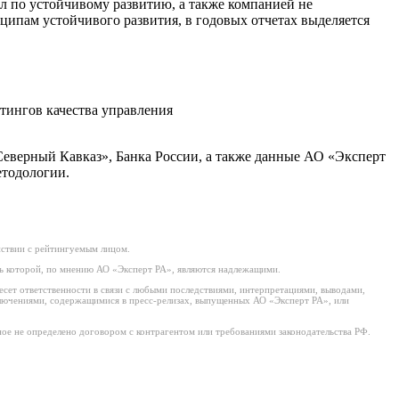
ел по устойчивому развитию, а также компанией не
ципам устойчивого развития, в годовых отчетах выделяется
тингов качества управления
еверный Кавказ», Банка России, а также данные АО «Эксперт
етодологии.
йствии с рейтингуемым лицом.
ь которой, по мнению АО «Эксперт РА», являются надлежащими.
есет ответственности в связи с любыми последствиями, интерпретациями, выводами,
ключениями, содержащимися в пресс-релизах, выпущенных АО «Эксперт РА», или
ое не определено договором с контрагентом или требованиями законодательства РФ.