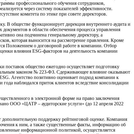
ограммы профессионального обучения сотрудников,
ализуется через систему показателей эффективности.
сутствие комитета по этике при совете директоров.
у. В обществе функционирует дирекция внутреннего аудита и
 документов в области обеспечения процесса управления
тивно она подчинена генеральному директору, а
сков, которая выносится на рассмотрение правления. Кроме
тся Положением о договорной работе в компании. Отбор
оценки влияния ESG-факторов на деятельность компании
ки поставок общество ежегодно осуществляет подготовку
деральным законом № 223-ФЗ. Сдерживающее влияние оказывают
ESG. Агентство позитивно оценивает подход компании к
ри года наблюдался приток клиентов вследствие консолидации
осуществленного в электронной форме на право заключения
знано ООО «ЦАТР – аудиторские услуги» (до 12 апреля 2022
ает дополнительную поддержку рейтинговой оценке. Компания
ючения к ним, а также существенные факты, информацию об
новленные информационной политикой, осуществляется