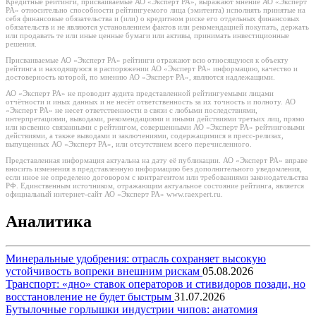
Кредитные рейтинги, присваиваемые АО «Эксперт РА», выражают мнение АО «Эксперт
РА» относительно способности рейтингуемого лица (эмитента) исполнять принятые на
себя финансовые обязательства и (или) о кредитном риске его отдельных финансовых
обязательств и не являются установлением фактов или рекомендацией покупать, держать
или продавать те или иные ценные бумаги или активы, принимать инвестиционные
решения.
Присваиваемые АО «Эксперт РА» рейтинги отражают всю относящуюся к объекту
рейтинга и находящуюся в распоряжении АО «Эксперт РА» информацию, качество и
достоверность которой, по мнению АО «Эксперт РА», являются надлежащими.
АО «Эксперт РА» не проводит аудита представленной рейтингуемыми лицами
отчётности и иных данных и не несёт ответственность за их точность и полноту. АО
«Эксперт РА» не несет ответственности в связи с любыми последствиями,
интерпретациями, выводами, рекомендациями и иными действиями третьих лиц, прямо
или косвенно связанными с рейтингом, совершенными АО «Эксперт РА» рейтинговыми
действиями, а также выводами и заключениями, содержащимися в пресс-релизах,
выпущенных АО «Эксперт РА», или отсутствием всего перечисленного.
Представленная информация актуальна на дату её публикации. АО «Эксперт РА» вправе
вносить изменения в представленную информацию без дополнительного уведомления,
если иное не определено договором с контрагентом или требованиями законодательства
РФ. Единственным источником, отражающим актуальное состояние рейтинга, является
официальный интернет-сайт АО «Эксперт РА» www.raexpert.ru.
Аналитика
Минеральные удобрения: отрасль сохраняет высокую
устойчивость вопреки внешним рискам
05.08.2026
Транспорт: «дно» ставок операторов и стивидоров позади, но
восстановление не будет быстрым
31.07.2026
Бутылочные горлышки индустрии чипов: анатомия