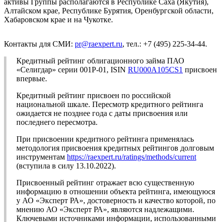
активы Группы располагаются в Республике Саха (Якутия),
Алтайском крае, Республике Бурятия, Оренбургской области,
Хабаровском крае и на Чукотке.
Контакты для СМИ:
pr@raexpert.ru
, тел.: +7 (495) 225-34-44.
Кредитный рейтинг облигационного займа ПАО
«Селигдар» серии 001P-01, ISIN
RU000A105CS1
присвоен
впервые.
Кредитный рейтинг присвоен по российской
национальной шкале. Пересмотр кредитного рейтинга
ожидается не позднее года с даты присвоения или
последнего пересмотра.
При присвоении кредитного рейтинга применялась
методология присвоения кредитных рейтингов долговым
инструментам
https://raexpert.ru/ratings/methods/current
(вступила в силу 13.10.2022).
Присвоенный рейтинг отражает всю существенную
информацию в отношении объекта рейтинга, имеющуюся
у АО «Эксперт РА», достоверность и качество которой, по
мнению АО «Эксперт РА», являются надлежащими.
Ключевыми источниками информации, использованными