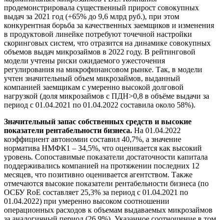
продемонстрировала существенный прирост совокупных
выдач за 2021 год (+65% до 9,6 млрд руб.), при этом
конкурентная борьба за качественных заемщиков и изменения
в продуктовой линейке потребуют точечной настройки
скоринговых систем, что отразится на динамике совокупных
объемов выдач микрозаймов в 2022 году. В рейтинговой
модели учтены риски ожидаемого ужесточения
регулирования на микрофинансовом рынке. Так, в модели
учтен значительный объем микрозаймов, выданный
компанией заемщикам с умеренно высокой долговой
нагрузкой (доля микрозаймов с ПДН>0,8 в объёме выдачи за
период с 01.04.2021 по 01.04.2022 составила около 58%).
Значительный запас собственных средств и высокие
показатели рентабельности бизнеса.
На 01.04.2022
коэффициент автономии составил 40,7%, а значение
норматива НМФК1 – 34,5%, что оценивается как высокий
уровень. Сопоставимые показатели достаточности капитала
поддерживались компанией на протяжении последних 12
месяцев, что позитивно оценивается агентством. Также
отмечаются высокие показатели рентабельности бизнеса (по
ОСБУ RoE составляет 25,3% за период с 01.04.2021 по
01.04.2022) при умеренно высоком соотношении
операционных расходов к объемам выдаваемых микрозаймов
за аналогичный период (26,9%). Указанное соотношение в том