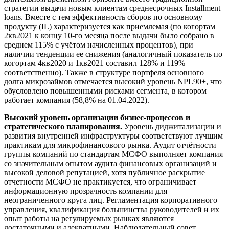
стратегии выдачи новым клиентам среднесрочных Installment
loans. Вместе с тем эффективность сборов по основному
продукту (IL) характеризуется как приемлемая (по когортам
2кв2021 к концу 10-го месяца после выдачи было собрано в
среднем 115% с учётом начисленных процентов), при
наличии тенденции ее снижения (аналогичный показатель по
когортам 4кв2020 и 1кв2021 составил 128% и 119%
соответственно). Также в структуре портфеля основного
долга микрозаймов отмечается высокий уровень NPL90+, что
обусловлено повышенными рисками сегмента, в котором
работает компания (58,8% на 01.04.2022).
Высокий уровень организации бизнес-процессов и
стратегического планирования.
Уровень диджитализации и
развития внутренней инфраструктуры соответствуют лучшим
практикам для микрофинансового рынка. Аудит отчётности
группы компаний по стандартам МСФО выполняет компания
со значительным опытом аудита финансовых организаций и
высокой деловой репутацией, хотя публичное раскрытие
отчетности МСФО не практикуется, что ограничивает
информационную прозрачность компании для
неограниченного круга лиц. Регламентация корпоративного
управления, квалификация большинства руководителей и их
опыт работы на регулируемых рынках являются
достаточными и адекватными. Наблюдательный совет