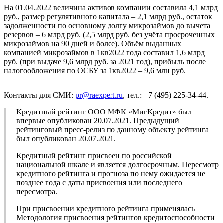
На 01.04.2022 величина активов компании составила 4,1 млрд
руб., размер регулятивного капитала – 2,1 млрд руб., остаток
задолженности по основному долгу микрозаймов до вычета
резервов – 6 млрд руб. (2,5 млрд руб. без учёта просроченных
микрозаймов на 90 дней и более). Объём выданных
компанией микрозаймов в 1кв2022 года составил 1,6 млрд
руб. (при выдаче 9,6 млрд руб. за 2021 год), прибыль после
налогообложения по ОСБУ за 1кв2022 – 9,6 млн руб.
Контакты для СМИ:
pr@raexpert.ru
, тел.: +7 (495) 225-34-44.
Кредитный рейтинг ООО МФК «МигКредит» был
впервые опубликован 20.07.2021. Предыдущий
рейтинговый пресс-релиз по данному объекту рейтинга
был опубликован 20.07.2021.
Кредитный рейтинг присвоен по российской
национальной шкале и является долгосрочным. Пересмотр
кредитного рейтинга и прогноза по нему ожидается не
позднее года с даты присвоения или последнего
пересмотра.
При присвоении кредитного рейтинга применялась
Методология присвоения рейтингов кредитоспособности