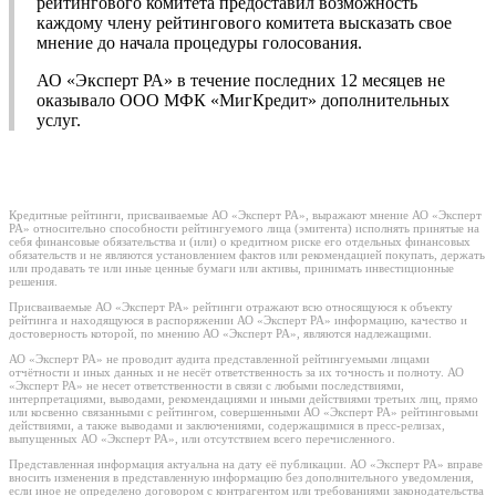
рейтингового комитета предоставил возможность
каждому члену рейтингового комитета высказать свое
мнение до начала процедуры голосования.
АО «Эксперт РА» в течение последних 12 месяцев не
оказывало ООО МФК «МигКредит» дополнительных
услуг.
Кредитные рейтинги, присваиваемые АО «Эксперт РА», выражают мнение АО «Эксперт
РА» относительно способности рейтингуемого лица (эмитента) исполнять принятые на
себя финансовые обязательства и (или) о кредитном риске его отдельных финансовых
обязательств и не являются установлением фактов или рекомендацией покупать, держать
или продавать те или иные ценные бумаги или активы, принимать инвестиционные
решения.
Присваиваемые АО «Эксперт РА» рейтинги отражают всю относящуюся к объекту
рейтинга и находящуюся в распоряжении АО «Эксперт РА» информацию, качество и
достоверность которой, по мнению АО «Эксперт РА», являются надлежащими.
АО «Эксперт РА» не проводит аудита представленной рейтингуемыми лицами
отчётности и иных данных и не несёт ответственность за их точность и полноту. АО
«Эксперт РА» не несет ответственности в связи с любыми последствиями,
интерпретациями, выводами, рекомендациями и иными действиями третьих лиц, прямо
или косвенно связанными с рейтингом, совершенными АО «Эксперт РА» рейтинговыми
действиями, а также выводами и заключениями, содержащимися в пресс-релизах,
выпущенных АО «Эксперт РА», или отсутствием всего перечисленного.
Представленная информация актуальна на дату её публикации. АО «Эксперт РА» вправе
вносить изменения в представленную информацию без дополнительного уведомления,
если иное не определено договором с контрагентом или требованиями законодательства