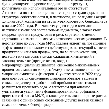
функционирует на уровне холдинговой структуры,
коллегиальный исполнительный орган отсутствует.
Агентством позитивно оценивается процесс трансформации
структуры собственности и, в частности, консолидация акций
холдинговой компании на структурах ключевого бенефициара
в начале 2022 года. В начале текущего года в компании
частично изменился состав топ-менеджмента, а также была
скорректирована продуктовая и риск-стратегия с целью
адаптации к изменившимся макроэкономическим условиям. В
перспективе до 2023 года МФК сделает акцент на повышение
эффективности в каждом из действующих на текущий момент
продуктов и каналов продаж, что, по мнению компании,
позволит нивелировать риски ожидаемых изменений в
законодательстве (прежде всего, введение
макропруденциальных лимитов, снижение максимальных
процентов ставки по микрозаймам) и негативное влияние
макроэкономических факторов. С учетом этого в 2022 году
прогнозируется сдержанная динамика объемов выдачи и
снижение размера заработанной прибыли относительно
результатов прошлого года. Агентством при анализе
учитывается увеличение финансирования непрофильных
проектов с баланса МФК, а также учтены акционерные риски,
связанные с финансовым состоянием других ветвей бизнеса
семьи ключевых бенефициаров.