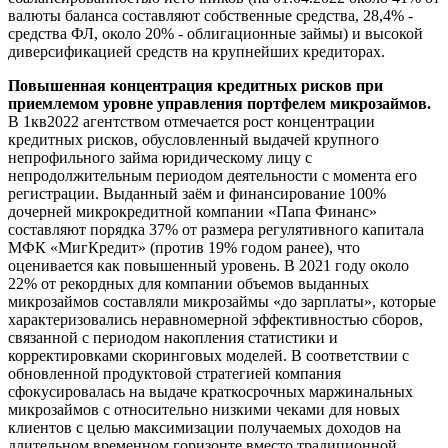
валюты баланса составляют собственные средства, 28,4% -
средства ФЛ, около 20% - облигационные займы) и высокой
диверсификацией средств на крупнейших кредиторах.
Повышенная концентрация кредитных рисков при
приемлемом уровне управления портфелем микрозаймов.
В 1кв2022 агентством отмечается рост концентрации
кредитных рисков, обусловленный выдачей крупного
непрофильного займа юридическому лицу с
непродолжительным периодом деятельности с момента его
регистрации. Выданный заём и финансирование 100%
дочерней микрокредитной компании «Папа Финанс»
составляют порядка 37% от размера регулятивного капитала
МФК «МигКредит» (против 19% годом ранее), что
оценивается как повышенный уровень. В 2021 году около
22% от рекордных для компании объемов выданных
микрозаймов составляли микрозаймы «до зарплаты», которые
характеризовались неравномерной эффективностью сборов,
связанной с периодом накопления статистики и
корректировками скоринговых моделей. В соответствии с
обновленной продуктовой стратегией компания
сфокусировалась на выдаче краткосрочных маржинальных
микрозаймов с относительно низкими чеками для новых
клиентов с целью максимизации получаемых доходов на
длительном временном горизонте вместо традиционной