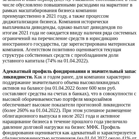
числе обусловлено повышенными расходами на маркетинг в
рамках масштабирования бизнеса компании
преимущественно в 2021 году, а также процессом
диджитализации бизнеса. Компания исторически
выплачивала дивиденды, однако выплат дивидендов по
итогам 2021 года не ожидается ввиду наличия ряда системных
ограничений на перечисление средств в юрисдикцию
иностранного государства, где зарегистрирована материнская
компания. Агентством позитивно оценивается текущая
структура собственных средств с преобладанием доли
уставного капитала (74% на 01.04.2022).
Адекватный профиль фондирования и значительный запас
ликвидности.
Как и годом ранее, для компании характерно
поддержание значительного объема высоколиквидных
активов на балансе (на 01.04.2022 более 600 млн руб.
составляют средства на счетах в банках), что в совокупности с
высокой оборачиваемостью портфеля микрозаймов
обеспечивает высокие показатели прогнозной ликвидности
(более 260% на 01.04.2022). При этом успешное размещение
облигационного выпуска в июле 2021 года и активное
наращивание бизнеса в течение прошлого года увеличило
давление долговой нагрузки на бизнес МФК. Профиль
фондирования оценивается как адекватный и характеризуется
сбалансированностью источников (на 01.04.2022 около 41% от