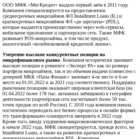
ООО МФК «МигКредит» выдало первый заём в 2011 году.
Компания специализируется на предоставлении
среднесрочных микрозаймов ФЛ Installment Loans (IL) и
краткосрочных микрозаймов ФЛ «до зарплаты» (PDL),
которые выдаются преимущественно через web-сервисы,
мобильное приложение и партнерскую сеть. Также МФК
развивает POS-микрозаймы, в том числе продукт,
аналогичный «возобновляемой кредитной линии».
Умеренно высокие конкурентные позиции на
микрофинансовом рынке
. Компания исторически занимает
высокие позиции в рэнкинге «Эксперт РА» как по размеру
портфеля микрозаймов, так и по объемам выдачи (совместно с
дочерней МКК «Папа Финанс» занимает 4-ое место и 6-ое
место на 01.01.2022 и за 2021 год соответственно). Поддержку
рыночным позициям оказывает широкая клиентская база (на
01.04.2022 более 178 тыс. активных заёмщиков) и география
деятельности (партнёрская сеть насчитывает более 50 тыс.
точек продаж по всей России). С 2018 года компания начала
постепенно переводить все бизнес-процессы в онлайн формат,
эту трансформацию планируется завершить в 2022 году.
Кроме того, ввиду ухудшения макроэкономических факторов
в начале 2022 года, МФК сконцентрируется, прежде всего, на
Installment Loans, а также на развитии краткосрочных и
маржинальных микрозаймов PDL. Компания