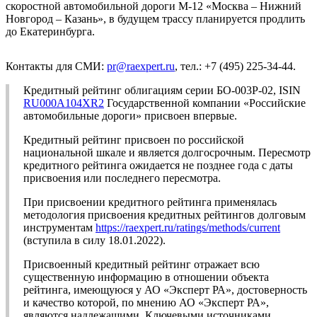
скоростной автомобильной дороги М-12 «Москва – Нижний
Новгород – Казань», в будущем трассу планируется продлить
до Екатеринбурга.
Контакты для СМИ:
pr@raexpert.ru
, тел.: +7 (495) 225-34-44.
Кредитный рейтинг облигациям серии БО-003P-02, ISIN
RU000A104XR2
Государственной компании «Российские
автомобильные дороги» присвоен впервые.
Кредитный рейтинг присвоен по российской
национальной шкале и является долгосрочным. Пересмотр
кредитного рейтинга ожидается не позднее года с даты
присвоения или последнего пересмотра.
При присвоении кредитного рейтинга применялась
методология присвоения кредитных рейтингов долговым
инструментам
https://raexpert.ru/ratings/methods/current
(вступила в силу 18.01.2022).
Присвоенный кредитный рейтинг отражает всю
существенную информацию в отношении объекта
рейтинга, имеющуюся у АО «Эксперт РА», достоверность
и качество которой, по мнению АО «Эксперт РА»,
являются надлежащими. Ключевыми источниками