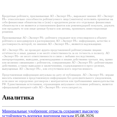
Кредитные рейтинги, присваиваемые АО «Эксперт РА», выражают мнение АО «Эксперт
РА» относительно способности рейтингуемого лица (эмитента) исполнять принятые на
себя финансовые обязательства и (или) о кредитном риске его отдельных финансовых
обязательств и не являются установлением фактов или рекомендацией покупать, держать
или продавать те или иные ценные бумаги или активы, принимать инвестиционные
решения.
Присваиваемые АО «Эксперт РА» рейтинги отражают всю относящуюся к объекту
рейтинга и находящуюся в распоряжении АО «Эксперт РА» информацию, качество и
достоверность которой, по мнению АО «Эксперт РА», являются надлежащими.
АО «Эксперт РА» не проводит аудита представленной рейтингуемыми лицами
отчётности и иных данных и не несёт ответственность за их точность и полноту. АО
«Эксперт РА» не несет ответственности в связи с любыми последствиями,
интерпретациями, выводами, рекомендациями и иными действиями третьих лиц, прямо
или косвенно связанными с рейтингом, совершенными АО «Эксперт РА» рейтинговыми
действиями, а также выводами и заключениями, содержащимися в пресс-релизах,
выпущенных АО «Эксперт РА», или отсутствием всего перечисленного.
Представленная информация актуальна на дату её публикации. АО «Эксперт РА» вправе
вносить изменения в представленную информацию без дополнительного уведомления,
если иное не определено договором с контрагентом или требованиями законодательства
РФ. Единственным источником, отражающим актуальное состояние рейтинга, является
официальный интернет-сайт АО «Эксперт РА» www.raexpert.ru.
Аналитика
Минеральные удобрения: отрасль сохраняет высокую
устойчивость вопреки внешним рискам
05.08.2026