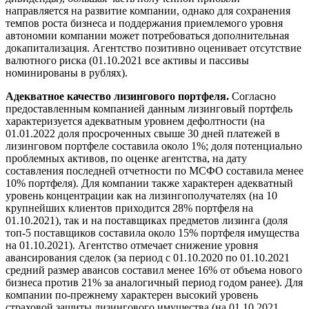
направляется на развитие компании, однако для сохранения
темпов роста бизнеса и поддержания приемлемого уровня
автономии компании может потребоваться дополнительная
докапитализация. Агентство позитивно оценивает отсутствие
валютного риска (01.10.2021 все активы и пассивы
номинированы в рублях).
Адекватное качество лизингового портфеля.
Согласно
предоставленным компанией данным лизинговый портфель
характеризуется адекватным уровнем дефолтности (на
01.01.2022 доля просроченных свыше 30 дней платежей в
лизинговом портфеле составила около 1%; доля потенциально
проблемных активов, по оценке агентства, на дату
составления последней отчетности по МСФО составила менее
10% портфеля). Для компании также характерен адекватный
уровень концентрации как на лизингополучателях (на 10
крупнейших клиентов приходится 28% портфеля на
01.10.2021), так и на поставщиках предметов лизинга (доля
топ-5 поставщиков составила около 15% портфеля имущества
на 01.10.2021). Агентство отмечает снижение уровня
авансирования сделок (за период с 01.10.2020 по 01.10.2021
средний размер авансов составил менее 16% от объема нового
бизнеса против 21% за аналогичный период годом ранее). Для
компании по-прежнему характерен высокий уровень
страховой защиты лизингового имущества (на 01.10.2021