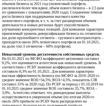
объемов бизнеса за 2021 год (лизинговый портфель
увеличился более чем вдвое, объем нового бизнеса – в 2,5 раза
по сравнению с показателями 2020 года). Сохранение темпов
роста бизнеса при поддержании высокого качества
лизингового портфеля, в т. ч. за счет расширения объемов
деятельности в новых регионах будет способствовать
улучшению конкурентных позиций. Для компании характерен
приемлемый уровень диверсификации бизнеса по сегментам
(на долю крупнейшего сегмента – грузового автотранспорта –
приходится около 26% лизингового портфеля на 01.10.2021,
на долю топ-3 сегментов – 60% портфеля).
Невысокий уровень достаточности собственных средств.
На 01.01.2021 по МСФО коэффициент автономии составил
9,2%, что оценивается агентством как невысокий уровень. В
соответствии с РСБУ значение коэффициента автономии
составило 8,3% на 01.10.2021. Для компании характерна
высокая эффективность бизнеса (по МСФО за 2019–2020 гг.
среднее значение ROE=54,5%; ROA=4,5%, показатель CIR
составил 31% за 2020 год). По РСБУ за период с 01.10.2019 по
01.10.2021 среднее значение ROE составило 35,7%, ROA –
3,9%. Агентство отмечает, что дивидендные выплаты
осуществляются в умеренном объеме (по итогам 2020-го
около 26% прибыли по РСБУ было распределено на
дивиденды), большая часть полученной прибыли