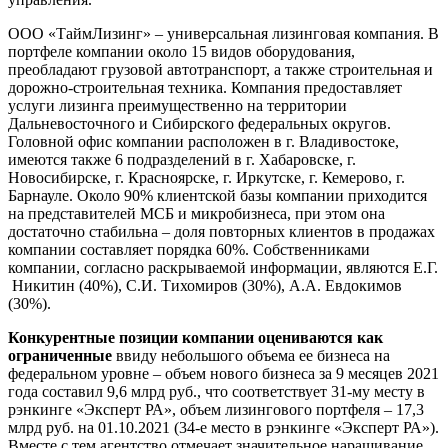
ООО «ТаймЛизинг» – универсальная лизинговая компания. В
портфеле компании около 15 видов оборудования,
преобладают грузовой автотранспорт, а также строительная и
дорожно-строительная техника. Компания предоставляет
услуги лизинга преимущественно на территории
Дальневосточного и Сибирского федеральных округов.
Головной офис компании расположен в г. Владивостоке,
имеются также 6 подразделений в г. Хабаровске, г.
Новосибирске, г. Красноярске, г. Иркутске, г. Кемерово, г.
Барнауле. Около 90% клиентской базы компании приходится
на представителей МСБ и микробизнеса, при этом она
достаточно стабильна – доля повторных клиентов в продажах
компании составляет порядка 60%. Собственниками
компании, согласно раскрываемой информации, являются Е.Г.
Никитин (40%), С.И. Тихомиров (30%), А.А. Евдокимов
(30%).
Конкурентные позиции компании оцениваются как
ограниченные
ввиду небольшого объема ее бизнеса на
федеральном уровне – объем нового бизнеса за 9 месяцев 2021
года составил 9,6 млрд руб., что соответствует 31-му месту в
рэнкинге «Эксперт РА», объем лизингового портфеля – 17,3
млрд руб. на 01.10.2021 (34-е место в рэнкинге «Эксперт РА»).
Вместе с тем агентство отмечает значительное наращивание