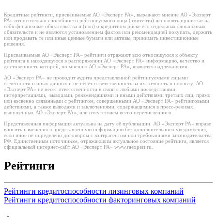
Кредитные рейтинги, присваиваемые АО «Эксперт РА», выражают мнение АО «Эксперт
РА» относительно способности рейтингуемого лица (эмитента) исполнять принятые на
себя финансовые обязательства и (или) о кредитном риске его отдельных финансовых
обязательств и не являются установлением фактов или рекомендацией покупать, держать
или продавать те или иные ценные бумаги или активы, принимать инвестиционные
решения.
Присваиваемые АО «Эксперт РА» рейтинги отражают всю относящуюся к объекту
рейтинга и находящуюся в распоряжении АО «Эксперт РА» информацию, качество и
достоверность которой, по мнению АО «Эксперт РА», являются надлежащими.
АО «Эксперт РА» не проводит аудита представленной рейтингуемыми лицами
отчётности и иных данных и не несёт ответственность за их точность и полноту. АО
«Эксперт РА» не несет ответственности в связи с любыми последствиями,
интерпретациями, выводами, рекомендациями и иными действиями третьих лиц, прямо
или косвенно связанными с рейтингом, совершенными АО «Эксперт РА» рейтинговыми
действиями, а также выводами и заключениями, содержащимися в пресс-релизах,
выпущенных АО «Эксперт РА», или отсутствием всего перечисленного.
Представленная информация актуальна на дату её публикации. АО «Эксперт РА» вправе
вносить изменения в представленную информацию без дополнительного уведомления,
если иное не определено договором с контрагентом или требованиями законодательства
РФ. Единственным источником, отражающим актуальное состояние рейтинга, является
официальный интернет-сайт АО «Эксперт РА» www.raexpert.ru.
Рейтинги
Рейтинги кредитоспособности лизинговых компаний
Рейтинги кредитоспособности факторинговых компаний