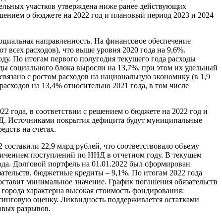
емельных участков утверждена ниже ранее действующих
шением о бюджете на 2022 год и плановый период 2023 и 2024
социальная направленность. На финансовое обеспечение
т всех расходов), что выше уровня 2020 года на 9,6%.
оду. По итогам первого полугодия текущего года расходы
ды социального блока выросли на 13,7%, при этом их удельный
связано с ростом расходов на национальную экономику (в 1,9
расходов на 13,4% относительно 2021 года, в том числе
2 года, в соответствии с решением о бюджете на 2022 год и
ННД. Источниками покрытия дефицита будут муниципальные
дств на счетах.
2 составили 22,9 млрд рублей, что соответствовало объему
увеличением поступлений по ННД в отчетном году. В текущем
года. Долговой портфель на 01.01.2022 был сформирован
ательств, бюджетные кредиты – 9,1%. По итогам 2022 года
оставит минимальное значение. График погашения обязательств
 города характерна высокая стоимость фондирования:
йтинговую оценку. Ликвидность поддерживается остатками
овых разрывов.