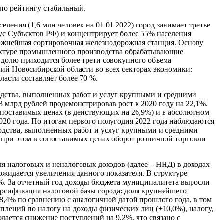
 по рейтингу стабильный.
ения (1,6 млн человек на 01.01.2022) город занимает третье
тус Субъектов РФ) и концентрирует более 55% населения
важнейшая сортировочная железнодорожная станция. Основу
руктуре промышленного производства обрабатывающие
 долю приходится более трети совокупного объема
ий Новосибирской области во всех секторах экономики:
ласти составляет более 70 %.
дства, выполненных работ и услуг крупными и средними
 млрд рублей продемонстрировав рост к 2020 году на 22,1%.
опоставимых ценах (в действующих на 26,9%) и в абсолютном
020 года. По итогам первого полугодия 2022 года наблюдаются
одства, выполненных работ и услуг крупными и средними
 при этом в сопоставимых ценах оборот розничной торговли
я налоговых и неналоговых доходов (далее – ННД) в доходах
 ожидается увеличения данного показателя. В структуре
6%. За отчетный год доходы бюджета муниципалитета выросли
ерсификация налоговой базы города: доля крупнейшего
8,4% по сравнению с аналогичной датой прошлого года, в том
лений по налогу на доходы физических лиц (+10,0%), налогу,
дается снижение поступлений на 9,2%, что связано с