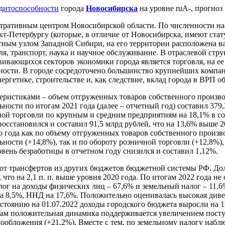
едитоспособности
города
Новосибирска
на уровне ruА-, прогноз
тративным центром Новосибирской области. По численности насел
нкт-Петербургу (которые, в отличие от Новосибирска, имеют ста
тным узлом Западной Сибири, на его территории расположена 
я, транспорт, наука и научное обслуживание. В отраслевой ст
вающихся секторов экономики города является торговля, на ее
ности. В городе сосредоточено большинство крупнейших компан
ргетике, строительстве и, как следствие, вклад города в ВРП об
ристиками – объем отгруженных товаров собственного произво
ти по итогам 2021 года (далее – отчетный год) составил 379,3
ной торговли по крупным и средним предприятиям на 18,1% в с
осстановился и составил 91,5 млрд рублей, что на 13,6% выше 2
 года как по объему отгруженных товаров собственного произв
сти (+14,8%), так и по обороту розничной торговли (+12,8%),
овень безработицы в отчетном году снизился и составил 1,12%.
от трансфертов из других бюджетов бюджетной системы РФ. Дол
что на 2,1 п. п. выше уровня 2020 года. По итогам 2022 года не
ог на доходы физических лиц – 67,6% и земельный налог – 11,
 на 8,5%, ННД на 17,6%. Положительно оценивалась высокая див
стоянию на 01.07.2022 доходы городского бюджета выросли на 1
ам положительная динамика поддерживается увеличением поступ
обложения (+21,2%). Вместе с тем, по земельному налогу наблю