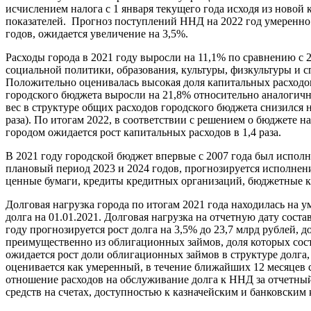
исчислением налога с 1 января текущего года исходя из новой
показателей. Прогноз поступлений ННД на 2022 год умеренно 
годов, ожидается увеличение на 3,5%.
Расходы города в 2021 году выросли на 11,1% по сравнению с 
социальной политики, образования, культуры, физкультуры и сп
Положительно оценивалась высокая доля капитальных расходов 
городского бюджета выросли на 21,8% относительно аналогично
вес в структуре общих расходов городского бюджета снизился 
раза). По итогам 2022, в соответствии с решением о бюджете на
городом ожидается рост капитальных расходов в 1,4 раза.
В 2021 году городской бюджет впервые с 2007 года был исполн
плановый период 2023 и 2024 годов, прогнозируется исполне
ценные бумаги, кредиты кредитных организаций, бюджетные кр
Долговая нагрузка города по итогам 2021 года находилась на у
долга на 01.01.2021. Долговая нагрузка на отчетную дату соста
году прогнозируется рост долга на 3,5% до 23,7 млрд рублей, 
преимущественно из облигационных займов, доля которых сост
ожидается рост доли облигационных займов в структуре долга,
оценивается как умеренный, в течение ближайших 12 месяцев 
отношение расходов на обслуживание долга к ННД за отчетный
средств на счетах, доступностью к казначейским и банковски