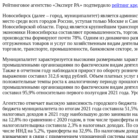
Рейтинговое агентство «Эксперт РА» подтвердило
рейтинг кр
Новосибирск (далее – город, муниципалитет) является админис
место среди всех городов России, уступая только Москве и Са
Новосибирской области. Город является крупнейшим транспор
экономики Новосибирска составляют промышленность, торговл
производства формируют почти 78%. Одним из динамично разви
отгруженных товаров и услуг по хозяйственным видам деятель
торговле, транспорте, промышленности, банковском секторе, эне
Муниципалитет характеризуется высокими размерными характе
промышленными организациями по фактическим видам деятельнос
Также в отчетном году наблюдался прирост по обороту рознич
выражении составил 312,6 млрд рублей. Объем платных услуг в
положительные темпы роста к аналогичному периоду прошлого
промышленными организациями по фактическим видам деятельно
составил 95,9% относительно первого полугодия 2021 года. Ур
Агентство отмечает высокую зависимость городского бюджета 
бюджета муниципалитета по итогам 2021 года составила 51,5%, 
налоговых доходов в 2021 году наибольшую долю занимали нал
на 12,8% по сравнению с 2020 годом, в том числе трансферты
налогоплательщика составила 2,3% в налоговых доходах. По со
числе ННД на 5,2%, трансферты на 32,9%. По налоговым доход
взимаемому в связи с применением упрощенной системы налого