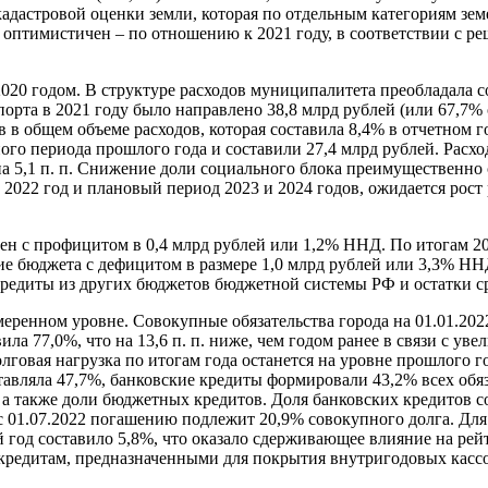
 кадастровой оценки земли, которая по отдельным категориям з
оптимистичен – по отношению к 2021 году, в соответствии с ре
2020 годом. В структуре расходов муниципалитета преобладала 
орта в 2021 году было направлено 38,8 млрд рублей (или 67,7% о
в общем объеме расходов, которая составила 8,4% в отчетном г
го периода прошлого года и составили 27,4 млрд рублей. Расхо
на 5,1 п. п. Снижение доли социального блока преимущественно 
 2022 год и плановый период 2023 и 2024 годов, ожидается рост 
ен с профицитом в 0,4 млрд рублей или 1,2% ННД. По итогам 202
ние бюджета с дефицитом в размере 1,0 млрд рублей или 3,3% 
едиты из других бюджетов бюджетной системы РФ и остатки сре
меренном уровне. Совокупные обязательства города на 01.01.202
вила 77,0%, что на 13,6 п. п. ниже, чем годом ранее в связи с 
долговая нагрузка по итогам года останется на уровне прошлого 
авляла 47,7%, банковские кредиты формировали 43,2% всех обяз
 а также доли бюджетных кредитов. Доля банковских кредитов с
с 01.07.2022 погашению подлежит 20,9% совокупного долга. Для
 год составило 5,8%, что оказало сдерживающее влияние на ре
м кредитам, предназначенными для покрытия внутригодовых касс