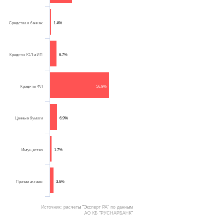
Средства в банках
1.4%
Кредиты ЮЛ и ИП
6.7%
Кредиты ФЛ
56.9%
Ценные бумаги
6.9%
Имущество
1.7%
Прочие активы
3.6%
Источник: расчеты "Эксперт РА" по данным
АО КБ "РУСНАРБАНК"