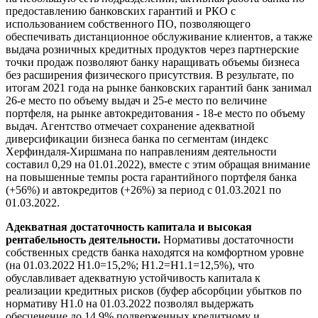
предоставлению банковских гарантий и РКО с
использованием собственного ПО, позволяющего
обеспечивать дистанционное обслуживание клиентов, а также
выдача розничных кредитных продуктов через партнерские
точки продаж позволяют банку наращивать объемы бизнеса
без расширения физического присутствия. В результате, по
итогам 2021 года на рынке банковских гарантий банк занимал
26-е место по объему выдач и 25-е место по величине
портфеля, на рынке автокредитования - 18-е место по объему
выдач. Агентство отмечает сохранение адекватной
диверсификации бизнеса банка по сегментам (индекс
Херфиндаля-Хиршмана по направлениям деятельности
составил 0,29 на 01.01.2022), вместе с этим обращая внимание
на повышенные темпы роста гарантийного портфеля банка
(+56%) и автокредитов (+26%) за период с 01.03.2021 по
01.03.2022.
Адекватная достаточность капитала и высокая
рентабельность деятельности.
Нормативы достаточности
собственных средств банка находятся на комфортном уровне
(на 01.03.2022 Н1.0=15,2%; Н1.2=Н1.1=12,5%), что
обуславливает адекватную устойчивость капитала к
реализации кредитных рисков (буфер абсорбции убытков по
нормативу Н1.0 на 01.03.2022 позволял выдержать
обесценение до 14,9% подверженных кредитному и