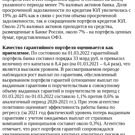
указанного периода менее 7% валовых активов банка. Доля
просроченной задолженности по кредитам ЮЛ увеличилась с
19% до 44% как в связи с ростом объема просроченной
задолженности, так и сокращением портфеля кредитов ЮЛ.
Около 21% валовых активов приходится на средства,
размещенные в Банке России, около 7% - на портфель ценных
бумаг, представленных ОФЗ.
Качество гарантийного портфеля оценивается как
приемлемое.
По состоянию на 01.03.2022 гарантийный
портфель банка составил порядка 33 млрд руб. и превысил
величину его капитала в 8,4 раз (на 01.03.2021 – 6,4 раза), что
является высоким уровнем. В рассматриваемом периоде
наблюдался рост выплат по гарантиям, обусловленный
вызреванием портфеля гарантий (отношение выплат по
выданным гарантиям и поручительствам к совокупному
объему выданных гарантий и поручительств за период с
01.03.2021 по 01.03.2022 составило 1,1% против 0,6% за
аналогичный период 2020-2021 гг.). При этом агентство
позитивно оценивает эффективность работы банка по
регрессу (за 2021 год фактический уровень потерь выданным
гарантиям с учетом ожидаемых выплат от страховых
компаний и принципалов составит около 0,3%). Агентство
отмечает, что рост портфеля гарантий сопровождался
увеличением концентрации крупных кредитных рисков на