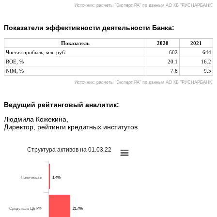
Источник: расчеты "Эксперт РА" по данным АО КБ "РУСНАРБАНК"
Показатели эффективности деятельности Банка:
Показатель
2020
2021
Чистая прибыль, млн руб.
602
644
ROE, %
20.1
16.2
NIM, %
7.8
9.5
Источник: расчеты "Эксперт РА" по данным АО КБ "РУСНАРБАНК"
Ведущий рейтинговый аналитик:
Людмила Кожекина,
Директор, рейтинги кредитных институтов
Структура активов на 01.03.22
Наличность
1.4%
Средства в ЦБ РФ
21.4%