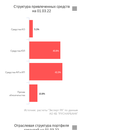
Структура привлеченных средств
на 01.03.22
Средства КО
5.1%
Средства ЮЛ
40.8%
Средства ФЛ и ИП
43.3%
Прочие
10.8%
обязательства
Источник: расчеты "Эксперт РА" по данным
АО КБ "РУСНАРБАНК"
Отраслевая структура портфеля
гарантий на 01.03.22