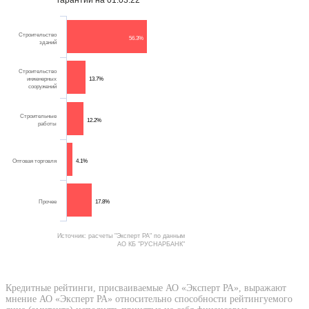
Строительство
56.3%
зданий
Строительство
инженерных
13.7%
сооружений
Строительные
12.2%
работы
Оптовая торговля
4.1%
Прочее
17.8%
Источник: расчеты "Эксперт РА" по данным
АО КБ "РУСНАРБАНК"
Кредитные рейтинги, присваиваемые АО «Эксперт РА», выражают
мнение АО «Эксперт РА» относительно способности рейтингуемого