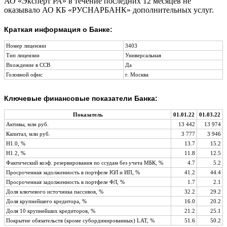
АО «Эксперт РА» в течение последних 12 месяцев не
оказывало АО КБ «РУСНАРБАНК» дополнительных услуг.
Краткая информация о Банке:
Номер лицензии
3403
Тип лицензии
Универсальная
Вхождение в ССВ
Да
Головной офис
г. Москва
Ключевые финансовые показатели Банка:
Показатель
01.01.22
01.03.22
Активы, млн руб.
13 442
13 974
Капитал, млн руб.
3 777
3 946
Н1.0, %
13.7
15.2
Н1.2, %
11.8
12.5
Фактический коэф. резервирования по ссудам без учета МБК, %
4.7
5.2
Просроченная задолженность в портфеле ЮЛ и ИП, %
41.2
44.4
Просроченная задолженность в портфеле ФЛ, %
1.7
2.1
Доля ключевого источника пассивов, %
32.2
29.2
Доля крупнейшего кредитора, %
16.0
20.2
Доля 10 крупнейших кредиторов, %
21.2
25.1
Покрытие обязательств (кроме субординированных) LAT, %
51.6
50.2