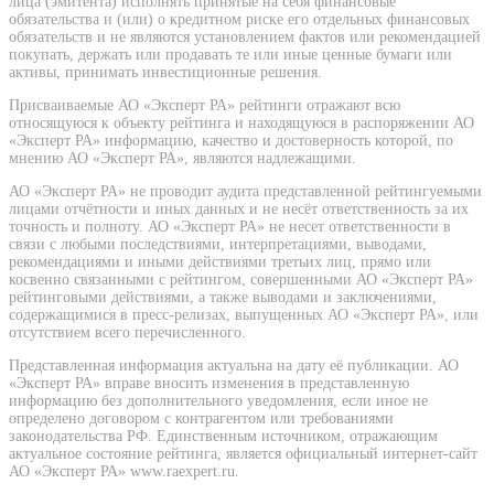
лица (эмитента) исполнять принятые на себя финансовые
обязательства и (или) о кредитном риске его отдельных финансовых
обязательств и не являются установлением фактов или рекомендацией
покупать, держать или продавать те или иные ценные бумаги или
активы, принимать инвестиционные решения.
Присваиваемые АО «Эксперт РА» рейтинги отражают всю
относящуюся к объекту рейтинга и находящуюся в распоряжении АО
«Эксперт РА» информацию, качество и достоверность которой, по
мнению АО «Эксперт РА», являются надлежащими.
АО «Эксперт РА» не проводит аудита представленной рейтингуемыми
лицами отчётности и иных данных и не несёт ответственность за их
точность и полноту. АО «Эксперт РА» не несет ответственности в
связи с любыми последствиями, интерпретациями, выводами,
рекомендациями и иными действиями третьих лиц, прямо или
косвенно связанными с рейтингом, совершенными АО «Эксперт РА»
рейтинговыми действиями, а также выводами и заключениями,
содержащимися в пресс-релизах, выпущенных АО «Эксперт РА», или
отсутствием всего перечисленного.
Представленная информация актуальна на дату её публикации. АО
«Эксперт РА» вправе вносить изменения в представленную
информацию без дополнительного уведомления, если иное не
определено договором с контрагентом или требованиями
законодательства РФ. Единственным источником, отражающим
актуальное состояние рейтинга, является официальный интернет-сайт
АО «Эксперт РА» www.raexpert.ru.