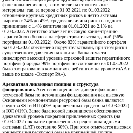
фоне повышения цен, в том числе на строительные
материалы: так, за период с 01.03.2021 по 01.03.2022
отношение крупных кредитных рисков к нетто-активам
выросло с 24% до 45%, средняя величина риска на одного
принципала с 1,4% капитала на 01.01.2021 до 2,1% на
01.03.2022. Агентство отмечает высокую концентрацию
гарантийного бизнеса на сфере строительства зданий (56%
портфеля на 01.03.2022). Около 83% гарантийного портфеля
на 01.03.2022 обеспечено поручительствами, при этом риски
существенного давления на капитал банка отчасти
нивелирует высокий уровень страховой защиты гарантийного
портфеля (порядка 99% портфеля по состоянию на 01.03.2022
было застраховано в компаниях с рейтингом на уровне ruAA и
выше по шкале «Эксперт РА»).
Адекватная ликвидная позиция и структура
фондирования.
Агентство оценивает диверсификацию
ресурсной базы по источникам фондирования как высокую.
Основными компонентами ресурсной базы банка являются
средства ФЛ и ИП (43% привлеченных средств на 01.03.2022)
и ЮЛ (41%). Запас балансовой ликвидности обеспечивает
адекватный уровень покрытия привлеченных средств (на
01.03.2022 покрытие привлеченных средств ликвидными
активами (LAT) составило 50%). При этом отмечается высокая
концентрация ресурсной базы на крупнейшей группе