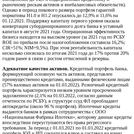
рыночному рискам активов и внебалансовых обязательств).
Однако в период пикового размера портфеля гарантий
нормативы Н1.0 и Н1.2 опускались до 12,9% и 11,6% на
01.12.2021. Поддержку капиталу первого уровня оказала
конвертация субординированного долга банка в уставный
капитал в августе 2021 года. Операционная эффективность
бизнеса находится на высоком уровне (за 2021 год по РСБУ
ROE по прибыли после налогообложения составила 16,2%;
CIR=51%; NIM=9,5%). При этом рентабельность капитала
несколько снизилась по итогам 2021 года до 17% против 20%
годом ранее в связи с ростом отчислений в резервы.
Адекватное качество активов.
Кредитный портфель банка,
формирующий основную часть активов, представлен
преимущественно кредитами, выданными физическим лицам
(57% валовых активов на 01.03.2022). Розничный кредитный
портфель характеризуется низким уровнем просроченной
задолженности (2,1% на 01.03.2022, согласно данным
отчетности по РСБУ), в структуре ссуд ФЛ преобладают
автокредиты (около 96 % портфеля). Ипотечные кредиты
выдаются банком в рамках сотрудничества с ООО
«Национальная Фабрика Ипотеки», которому данные кредиты
впоследствии переуступаются без права регрессного
требования. За период с 01.03.2021 по 01.03.2022 кредитный
портфель ЮЛ и ИП сократился вдвое и составил на конец