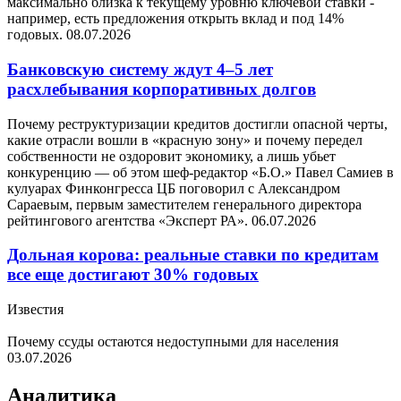
максимально близка к текущему уровню ключевой ставки -
например, есть предложения открыть вклад и под 14%
годовых.
08.07.2026
Банковскую систему ждут 4–5 лет
расхлебывания корпоративных долгов
Почему реструктуризации кредитов достигли опасной черты,
какие отрасли вошли в «красную зону» и почему передел
собственности не оздоровит экономику, а лишь убьет
конкуренцию — об этом шеф-редактор «Б.О.» Павел Самиев в
кулуарах Финконгресса ЦБ поговорил с Александром
Сараевым, первым заместителем генерального директора
рейтингового агентства «Эксперт РА».
06.07.2026
Дольная корова: реальные ставки по кредитам
все еще достигают 30% годовых
Известия
Почему ссуды остаются недоступными для населения
03.07.2026
Аналитика