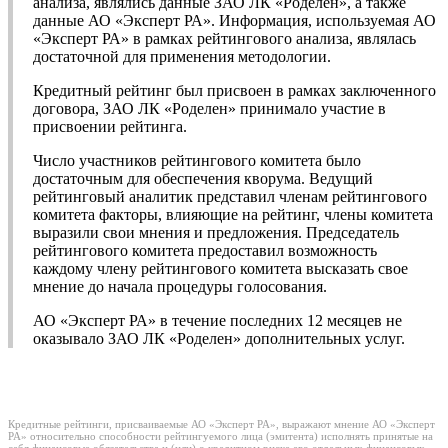
анализа, являлись данные ЗАО ЛК «Роделен», а также
данные АО «Эксперт РА». Информация, используемая АО
«Эксперт РА» в рамках рейтингового анализа, являлась
достаточной для применения методологии.
Кредитный рейтинг был присвоен в рамках заключенного
договора, ЗАО ЛК «Роделен» принимало участие в
присвоении рейтинга.
Число участников рейтингового комитета было
достаточным для обеспечения кворума. Ведущий
рейтинговый аналитик представил членам рейтингового
комитета факторы, влияющие на рейтинг, члены комитета
выразили свои мнения и предложения. Председатель
рейтингового комитета предоставил возможность
каждому члену рейтингового комитета высказать свое
мнение до начала процедуры голосования.
АО «Эксперт РА» в течение последних 12 месяцев не
оказывало ЗАО ЛК «Роделен» дополнительных услуг.
Кредитные рейтинги, присваиваемые АО «Эксперт РА», выражают мнение АО «Эксперт
РА» относительно способности рейтингуемого лица (эмитента) исполнять принятые на