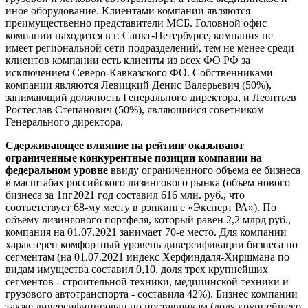
иное оборудование. Клиентами компании являются
преимущественно представители МСБ. Головной офис
компании находится в г. Санкт-Петербурге, компания не
имеет региональной сети подразделений, тем не менее среди
клиентов компании есть клиенты из всех ФО РФ за
исключением Северо-Кавказского ФО. Собственниками
компании являются Левицкий Денис Валерьевич (50%),
занимающий должность Генерального директора, и Леонтьев
Ростеслав Степанович (50%), являющийся советником
Генерального директора.
Сдерживающее влияние на рейтинг оказывают
ограниченные конкурентные позиции компании на
федеральном уровне
ввиду ограниченного объема ее бизнеса
в масштабах российского лизингового рынка (объем нового
бизнеса за 1пг2021 год составил 616 млн. руб., что
соответствует 68-му месту в рэнкинге «Эксперт РА»). По
объему лизингового портфеля, который равен 2,2 млрд руб.,
компания на 01.07.2021 занимает 70-е место. Для компании
характерен комфортный уровень диверсификации бизнеса по
сегментам (на 01.07.2021 индекс Херфиндаля-Хиршмана по
видам имущества составил 0,10, доля трех крупнейших
сегментов - строительной техники, медицинской техники и
грузового автотранспорта - составила 42%). Бизнес компании
также диверсифицирован по поставщикам (доля крупнейшего