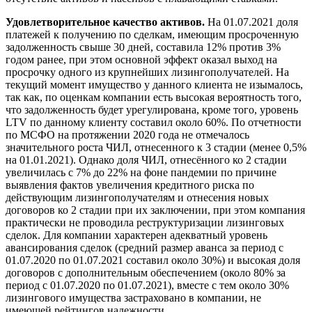
Удовлетворительное качество активов.
На 01.07.2021 доля
платежей к получению по сделкам, имеющим просроченную
задолженность свыше 30 дней, составила 12% против 3%
годом ранее, при этом основной эффект оказал выход на
просрочку одного из крупнейших лизингополучателей. На
текущий момент имущество у данного клиента не изымалось,
так как, по оценкам компании есть высокая вероятность того,
что задолженность будет урегулирована, кроме того, уровень
LTV по данному клиенту составил около 60%. По отчетности
по МСФО на протяжении 2020 года не отмечалось
значительного роста ЧИЛ, отнесенного к 3 стадии (менее 0,5%
на 01.01.2021). Однако доля ЧИЛ, отнесённого ко 2 стадии
увеличилась с 7% до 22% на фоне пандемии по причине
выявления фактов увеличения кредитного риска по
действующим лизингополучателям и отнесения новых
договоров ко 2 стадии при их заключении, при этом компания
практически не проводила реструктуризации лизинговых
сделок. Для компании характерен адекватный уровень
авансирования сделок (средний размер аванса за период с
01.07.2020 по 01.07.2021 составил около 30%) и высокая доля
договоров с дополнительным обеспечением (около 80% за
период с 01.07.2020 по 01.07.2021), вместе с тем около 30%
лизингового имущества застраховано в компании, не
имеющей рейтингов надежности.