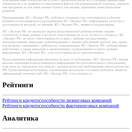
себя финансовые обязательства и (или) о кредитном риске его отдельных финансовых
обязательств и не являются установлением фактов или рекомендацией покупать, держать
или продавать те или иные ценные бумаги или активы, принимать инвестиционные
решения.
Присваиваемые АО «Эксперт РА» рейтинги отражают всю относящуюся к объекту
рейтинга и находящуюся в распоряжении АО «Эксперт РА» информацию, качество и
достоверность которой, по мнению АО «Эксперт РА», являются надлежащими.
АО «Эксперт РА» не проводит аудита представленной рейтингуемыми лицами
отчётности и иных данных и не несёт ответственность за их точность и полноту. АО
«Эксперт РА» не несет ответственности в связи с любыми последствиями,
интерпретациями, выводами, рекомендациями и иными действиями третьих лиц, прямо
или косвенно связанными с рейтингом, совершенными АО «Эксперт РА» рейтинговыми
действиями, а также выводами и заключениями, содержащимися в пресс-релизах,
выпущенных АО «Эксперт РА», или отсутствием всего перечисленного.
Представленная информация актуальна на дату её публикации. АО «Эксперт РА» вправе
вносить изменения в представленную информацию без дополнительного уведомления,
если иное не определено договором с контрагентом или требованиями законодательства
РФ. Единственным источником, отражающим актуальное состояние рейтинга, является
официальный интернет-сайт АО «Эксперт РА» www.raexpert.ru.
Рейтинги
Рейтинги кредитоспособности лизинговых компаний
Рейтинги кредитоспособности факторинговых компаний
Аналитика