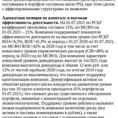
поставщика в портфеле составила около 9%), при этом сделок
с аффилированными структурами не выявлено
Адекватная позиция по капиталу и высокая
эффективность деятельности.
На 01.07.2021 по РСБУ
коэффициент автономии составил 15%, по МСФО на
01.01.2021 – 21%. Компания поддерживает показатели
эффективности деятельности на высоком уровне (по РСБУ
ROA=6,5%, ROE=41,9% за период с 01.07.2020 по 01.07.2021,
по МСФО ROE=42% за 2020 год) в том числе за счет
невысокого уровня управленческих расходов (CIR=48% за
период за 2020 год по МСФО). Для компании характерен
невысокий уровень дивидендных выплат (в 1пг2021 года
компания выплатила дивиденды в объеме 12 млн руб. или
12% от чистой прибыли 2020 года, по итогам 2019 года
дивиденды не выплачивались), что оказывает поддержку
капитализации компании. Диверсификация активов по
объектам кредитного риска находится на адекватном уровне
(на топ-10 групп клиентов приходится 45% портфеля на
01.07.2021), что снижает риски существенного обесценения
портфеля, связанные с концентрацией на отдельных
лизингополучателях. Поддержку уровню рейтинга оказывает
низкая подверженность компании валютному риску (все
активы и пассивы номинированы в рублях), а также
отсутствие активов и пассивов с плавающими ставками.