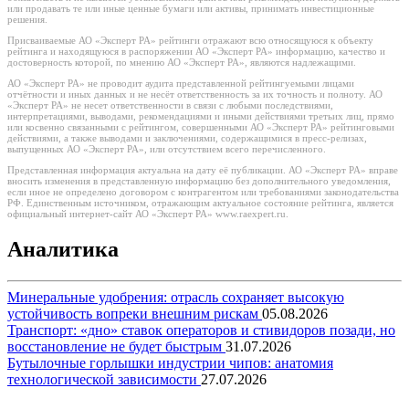
или продавать те или иные ценные бумаги или активы, принимать инвестиционные
решения.
Присваиваемые АО «Эксперт РА» рейтинги отражают всю относящуюся к объекту
рейтинга и находящуюся в распоряжении АО «Эксперт РА» информацию, качество и
достоверность которой, по мнению АО «Эксперт РА», являются надлежащими.
АО «Эксперт РА» не проводит аудита представленной рейтингуемыми лицами
отчётности и иных данных и не несёт ответственность за их точность и полноту. АО
«Эксперт РА» не несет ответственности в связи с любыми последствиями,
интерпретациями, выводами, рекомендациями и иными действиями третьих лиц, прямо
или косвенно связанными с рейтингом, совершенными АО «Эксперт РА» рейтинговыми
действиями, а также выводами и заключениями, содержащимися в пресс-релизах,
выпущенных АО «Эксперт РА», или отсутствием всего перечисленного.
Представленная информация актуальна на дату её публикации. АО «Эксперт РА» вправе
вносить изменения в представленную информацию без дополнительного уведомления,
если иное не определено договором с контрагентом или требованиями законодательства
РФ. Единственным источником, отражающим актуальное состояние рейтинга, является
официальный интернет-сайт АО «Эксперт РА» www.raexpert.ru.
Аналитика
Минеральные удобрения: отрасль сохраняет высокую
устойчивость вопреки внешним рискам
05.08.2026
Транспорт: «дно» ставок операторов и стивидоров позади, но
восстановление не будет быстрым
31.07.2026
Бутылочные горлышки индустрии чипов: анатомия
технологической зависимости
27.07.2026