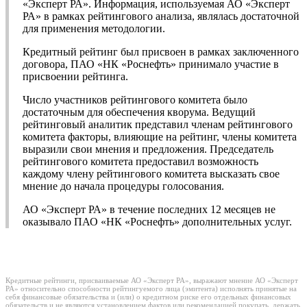
«Эксперт РА». Информация, используемая АО «Эксперт
РА» в рамках рейтингового анализа, являлась достаточной
для применения методологии.
Кредитный рейтинг был присвоен в рамках заключенного
договора, ПАО «НК «Роснефть» принимало участие в
присвоении рейтинга.
Число участников рейтингового комитета было
достаточным для обеспечения кворума. Ведущий
рейтинговый аналитик представил членам рейтингового
комитета факторы, влияющие на рейтинг, члены комитета
выразили свои мнения и предложения. Председатель
рейтингового комитета предоставил возможность
каждому члену рейтингового комитета высказать свое
мнение до начала процедуры голосования.
АО «Эксперт РА» в течение последних 12 месяцев не
оказывало ПАО «НК «Роснефть» дополнительных услуг.
Кредитные рейтинги, присваиваемые АО «Эксперт РА», выражают мнение АО «Эксперт
РА» относительно способности рейтингуемого лица (эмитента) исполнять принятые на
себя финансовые обязательства и (или) о кредитном риске его отдельных финансовых
обязательств и не являются установлением фактов или рекомендацией покупать, держать