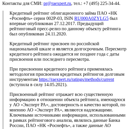
Контакты для СМИ:
pr@raexpert.ru
, тел.: +7 (495) 225-34-44.
Кредитный рейтинг облигационного займа ПАО «НК
«Роснефть» серии 002Р-03, ISIN
RU000A0ZYLG5
был
впервые опубликован 27.12.2017. Предыдущий
рейтинговый пресс-релиз по данному объекту рейтинга
был опубликован 24.11.2020.
Кредитный рейтинг присвоен по российской
национальной шкале и является долгосрочным. Пересмотр
кредитного рейтинга ожидается не позднее года с даты
присвоения или последнего пересмотра.
При присвоении кредитного рейтинга применялась
методология присвоения кредитных рейтингов долговым
инструментам
https://raexpert.ru/ratings/methods/current
(вступила в силу 14.05.2021).
Присвоенный рейтинг отражает всю существенную
информацию в отношении объекта рейтинга, имеющуюся
у АО «Эксперт РА», достоверность и качество которой, по
мнению АО «Эксперт РА», являются надлежащими.
Ключевыми источниками информации, использованными
в рамках рейтингового анализа, являлись данные Банка
России, ПАО «НК «Роснефть», а также данные АО