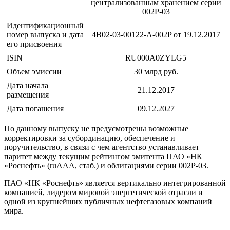
централизованным хранением серии
002Р-03
Идентификационный
номер выпуска и дата
4B02-03-00122-A-002P от 19.12.2017
его присвоения
ISIN
RU000A0ZYLG5
Объем эмиссии
30 млрд руб.
Дата начала
21.12.2017
размещения
Дата погашения
09.12.2027
По данному выпуску не предусмотрены возможные
корректировки за субординацию, обеспечение и
поручительство, в связи с чем агентство устанавливает
паритет между текущим рейтингом эмитента ПАО «НК
«Роснефть» (ruAAA, стаб.) и облигациями серии 002Р-03.
ПАО «НК «Роснефть» является вертикально интегрированной
компанией, лидером мировой энергетической отрасли и
одной из крупнейших публичных нефтегазовых компаний
мира.