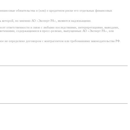
нансовые обязательства и (или) о кредитном риске его отдельных финансовых
ь которой, по мнению АО «Эксперт РА», являются надлежащими.
есет ответственности в связи с любыми последствиями, интерпретациями, выводами,
ключениями, содержащимися в пресс-релизах, выпущенных АО «Эксперт РА», или
ое не определено договором с контрагентом или требованиями законодательства РФ.