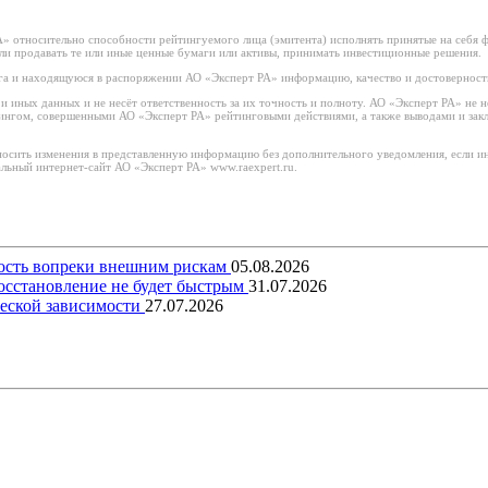
 относительно способности рейтингуемого лица (эмитента) исполнять принятые на себя фи
или продавать те или иные ценные бумаги или активы, принимать инвестиционные решения.
а и находящуюся в распоряжении АО «Эксперт РА» информацию, качество и достоверност
иных данных и не несёт ответственность за их точность и полноту. АО «Эксперт РА» не н
тингом, совершенными АО «Эксперт РА» рейтинговыми действиями, а также выводами и за
носить изменения в представленную информацию без дополнительного уведомления, если ин
льный интернет-сайт АО «Эксперт РА» www.raexpert.ru.
вость вопреки внешним рискам
05.08.2026
восстановление не будет быстрым
31.07.2026
еской зависимости
27.07.2026