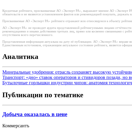
Кредитные рейтинги, присваиваемые АО «Эксперт РА», выражают мнение АО «Эксперт РА»
обязательств и не являются установлением фактов или рекомендацией покупать, держать 
Присваиваемые АО «Эксперт РА» рейтинги отражают всю относящуюся к объекту рейтинг
АО «Эксперт РА» не проводит аудита представленной рейтингуемыми лицами отчётности и 
рекомендациями и иными действиями третьих лиц, прямо или косвенно связанными с рей
отсутствием всего перечисленного.
Представленная информация актуальна на дату её публикации. АО «Эксперт РА» вправе в
Единственным источником, отражающим актуальное состояние рейтинга, является официа
Аналитика
Минеральные удобрения: отрасль сохраняет высокую устойчи
Транспорт: «дно» ставок операторов и стивидоров позади, но 
Бутылочные горлышки индустрии чипов: анатомия технологич
Публикации по тематике
Добыча оказалась в цене
Коммерсантъ