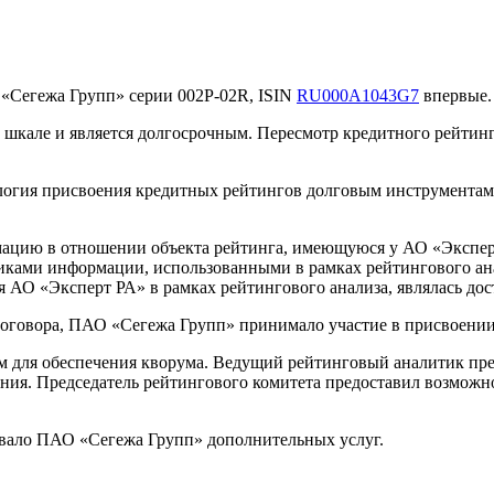
«Сегежа Групп» серии 002P-02R, ISIN
RU000A1043G7
впервые.
кале и является долгосрочным. Пересмотр кредитного рейтинга
логия присвоения кредитных рейтингов долговым инструмента
цию в отношении объекта рейтинга, имеющуюся у АО «Эксперт 
ками информации, использованными в рамках рейтингового анал
 АО «Эксперт РА» в рамках рейтингового анализа, являлась до
оговора, ПАО «Сегежа Групп» принимало участие в присвоении
м для обеспечения кворума. Ведущий рейтинговый аналитик пр
ния. Председатель рейтингового комитета предоставил возможно
ывало ПАО «Сегежа Групп» дополнительных услуг.