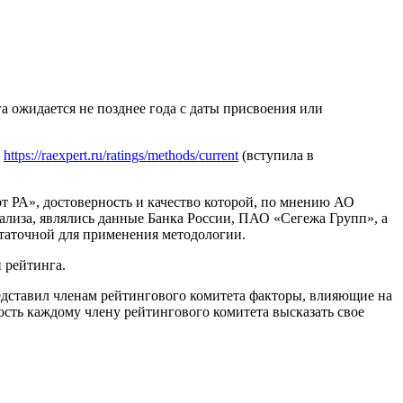
 ожидается не позднее года с даты присвоения или
м
https://raexpert.ru/ratings/methods/current
(вступила в
РА», достоверность и качество которой, по мнению АО
иза, являлись данные Банка России, ПАО «Сегежа Групп», а
статочной для применения методологии.
 рейтинга.
едставил членам рейтингового комитета факторы, влияющие на
сть каждому члену рейтингового комитета высказать свое