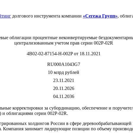
йтинг
долгового инструмента компании
«Сегежа Групп»
, облиг
вые облигации процентные неконвертируемые бездокументарны
централизованным учетом прав серии 002P-02R
4B02-02-87154-H-002P от 18.11.2021
RU000A1043G7
10 млрд рублей
23.11.2021
20.11.2026
04.11.2036
ые корректировки за субординацию, обеспечение и поручительс
) и облигациями серии 002P-02R.
грированных холдингов России в сфере деревообрабатывающей
). Компания занимает лидирующие позиции по объему производс