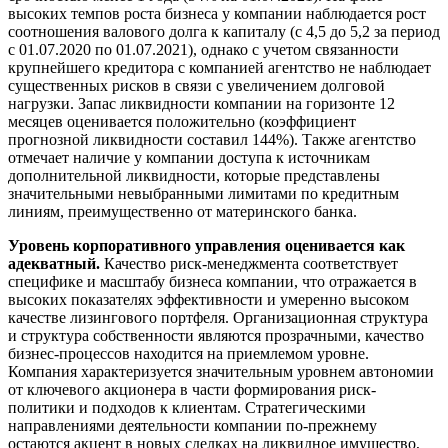
высоких темпов роста бизнеса у компании наблюдается рост
соотношения валового долга к капиталу (с 4,5 до 5,2 за период
с 01.07.2020 по 01.07.2021), однако с учетом связанности
крупнейшего кредитора с компанией агентство не наблюдает
существенных рисков в связи с увеличением долговой
нагрузки. Запас ликвидности компании на горизонте 12
месяцев оценивается положительно (коэффициент
прогнозной ликвидности составил 144%). Также агентство
отмечает наличие у компании доступа к источникам
дополнительной ликвидности, которые представлены
значительными невыбранными лимитами по кредитным
линиям, преимущественно от материнского банка.
Уровень корпоративного управления оценивается как
адекватный.
Качество риск-менеджмента соответствует
специфике и масштабу бизнеса компании, что отражается в
высоких показателях эффективности и умеренно высоком
качестве лизингового портфеля. Организационная структура
и структура собственности являются прозрачными, качество
бизнес-процессов находится на приемлемом уровне.
Компания характеризуется значительным уровнем автономии
от ключевого акционера в части формирования риск-
политики и подходов к клиентам. Стратегическими
направлениями деятельности компании по-прежнему
остаются акцент в новых сделках на ликвидное имущество,