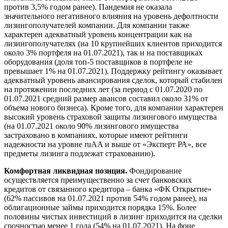
против 3,5% годом ранее). Пандемия не оказала
значительного негативного влияния на уровень дефолтности
лизингополучателей компании. Для компании также
характерен адекватный уровень концентрации как на
лизингополучателях (на 10 крупнейших клиентов приходится
около 3% портфеля на 01.07.2021), так и на поставщиках
оборудования (доля топ-5 поставщиков в портфеле не
превышает 1% на 01.07.2021). Поддержку рейтингу оказывает
адекватный уровень авансирования сделок, который стабилен
на протяжении последних лет (за период с 01.07.2020 по
01.07.2021 средний размер авансов составил около 31% от
объема нового бизнеса). Кроме того, для компании характерен
высокий уровень страховой защиты лизингового имущества
(на 01.07.2021 около 90% лизингового имущества
застраховано в компаниях, которые имеют рейтинги
надежности на уровне ruAA и выше от «Эксперт РА», все
предметы лизинга подлежат страхованию).
Комфортная ликвидная позиция.
Фондирование
осуществляется преимущественно за счет банковских
кредитов от связанного кредитора – банка «ФК Открытие»
(62% пассивов на 01.07.2021 против 54% годом ранее), на
облигационные займы приходится порядка 15%. Более
половины чистых инвестиций в лизинг приходится на сделки
срочностью менее 1 года (54% на 01.07.2021). На фоне