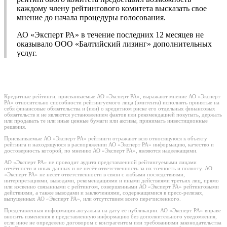
каждому члену рейтингового комитета высказать свое
мнение до начала процедуры голосования.
АО «Эксперт РА» в течение последних 12 месяцев не
оказывало ООО «Балтийский лизинг» дополнительных
услуг.
Кредитные рейтинги, присваиваемые АО «Эксперт РА», выражают мнение АО «Эксперт
РА» относительно способности рейтингуемого лица (эмитента) исполнять принятые на
себя финансовые обязательства и (или) о кредитном риске его отдельных финансовых
обязательств и не являются установлением фактов или рекомендацией покупать, держать
или продавать те или иные ценные бумаги или активы, принимать инвестиционные
решения.
Присваиваемые АО «Эксперт РА» рейтинги отражают всю относящуюся к объекту
рейтинга и находящуюся в распоряжении АО «Эксперт РА» информацию, качество и
достоверность которой, по мнению АО «Эксперт РА», являются надлежащими.
АО «Эксперт РА» не проводит аудита представленной рейтингуемыми лицами
отчётности и иных данных и не несёт ответственность за их точность и полноту. АО
«Эксперт РА» не несет ответственности в связи с любыми последствиями,
интерпретациями, выводами, рекомендациями и иными действиями третьих лиц, прямо
или косвенно связанными с рейтингом, совершенными АО «Эксперт РА» рейтинговыми
действиями, а также выводами и заключениями, содержащимися в пресс-релизах,
выпущенных АО «Эксперт РА», или отсутствием всего перечисленного.
Представленная информация актуальна на дату её публикации. АО «Эксперт РА» вправе
вносить изменения в представленную информацию без дополнительного уведомления,
если иное не определено договором с контрагентом или требованиями законодательства