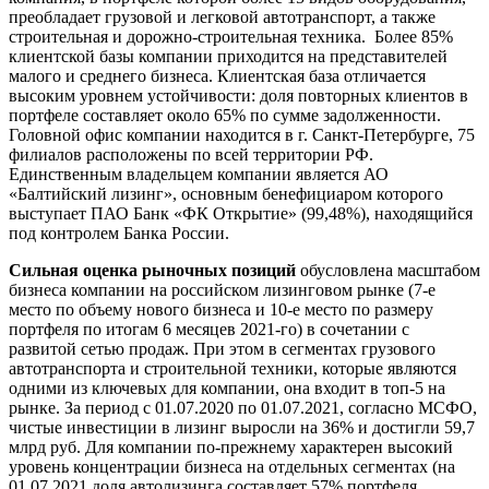
преобладает грузовой и легковой автотранспорт, а также
строительная и дорожно-строительная техника. Более 85%
клиентской базы компании приходится на представителей
малого и среднего бизнеса. Клиентская база отличается
высоким уровнем устойчивости: доля повторных клиентов в
портфеле составляет около 65% по сумме задолженности.
Головной офис компании находится в г. Санкт-Петербурге, 75
филиалов расположены по всей территории РФ.
Единственным владельцем компании является АО
«Балтийский лизинг», основным бенефициаром которого
выступает ПАО Банк «ФК Открытие» (99,48%), находящийся
под контролем Банка России.
Сильная оценка рыночных позиций
обусловлена масштабом
бизнеса компании на российском лизинговом рынке (7-е
место по объему нового бизнеса и 10-е место по размеру
портфеля по итогам 6 месяцев 2021-го) в сочетании с
развитой сетью продаж. При этом в сегментах грузового
автотранспорта и строительной техники, которые являются
одними из ключевых для компании, она входит в топ-5 на
рынке. За период с 01.07.2020 по 01.07.2021, согласно МСФО,
чистые инвестиции в лизинг выросли на 36% и достигли 59,7
млрд руб. Для компании по-прежнему характерен высокий
уровень концентрации бизнеса на отдельных сегментах (на
01.07.2021 доля автолизинга составляет 57% портфеля,