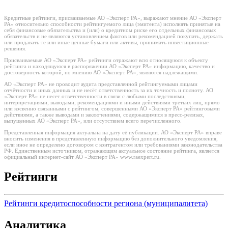
Кредитные рейтинги, присваиваемые АО «Эксперт РА», выражают мнение АО «Эксперт
РА» относительно способности рейтингуемого лица (эмитента) исполнять принятые на
себя финансовые обязательства и (или) о кредитном риске его отдельных финансовых
обязательств и не являются установлением фактов или рекомендацией покупать, держать
или продавать те или иные ценные бумаги или активы, принимать инвестиционные
решения.
Присваиваемые АО «Эксперт РА» рейтинги отражают всю относящуюся к объекту
рейтинга и находящуюся в распоряжении АО «Эксперт РА» информацию, качество и
достоверность которой, по мнению АО «Эксперт РА», являются надлежащими.
АО «Эксперт РА» не проводит аудита представленной рейтингуемыми лицами
отчётности и иных данных и не несёт ответственность за их точность и полноту. АО
«Эксперт РА» не несет ответственности в связи с любыми последствиями,
интерпретациями, выводами, рекомендациями и иными действиями третьих лиц, прямо
или косвенно связанными с рейтингом, совершенными АО «Эксперт РА» рейтинговыми
действиями, а также выводами и заключениями, содержащимися в пресс-релизах,
выпущенных АО «Эксперт РА», или отсутствием всего перечисленного.
Представленная информация актуальна на дату её публикации. АО «Эксперт РА» вправе
вносить изменения в представленную информацию без дополнительного уведомления,
если иное не определено договором с контрагентом или требованиями законодательства
РФ. Единственным источником, отражающим актуальное состояние рейтинга, является
официальный интернет-сайт АО «Эксперт РА» www.raexpert.ru.
Рейтинги
Рейтинги кредитоспособности региона (муниципалитета)
Аналитика