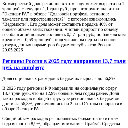
Коммерческий долг регионов в этом году может вырасти на 1
трлн руб. с текущих 1,1 трлн руб., прогнозируют аналитики
"Эксперт РА" в обзоре "Долговой портфель регионов:
тяжелеет или перестраивается?", с которым ознакомились
"Ведомости". Его доля может составить порядка 40% от
общего объема заимствований. Чистый прирост по объему
гособлигаций должен составить 0,57 трлн руб., по банковским
кредитам – 0,59 трлн руб., подсчитали эксперты на основе
утвержденных параметров бюджетов субъектов России.
20.05.2026
Регионы России в 2025 году направили 13,7 трлн
руб. на соцсферу
Доля социальных расходов в бюджетах выросла до 56,8%
В 2025 году регионы РФ направили на социальную сферу
13,7 трлн руб., что на 12,9% больше, чем годом ранее. Доля
таких расходов в общей структуре региональных бюджетов
достигла 56,8%, увеличившись на 2 п.п. Об этом говорится в
обзоре Эксперт РА.
Общий объем расходов региональных бюджетов по итогам
года вырос на 8,9%, обращает внимание "Прайм". Средства