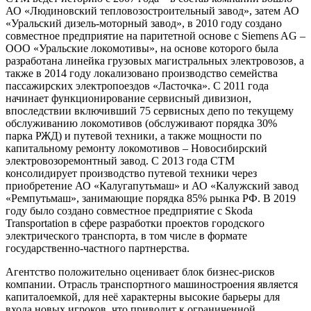
АО «Людиновский тепловозостроительный завод», затем АО
«Уральский дизель-моторный завод», в 2010 году создано
совместное предприятие на паритетной основе с Siemens AG –
ООО «Уральские локомотивы», на основе которого была
разработана линейка грузовых магистральных электровозов, а
также в 2014 году локализовано производство семейства
пассажирских электропоездов «Ласточка». С 2011 года
начинает функционирование сервисный дивизион,
впоследствии включивший 75 сервисных депо по текущему
обслуживанию локомотивов (обслуживают порядка 30%
парка РЖД) и путевой техники, а также мощности по
капитальному ремонту локомотивов – Новосибирский
электровозоремонтный завод. С 2013 года СТМ
консолидирует производство путевой техники через
приобретение АО «Калугапутьмаш» и АО «Калужский завод
«Ремпутьмаш», занимающие порядка 85% рынка РФ. В 2019
году было создано совместное предприятие с Skoda
Transportation в сфере разработки проектов городского
электрического транспорта, в том числе в формате
государственно-частного партнерства.
Агентство положительно оценивает блок бизнес-рисков
компании. Отрасль транспортного машиностроения является
капиталоемкой, для неё характерны высокие барьеры для
входа новых игроков, что приводит к ограниченной