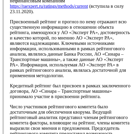
нефинансовым компаниям
https://raexpert.ru/ratings/methods/current
(вступила в силу
23.11.2020).
Присвоенный рейтинг и прогноз по нему отражают всю
существенную информацию в отношении объекта
рейтинга, имеющуюся у АО «Эксперт РА», достоверность
и качество которой, по мнению АО «Эксперт РА»,
являются надлежащими. Ключевыми источниками
информации, использованными в рамках рейтингового
анализа, являлись данные Банка России, АО «Синара –
Транспортные машины», а также данные АО «Эксперт
РА». Информация, используемая АО «Эксперт РА» в
рамках рейтингового анализа, являлась достаточной для
применения методологии.
Кредитный рейтинг был присвоен в рамках заключенного
договора, АО «Синара – Транспортные машины»
принимало участие в присвоении рейтинга.
Число участников рейтингового комитета было
достаточным для обеспечения кворума. Ведущий
рейтинговый аналитик представил членам рейтингового
комитета факторы, влияющие на рейтинг, члены комитета
выразили свои мнения и предложения. Председатель
рейтингового комитета предоставил возможность