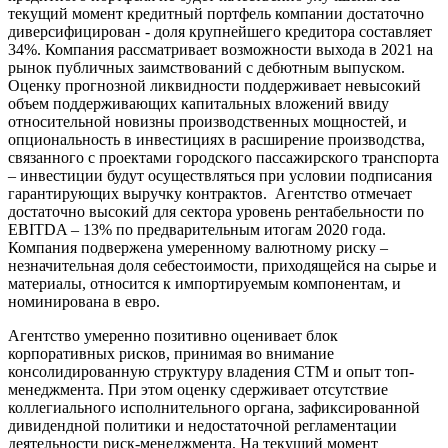
текущий момент кредитный портфель компании достаточно
диверсифицирован - доля крупнейшего кредитора составляет
34%. Компания рассматривает возможности выхода в 2021 на
рынок публичных заимствований с дебютным выпуском.
Оценку прогнозной ликвидности поддерживает невысокий
объем поддерживающих капитальных вложений ввиду
относительной новизны производственных мощностей, и
опциональность в инвестициях в расширение производства,
связанного с проектами городского пассажирского транспорта
– инвестиции будут осуществляться при условии подписания
гарантирующих выручку контрактов. Агентство отмечает
достаточно высокий для сектора уровень рентабельности по
EBITDA – 13% по предварительным итогам 2020 года.
Компания подвержена умеренному валютному риску –
незначительная доля себестоимости, приходящейся на сырье и
материалы, относится к импортируемым компонентам, и
номинирована в евро.
Агентство умеренно позитивно оценивает блок
корпоративных рисков, принимая во внимание
консолидированную структуру владения СТМ и опыт топ-
менеджмента. При этом оценку сдерживает отсутствие
коллегиального исполнительного органа, зафиксированной
дивидендной политики и недостаточной регламентации
деятельности риск-менеджмента. На текущий момент