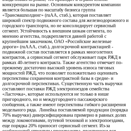
конкуренции на рынке. Основным конкурентом компании
является большая по масштабу бизнеса группа
«Трансмашхолдинг» (ruAA, стаб.), которая поставляет
широкий спектр подвижного состава для железнодорожного и
городского транспорта, но не консолидирует сервисный
сегмент. Устойчивость к внешним шокам сегмента, по
мнению агентства, подкрепляется давней работой с
крупнейшим заказчиком, ОАО «Российские железные
дороги» (ruAAA, стаб.), долгосрочной контрактацией -
подвижной состав поставляется в рамках многолетних
контрактов, а сервисный сегмент обслуживает парк РЖД в
рамках 40-летнего контракта. Также агентство отмечает по-
прежнему достаточно высокий уровень износа тяговых
мощностей РЖД, что позволяет положительно оценивать
перспективы сохранения контрактной базы в средне- и
долгосрочной перспективах. Существенную часть выручки
составляют поставки РЖД электропоездов семейства
«Ласточка», которые используются не только в нише
пригородного, но и междугороднего пассажирского
сообщения, а также имеют перспективы гибкого расширения
модельного ряда. Линейка поставляемой продукции (порядка
70% выручки) диверсифицирована примерно в равных долях
между локомотивами, путевой техникой и электропоездами,
еще порядка 20% приносит сервисный сегмент. Из-за
особенностей структуры производства, практически вся