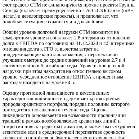
счет средств СТМ не финансируются прочие проекты Группы
Синара (включает преимущественно ПАО «СКБ-банк» (ruB+,
негат.) и девелоперские проекты), и предполагает, что
подобная ситуация сохранится и в дальнейшем.
Общий уровень долговой нагрузки СТМ находится на
комфортном уровне и составляет 2.8 в терминах отношения
долга к EBITDA по состоянию на 31.12.2020 и 4.5 в терминах
отношения долга к FFO за вычетом затрат на
поддерживающие капиталовложения, с перспективой
улучшения метрик до средних значений на уровне 2.7 и 4
соответственно в ближайшие годы. Уровень процентной
нагрузки при этом находится на относительно высоком
уровне: усредненное отношение EBITDA к процентным
расходам находится на уровне 4.5.
Оценку прогнозной ликвидности и качественных
характеристик ликвидности сдерживает краткосрочная
природа кредитного портфеля, порядка половины которого
приходится к погашению в течение года. Оценка
ликвидности основывается на возможности пролонгации
траншей в рамках возобновляемых кредитных линий и
открытии новых кредитных лимитов, и может быть ухудшена
агентством если в среднесрочной перспективе срочность
кредитного портфеля не будет качественно улучшена. На