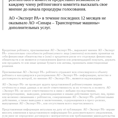
каждому члену рейтингового комитета высказать свое
мнение до начала процедуры голосования.
АО «Эксперт РА» в течение последних 12 месяцев не
оказывало АО «Синара – Транспортные машины»
дополнительных услуг.
Кредитные рейтинги, присваиваемые АО «Эксперт РА», выражают мнение АО «Эксперт
РА» относительно способности рейтингуемого лица (эмитента) исполнять принятые на
себя финансовые обязательства и (или) о кредитном риске его отдельных финансовых
обязательств и не являются установлением фактов или рекомендацией покупать, держать
или продавать те или иные ценные бумаги или активы, принимать инвестиционные
решения.
Присваиваемые АО «Эксперт РА» рейтинги отражают всю относящуюся к объекту
рейтинга и находящуюся в распоряжении АО «Эксперт РА» информацию, качество и
достоверность которой, по мнению АО «Эксперт РА», являются надлежащими.
АО «Эксперт РА» не проводит аудита представленной рейтингуемыми лицами
отчётности и иных данных и не несёт ответственность за их точность и полноту. АО
«Эксперт РА» не несет ответственности в связи с любыми последствиями,
интерпретациями, выводами, рекомендациями и иными действиями третьих лиц, прямо
или косвенно связанными с рейтингом, совершенными АО «Эксперт РА» рейтинговыми
действиями, а также выводами и заключениями, содержащимися в пресс-релизах,
выпущенных АО «Эксперт РА», или отсутствием всего перечисленного.
Представленная информация актуальна на дату её публикации. АО «Эксперт РА» вправе
вносить изменения в представленную информацию без дополнительного уведомления,
если иное не определено договором с контрагентом или требованиями законодательства