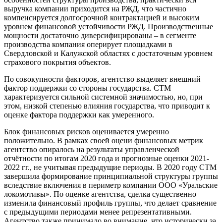
выручка компании приходится на РЖД, что частично
компенсируется долгосрочной контрактацией и высоким
уровнем финансовой устойчивости РЖД. Производственные
мощности достаточно диверсифицированы – в сегменте
производства компания оперирует площадками в
Свердловской и Калужской областях с достаточным уровнем
страхового покрытия объектов.
По совокупности факторов, агентство выделяет внешний
фактор поддержки со стороны государства. СТМ
характеризуется сильной системной значимостью, но, при
этом, низкой степенью влияния государства, что приводит к
оценке фактора поддержки как умеренного.
Блок финансовых рисков оценивается умеренно
положительно. В рамках своей оцени финансовых метрик
агентство опиралось на результаты управленческой
отчётности по итогам 2020 года и прогнозные оценки 2021-
2022 гг., не учитывая предыдущие периоды. В 2020 году СТМ
завершила формирование принципиальной структуры группы
вследствие включения в периметр компании ООО «Уральские
локомотивы». По оценке агентства, сделка существенно
изменила финансовый профиль группы, что делает сравнение
с предыдущими периодами менее репрезентативными.
Агентство также принимало во внимание, что исторически за