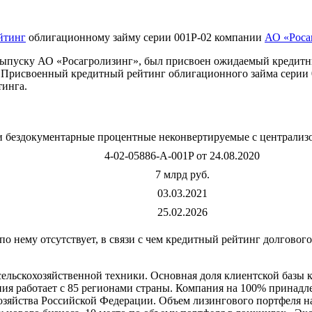
йтинг
облигационному займу серии 001Р-02 компании
АО «Роса
выпуску АО «Росагролизинг», был присвоен ожидаемый кредитн
. Присвоенный кредитный рейтинг облигационного займа серии 
тинга.
и бездокументарные процентные неконвертируемые с централиз
4-02-05886-A-001P от 24.08.2020
7 млрд руб.
03.03.2021
25.02.2026
о нему отсутствует, в связи с чем кредитный рейтинг долговог
сельскохозяйственной техники. Основная доля клиентской базы 
пания работает с 85 регионами страны. Компания на 100% прина
зяйства Российской Федерации. Объем лизингового портфеля на 3