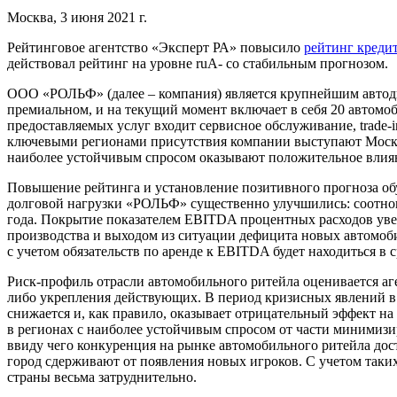
Москва, 3 июня 2021 г.
Рейтинговое агентство «Эксперт РА» повысило
рейтинг креди
действовал рейтинг на уровне ruA- со стабильным прогнозом.
ООО «РОЛЬФ» (далее – компания) является крупнейшим автодил
премиальном, и на текущий момент включает в себя 20 автом
предоставляемых услуг входит сервисное обслуживание, trade-
ключевыми регионами присутствия компании выступают Москва 
наиболее устойчивым спросом оказывают положительное влиян
Повышение рейтинга и установление позитивного прогноза об
долговой нагрузки «РОЛЬФ» существенно улучшились: соотношен
года. Покрытие показателем EBITDA процентных расходов увелич
производства и выходом из ситуации дефицита новых автомоби
с учетом обязательств по аренде к EBITDA будет находиться в 
Риск-профиль отрасли автомобильного ритейла оценивается аг
либо укрепления действующих. В период кризисных явлений в
снижается и, как правило, оказывает отрицательный эффект н
в регионах с наиболее устойчивым спросом от части минимизи
ввиду чего конкуренция на рынке автомобильного ритейла дос
город сдерживают от появления новых игроков. С учетом таки
страны весьма затруднительно.