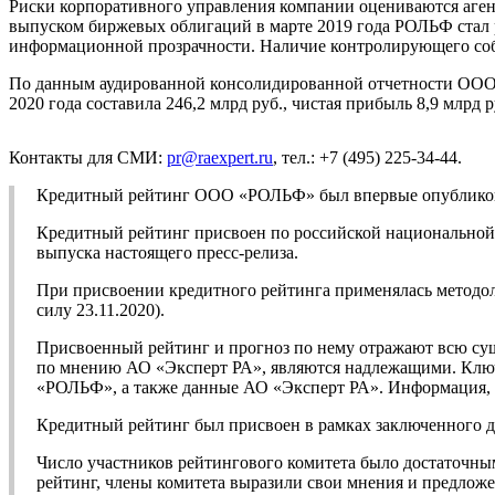
Риски корпоративного управления компании оцениваются аген
выпуском биржевых облигаций в марте 2019 года РОЛЬФ стал 
информационной прозрачности. Наличие контролирующего собс
По данным аудированной консолидированной отчетности ООО «
2020 года составила 246,2 млрд руб., чистая прибыль 8,9 млрд р
Контакты для СМИ:
pr@raexpert.ru
, тел.: +7 (495) 225-34-44.
Кредитный рейтинг ООО «РОЛЬФ» был впервые опубликован
Кредитный рейтинг присвоен по российской национальной ш
выпуска настоящего пресс-релиза.
При присвоении кредитного рейтинга применялась метод
силу 23.11.2020).
Присвоенный рейтинг и прогноз по нему отражают всю су
по мнению АО «Эксперт РА», являются надлежащими. Ключ
«РОЛЬФ», а также данные АО «Эксперт РА». Информация, и
Кредитный рейтинг был присвоен в рамках заключенного 
Число участников рейтингового комитета было достаточны
рейтинг, члены комитета выразили свои мнения и предложе