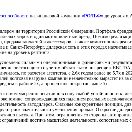
тоспособности
нефинансовой компании
«РОЛЬФ»
до уровня ru
ером на территории Российской Федерации. Портфель брендов к
обильных марок и один мотоциклетный бренд. Помимо реализаци
in, продажа запчастей и аксессуаров, а также комиссионная реа
и Санкт-Петербург, дилерская сеть в этих городах насчитывае
ие на уровень рейтинга.
условлено сильными операционными и финансовыми результатами
ие чистого долга с учетом обязательств по аренде к EBITDA, по
илось, по расчетам агентства, с 2,6х годом ранее до 5,7х в 20
лей долговая нагрузка компании незначительно вырастет из-за
среднем в районе 2x, а процентное покрытие выше 5х.
ентством умеренно негативно в силу слабой устойчивости к вн
 экономике, сопровождающихся падением реальных располагаемы
а деятельность автодилеров. Сильные конкурентные позиции, д
руют риск значительного уменьшения продаж. Открытие дилерск
таточно высокая. При этом, ограничения со стороны автопроиз
х ограничений достичь масштабов деятельности, сопоставимых 