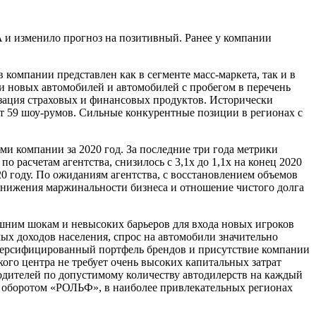
A и изменило прогноз на позитивный. Ранее у компании
омпании представлен как в сегменте масс-маркета, так и в
и новых автомобилей и автомобилей с пробегом в перечень
лизация страховых и финансовых продуктов. Исторически
т 59 шоу-румов. Сильные конкурентные позиции в регионах с
 компании за 2020 год. За последние три года метрики
 расчетам агентства, снизилось с 3,1х до 1,1х на конец 2020
20 году. По ожиданиям агентства, с восстановлением объемов
 снижения маржинальности бизнеса и отношение чистого долга
ешним шокам и невысоких барьеров для входа новых игроков
х доходов населения, спрос на автомобили значительно
иверсифицированный портфель брендов и присутствие компании
ого центра не требует очень высоких капитальных затрат
водителей по допустимому количеству автодилерств на каждый
с оборотом «РОЛЬФ», в наиболее привлекательных регионах