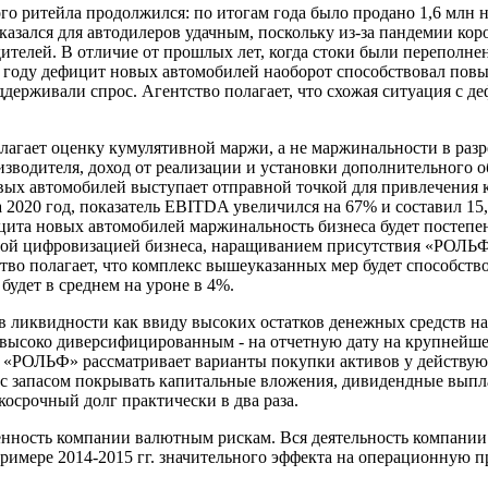
го ритейла продолжился: по итогам года было продано 1,6 млн 
азался для автодилеров удачным, поскольку из-за пандемии кор
дителей. В отличие от прошлых лет, когда стоки были перепол
20 году дефицит новых автомобилей наоборот способствовал повы
держивали спрос. Агентство полагает, что схожая ситуация с д
лагает оценку кумулятивной маржи, а не маржинальности в разре
зводителя, доход от реализации и установки дополнительного об
овых автомобилей выступает отправной точкой для привлечения к
за 2020 год, показатель EBITDA увеличился на 67% и составил 15
ицита новых автомобилей маржинальность бизнеса будет постепен
ной цифровизацией бизнеса, наращиванием присутствия «РОЛЬФ
тво полагает, что комплекс вышеуказанных мер будет способст
удет в среднем на уроне в 4%.
 ликвидности как ввиду высоких остатков денежных средств на 
 высоко диверсифицированным - на отчетную дату на крупнейше
же «РОЛЬФ» рассматривает варианты покупки активов у действу
 с запасом покрывать капитальные вложения, дивидендные выпла
срочный долг практически в два раза.
енность компании валютным рискам. Вся деятельность компании 
римере 2014-2015 гг. значительного эффекта на операционную п