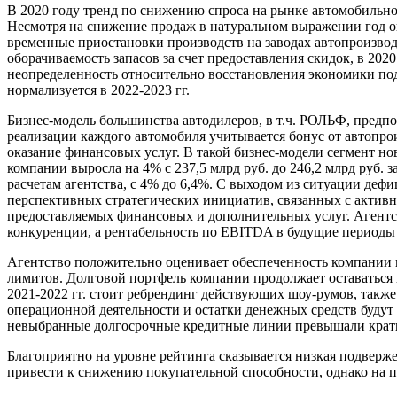
В 2020 году тренд по снижению спроса на рынке автомобильно
Несмотря на снижение продаж в натуральном выражении год ок
временные приостановки производств на заводах автопроизво
оборачиваемость запасов за счет предоставления скидок, в 20
неопределенность относительно восстановления экономики под
нормализуется в 2022-2023 гг.
Бизнес-модель большинства автодилеров, в т.ч. РОЛЬФ, предпо
реализации каждого автомобиля учитывается бонус от автопрои
оказание финансовых услуг. В такой бизнес-модели сегмент н
компании выросла на 4% с 237,5 млрд руб. до 246,2 млрд руб. 
расчетам агентства, с 4% до 6,4%. С выходом из ситуации деф
перспективных стратегических инициатив, связанных с актив
предоставляемых финансовых и дополнительных услуг. Агентс
конкуренции, а рентабельность по EBITDA в будущие периоды б
Агентство положительно оценивает обеспеченность компании в
лимитов. Долговой портфель компании продолжает оставаться
2021-2022 гг. стоит ребрендинг действующих шоу-румов, так
операционной деятельности и остатки денежных средств будут
невыбранные долгосрочные кредитные линии превышали кратко
Благоприятно на уровне рейтинга сказывается низкая подверж
привести к снижению покупательной способности, однако на п