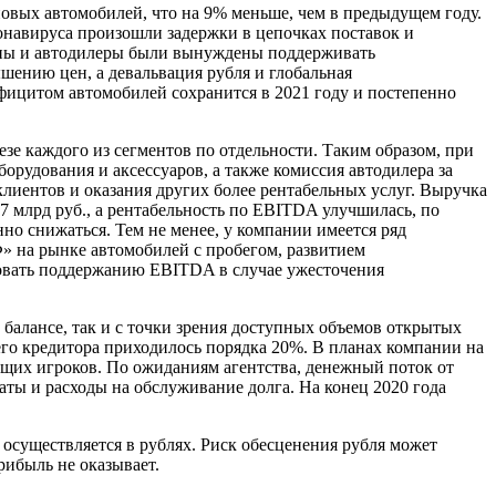
новых автомобилей, что на 9% меньше, чем в предыдущем году.
онавируса произошли задержки в цепочках поставок и
нены и автодилеры были вынуждены поддерживать
шению цен, а девальвация рубля и глобальная
ефицитом автомобилей сохранится в 2021 году и постепенно
зе каждого из сегментов по отдельности. Таким образом, при
орудования и аксессуаров, а также комиссия автодилера за
лиентов и оказания других более рентабельных услуг. Выручка
,7 млрд руб., а рентабельность по EBITDA улучшилась, по
но снижаться. Тем не менее, у компании имеется ряд
» на рынке автомобилей с пробегом, развитием
вовать поддержанию EBITDA в случае ужесточения
балансе, так и с точки зрения доступных объемов открытых
го кредитора приходилось порядка 20%. В планах компании на
ющих игроков. По ожиданиям агентства, денежный поток от
ты и расходы на обслуживание долга. На конец 2020 года
осуществляется в рублях. Риск обесценения рубля может
рибыль не оказывает.