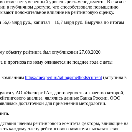
во отмечает умеренный уровень риск-менеджмента. В связи с
нии в публичном доступе, что способствовало повышению
зывают положительное влияние на рейтинговую оценку.
6 млрд руб., капитал – 16,7 млрд руб. Выручка по итогам
 объекту рейтинга был опубликован 27.08.2020.
и прогноза по нему ожидается не позднее года с даты
м компаниям
https://raexpert.ru/ratings/methods/current
(вступила в
ся у АО «Эксперт РА», достоверность и качество которой,
йтингового анализа, являлись данные Банка России, ООО
являлась достаточной для применения методологии.
нга.
едставил членам рейтингового комитета факторы, влияющие на
сть каждому члену рейтингового комитета высказать свое