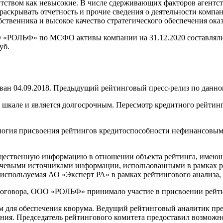
тством как невысокие. В числе сдерживающих факторов агентст
раскрывать отчетность и прочие сведения о деятельности компа
твенника и высокое качество стратегического обеспечения ока
РОЛЬФ» по МСФО активы компании на 31.12.2020 составляли 56,
уб.
 04.09.2018. Предыдущий рейтинговый пресс-релиз по данному
кале и является долгосрочным. Пересмотр кредитного рейтинга 
ология присвоения рейтингов кредитоспособности нефинансовы
щественную информацию в отношении объекта рейтинга, имеющую
евыми источниками информации, использованными в рамках ре
спользуемая АО «Эксперт РА» в рамках рейтингового анализа, 
договора, ООО «РОЛЬФ» принимало участие в присвоении рейти
м для обеспечения кворума. Ведущий рейтинговый аналитик пр
ния. Председатель рейтингового комитета предоставил возможно