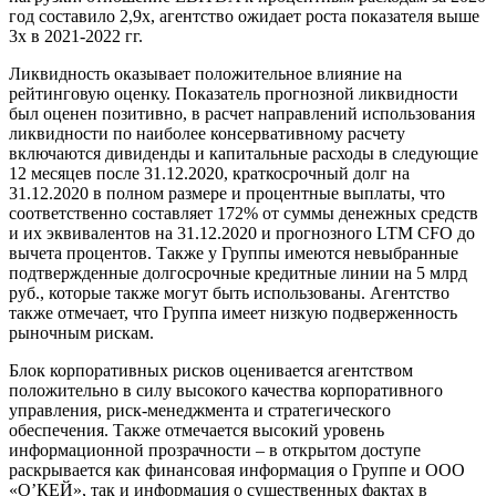
год составило 2,9х, агентство ожидает роста показателя выше
3х в 2021-2022 гг.
Ликвидность оказывает положительное влияние на
рейтинговую оценку. Показатель прогнозной ликвидности
был оценен позитивно, в расчет направлений использования
ликвидности по наиболее консервативному расчету
включаются дивиденды и капитальные расходы в следующие
12 месяцев после 31.12.2020, краткосрочный долг на
31.12.2020 в полном размере и процентные выплаты, что
соответственно составляет 172% от суммы денежных средств
и их эквивалентов на 31.12.2020 и прогнозного LTM CFO до
вычета процентов. Также у Группы имеются невыбранные
подтвержденные долгосрочные кредитные линии на 5 млрд
руб., которые также могут быть использованы. Агентство
также отмечает, что Группа имеет низкую подверженность
рыночным рискам.
Блок корпоративных рисков оценивается агентством
положительно в силу высокого качества корпоративного
управления, риск-менеджмента и стратегического
обеспечения. Также отмечается высокий уровень
информационной прозрачности – в открытом доступе
раскрывается как финансовая информация о Группе и ООО
«О’КЕЙ», так и информация о существенных фактах в