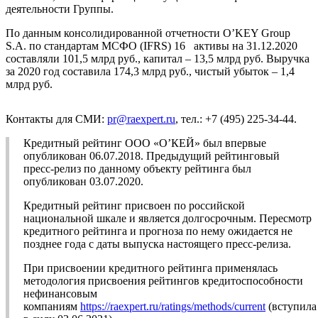
деятельности Группы.
По данным консолидированной отчетности O’KEY Group
S.A. по стандартам МСФО (IFRS) 16 активы на 31.12.2020
составляли 101,5 млрд руб., капитал – 13,5 млрд руб. Выручка
за 2020 год составила 174,3 млрд руб., чистый убыток – 1,4
млрд руб.
Контакты для СМИ:
pr@raexpert.ru
, тел.: +7 (495) 225-34-44.
Кредитный рейтинг ООО «О’КЕЙ» был впервые
опубликован 06.07.2018. Предыдущий рейтинговый
пресс-релиз по данному объекту рейтинга был
опубликован 03.07.2020.
Кредитный рейтинг присвоен по российской
национальной шкале и является долгосрочным. Пересмотр
кредитного рейтинга и прогноза по нему ожидается не
позднее года с даты выпуска настоящего пресс-релиза.
При присвоении кредитного рейтинга применялась
методология присвоения рейтингов кредитоспособности
нефинансовым
компаниям
https://raexpert.ru/ratings/methods/current
(вступила