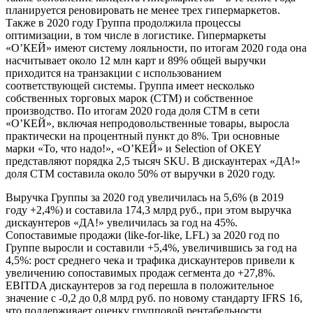
планируется реновировать не менее трех гипермаркетов.
Также в 2020 году Группа продолжила процессы
оптимизации, в том числе в логистике. Гипермаркеты
«О’КЕЙ» имеют систему лояльности, по итогам 2020 года она
насчитывает около 12 млн карт и 89% общей выручки
приходится на транзакции с использованием
соответствующей системы. Группа имеет несколько
собственных торговых марок (СТМ) и собственное
производство. По итогам 2020 года доля СТМ в сети
«О’КЕЙ», включая непродовольственные товары, выросла
практически на процентный пункт до 8%. Три основные
марки «То, что надо!», «О’КЕЙ» и Selection of OKEY
представляют порядка 2,5 тысяч SKU. В дискаунтерах «ДА!»
доля СТМ составила около 50% от выручки в 2020 году.
Выручка Группы за 2020 год увеличилась на 5,6% (в 2019
году +2,4%) и составила 174,3 млрд руб., при этом выручка
дискаунтеров «ДА!» увеличилась за год на 45%.
Сопоставимые продажи (like-for-like, LFL) за 2020 год по
Группе выросли и составили +5,4%, увеличившись за год на
4,5%: рост среднего чека и трафика дискаунтеров привели к
увеличению сопоставимых продаж сегмента до +27,8%.
EBITDA дискаунтеров за год перешла в положительное
значение с -0,2 до 0,8 млрд руб. по новому стандарту IFRS 16,
что поддерживает оценку групповой рентабельности.