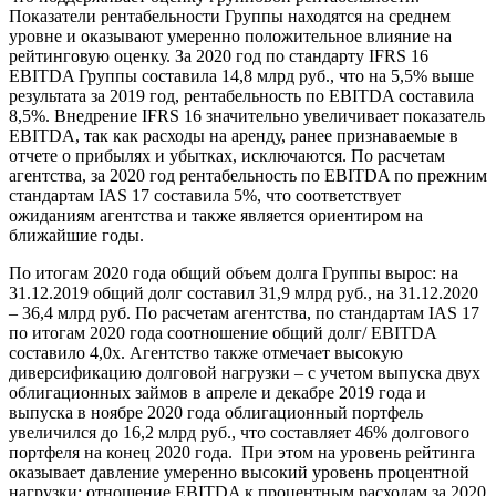
Показатели рентабельности Группы находятся на среднем
уровне и оказывают умеренно положительное влияние на
рейтинговую оценку. За 2020 год по стандарту IFRS 16
EBITDA Группы составила 14,8 млрд руб., что на 5,5% выше
результата за 2019 год, рентабельность по EBITDA составила
8,5%. Внедрение IFRS 16 значительно увеличивает показатель
EBITDA, так как расходы на аренду, ранее признаваемые в
отчете о прибылях и убытках, исключаются. По расчетам
агентства, за 2020 год рентабельность по EBITDA по прежним
стандартам IAS 17 составила 5%, что соответствует
ожиданиям агентства и также является ориентиром на
ближайшие годы.
По итогам 2020 года общий объем долга Группы вырос: на
31.12.2019 общий долг составил 31,9 млрд руб., на 31.12.2020
– 36,4 млрд руб. По расчетам агентства, по стандартам IAS 17
по итогам 2020 года соотношение общий долг/ EBITDA
составило 4,0х. Агентство также отмечает высокую
диверсификацию долговой нагрузки – с учетом выпуска двух
облигационных займов в апреле и декабре 2019 года и
выпуска в ноябре 2020 года облигационный портфель
увеличился до 16,2 млрд руб., что составляет 46% долгового
портфеля на конец 2020 года. При этом на уровень рейтинга
оказывает давление умеренно высокий уровень процентной
нагрузки: отношение EBITDA к процентным расходам за 2020