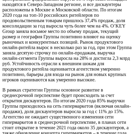
находятся в Северо-Западном регионе, и все дискаунтеры
расположены в Москве и Московской области. По итогам
2020 года на топ-10 российских ритейлеров по
продовольственным товарам пришлось 37,4% продаж, доля
консолидации за год выросла чуть более чем на 4%. O’KEY
Group заняла восьмое место по объему продаж, текущий
размер и география Группы позитивно влияют на оценку
рыночных и конкурентных позиций. Рынок продуктового
онлайн-ритейла вырос в несколько раз за год, при этом Группа
заняла десятую строчку по онлайн-продажам, выручка
онлайн-сегмента Группы выросла на 28% и достигла 2,3 млрд
руб. Устойчивость отрасли к внешним шокам для
продуктового ритейла оценивается агентством умеренно
позитивно, барьеры для входа на рынок для новых крупных
игроков оцениваются как умеренно высокие.
В рамках стратегии Группы основное развитие в
среднесрочной перспективе будет происходить за счет
открытия дискаунтеров. По итогам 2020 года 85% выручки
Группы приходилось на сеть гипермаркетов (включая онлайн-
продажи), доля дискаунтеров выросла за год с 11% до 15%.
Агентство не ожидает существенного изменения сети
гипермаркетов в среднесрочной перспективе, в планах сети
стоит открытие в течение 2021 года около 35 дискаунтеров, а
также обновление концепта гипермаркетов – в течение года