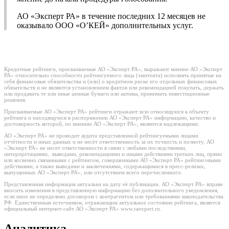
АО «Эксперт РА» в течение последних 12 месяцев не
оказывало ООО «О’КЕЙ» дополнительных услуг.
Кредитные рейтинги, присваиваемые АО «Эксперт РА», выражают мнение АО «Эксперт
РА» относительно способности рейтингуемого лица (эмитента) исполнять принятые на
себя финансовые обязательства и (или) о кредитном риске его отдельных финансовых
обязательств и не являются установлением фактов или рекомендацией покупать, держать
или продавать те или иные ценные бумаги или активы, принимать инвестиционные
решения.
Присваиваемые АО «Эксперт РА» рейтинги отражают всю относящуюся к объекту
рейтинга и находящуюся в распоряжении АО «Эксперт РА» информацию, качество и
достоверность которой, по мнению АО «Эксперт РА», являются надлежащими.
АО «Эксперт РА» не проводит аудита представленной рейтингуемыми лицами
отчётности и иных данных и не несёт ответственность за их точность и полноту. АО
«Эксперт РА» не несет ответственности в связи с любыми последствиями,
интерпретациями, выводами, рекомендациями и иными действиями третьих лиц, прямо
или косвенно связанными с рейтингом, совершенными АО «Эксперт РА» рейтинговыми
действиями, а также выводами и заключениями, содержащимися в пресс-релизах,
выпущенных АО «Эксперт РА», или отсутствием всего перечисленного.
Представленная информация актуальна на дату её публикации. АО «Эксперт РА» вправе
вносить изменения в представленную информацию без дополнительного уведомления,
если иное не определено договором с контрагентом или требованиями законодательства
РФ. Единственным источником, отражающим актуальное состояние рейтинга, является
официальный интернет-сайт АО «Эксперт РА» www.raexpert.ru.
Аналитика