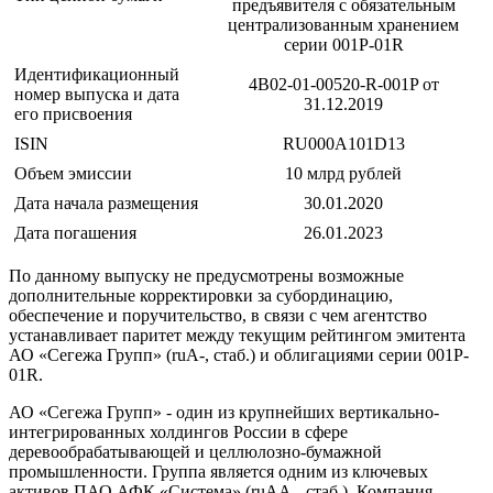
предъявителя с обязательным
централизованным хранением
серии 001P-01R
Идентификационный
4B02-01-00520-R-001P от
номер выпуска и дата
31.12.2019
его присвоения
ISIN
RU000A101D13
Объем эмиссии
10 млрд рублей
Дата начала размещения
30.01.2020
Дата погашения
26.01.2023
По данному выпуску не предусмотрены возможные
дополнительные корректировки за субординацию,
обеспечение и поручительство, в связи с чем агентство
устанавливает паритет между текущим рейтингом эмитента
АО «Сегежа Групп» (ruA-, стаб.) и облигациями серии 001P-
01R.
АО «Сегежа Групп» - один из крупнейших вертикально-
интегрированных холдингов России в сфере
деревообрабатывающей и целлюлозно-бумажной
промышленности. Группа является одним из ключевых
активов ПАО АФК «Система» (ruAА-, стаб.). Компания