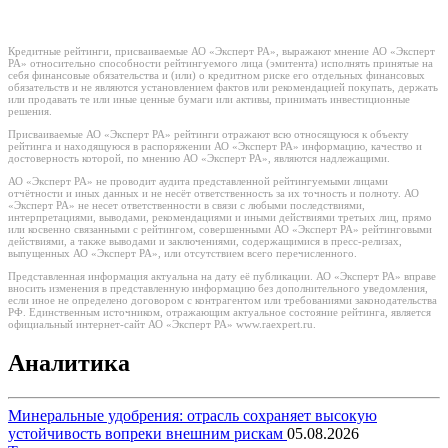
Кредитные рейтинги, присваиваемые АО «Эксперт РА», выражают мнение АО «Эксперт
РА» относительно способности рейтингуемого лица (эмитента) исполнять принятые на
себя финансовые обязательства и (или) о кредитном риске его отдельных финансовых
обязательств и не являются установлением фактов или рекомендацией покупать, держать
или продавать те или иные ценные бумаги или активы, принимать инвестиционные
решения.
Присваиваемые АО «Эксперт РА» рейтинги отражают всю относящуюся к объекту
рейтинга и находящуюся в распоряжении АО «Эксперт РА» информацию, качество и
достоверность которой, по мнению АО «Эксперт РА», являются надлежащими.
АО «Эксперт РА» не проводит аудита представленной рейтингуемыми лицами
отчётности и иных данных и не несёт ответственность за их точность и полноту. АО
«Эксперт РА» не несет ответственности в связи с любыми последствиями,
интерпретациями, выводами, рекомендациями и иными действиями третьих лиц, прямо
или косвенно связанными с рейтингом, совершенными АО «Эксперт РА» рейтинговыми
действиями, а также выводами и заключениями, содержащимися в пресс-релизах,
выпущенных АО «Эксперт РА», или отсутствием всего перечисленного.
Представленная информация актуальна на дату её публикации. АО «Эксперт РА» вправе
вносить изменения в представленную информацию без дополнительного уведомления,
если иное не определено договором с контрагентом или требованиями законодательства
РФ. Единственным источником, отражающим актуальное состояние рейтинга, является
официальный интернет-сайт АО «Эксперт РА» www.raexpert.ru.
Аналитика
Минеральные удобрения: отрасль сохраняет высокую
устойчивость вопреки внешним рискам
05.08.2026