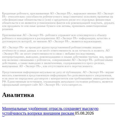
Кредитные рейтинги, присваиваемые АО «Эксперт РА», выражают мнение АО «Эксперт
РА» относительно способности рейтингуемого лица (эмитента) исполнять принятые на
себя финансовые обязательства и (или) о кредитном риске его отдельных финансовых
обязательств и не являются установлением фактов или рекомендацией покупать, держать
или продавать те или иные ценные бумаги или активы, принимать инвестиционные
решения.
Присваиваемые АО «Эксперт РА» рейтинги отражают всю относящуюся к объекту
рейтинга и находящуюся в распоряжении АО «Эксперт РА» информацию, качество и
достоверность которой, по мнению АО «Эксперт РА», являются надлежащими.
АО «Эксперт РА» не проводит аудита представленной рейтингуемыми лицами
отчётности и иных данных и не несёт ответственность за их точность и полноту. АО
«Эксперт РА» не несет ответственности в связи с любыми последствиями,
интерпретациями, выводами, рекомендациями и иными действиями третьих лиц, прямо
или косвенно связанными с рейтингом, совершенными АО «Эксперт РА» рейтинговыми
действиями, а также выводами и заключениями, содержащимися в пресс-релизах,
выпущенных АО «Эксперт РА», или отсутствием всего перечисленного.
Представленная информация актуальна на дату её публикации. АО «Эксперт РА» вправе
вносить изменения в представленную информацию без дополнительного уведомления,
если иное не определено договором с контрагентом или требованиями законодательства
РФ. Единственным источником, отражающим актуальное состояние рейтинга, является
официальный интернет-сайт АО «Эксперт РА» www.raexpert.ru.
Аналитика
Минеральные удобрения: отрасль сохраняет высокую
устойчивость вопреки внешним рискам
05.08.2026