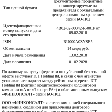
документарные процентные
неконвертируемые на
Тип ценной бумаги
предъявителя с обязательным
централизованным хранением
серии БО-П02
Идентификационный
4B02-02-00342-R-001P от
номер выпуска и дата
09.02.2018
его присвоения
ISIN
RU000A0ZYSE5
Объем эмиссии
14 млрд руб.
Дата начала размещения
13.02.2018
Дата погашения
01.02.2028
По данному выпуску оферентом по публичной безотзывной
оферте выступает ICT Holding ltd, в связи с чем агентство
устанавливает паритет между рейтингом оферента ICT
Holding ltd (рейтинг кредитоспособности холдинговой
компании ruA от «Эксперт РА») и облигационным выпуском
«ФИНКОНСАЛТ» серии БО-П02.
ООО «ФИНКОНСАЛТ» является компанией специального
назначения, созданной для привлечения долгового
финансирования на публичном рынке в интересах ICT