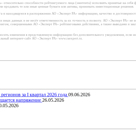
 относительно способности рейтингуемого лица (эмитента) исполнять принятые на себя фи
или продавать те или иные ценные бумаги или активы, принимать инвестиционные решения.
а и находящуюся в распоряжении АО «Эксперт РА» информацию, качество и достоверност
иных данных и не несёт ответственность за их точность и полноту. АО «Эксперт РА» не н
тингом, совершенными АО «Эксперт РА» рейтинговыми действиями, а также выводами и за
носить изменения в представленную информацию без дополнительного уведомления, если ин
льный интернет-сайт АО «Эксперт РА» www.raexpert.ru.
егионов за I квартал 2026 года
09.06.2026
щущается напряжение
26.05.2026
0.05.2026