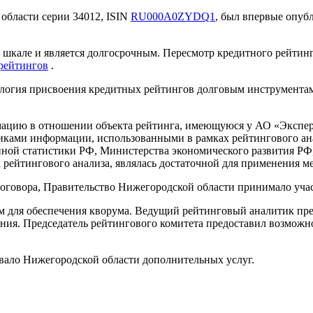
области серии 34012, ISIN
RU000A0ZYDQ1
, был впервые опуб
кале и является долгосрочным. Пересмотр кредитного рейтинга 
рейтингов
.
ология присвоения кредитных рейтингов долговым инструмент
цию в отношении объекта рейтинга, имеющуюся у АО «Эксперт 
ками информации, использованными в рамках рейтингового ана
нной статистики РФ, Министерства экономического развития РФ
рейтингового анализа, являлась достаточной для применения м
оговора, Правительство Нижегородской области принимало учас
м для обеспечения кворума. Ведущий рейтинговый аналитик пр
ния. Председатель рейтингового комитета предоставил возможно
ывало Нижегородской области дополнительных услуг.