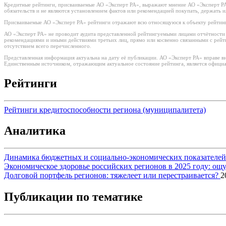
Кредитные рейтинги, присваиваемые АО «Эксперт РА», выражают мнение АО «Эксперт РА»
обязательств и не являются установлением фактов или рекомендацией покупать, держать 
Присваиваемые АО «Эксперт РА» рейтинги отражают всю относящуюся к объекту рейтинг
АО «Эксперт РА» не проводит аудита представленной рейтингуемыми лицами отчётности и 
рекомендациями и иными действиями третьих лиц, прямо или косвенно связанными с рей
отсутствием всего перечисленного.
Представленная информация актуальна на дату её публикации. АО «Эксперт РА» вправе в
Единственным источником, отражающим актуальное состояние рейтинга, является официа
Рейтинги
Рейтинги кредитоспособности региона (муниципалитета)
Аналитика
Динамика бюджетных и социально-экономических показателей р
Экономическое здоровье российских регионов в 2025 году: о
Долговой портфель регионов: тяжелеет или перестраивается?
2
Публикации по тематике