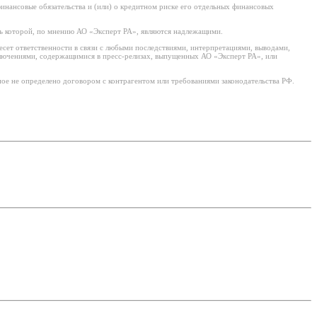
нансовые обязательства и (или) о кредитном риске его отдельных финансовых
ь которой, по мнению АО «Эксперт РА», являются надлежащими.
есет ответственности в связи с любыми последствиями, интерпретациями, выводами,
ключениями, содержащимися в пресс-релизах, выпущенных АО «Эксперт РА», или
ое не определено договором с контрагентом или требованиями законодательства РФ.