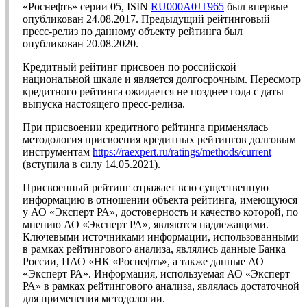
«Роснефть» серии 05, ISIN
RU000A0JT965
был впервые
опубликован 24.08.2017. Предыдущий рейтинговый
пресс-релиз по данному объекту рейтинга был
опубликован 20.08.2020.
Кредитный рейтинг присвоен по российской
национальной шкале и является долгосрочным. Пересмотр
кредитного рейтинга ожидается не позднее года с даты
выпуска настоящего пресс-релиза.
При присвоении кредитного рейтинга применялась
методология присвоения кредитных рейтингов долговым
инструментам
https://raexpert.ru/ratings/methods/current
(вступила в силу 14.05.2021).
Присвоенный рейтинг отражает всю существенную
информацию в отношении объекта рейтинга, имеющуюся
у АО «Эксперт РА», достоверность и качество которой, по
мнению АО «Эксперт РА», являются надлежащими.
Ключевыми источниками информации, использованными
в рамках рейтингового анализа, являлись данные Банка
России, ПАО «НК «Роснефть», а также данные АО
«Эксперт РА». Информация, используемая АО «Эксперт
РА» в рамках рейтингового анализа, являлась достаточной
для применения методологии.