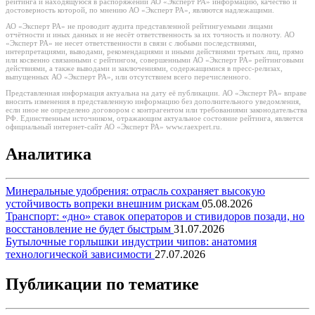
рейтинга и находящуюся в распоряжении АО «Эксперт РА» информацию, качество и
достоверность которой, по мнению АО «Эксперт РА», являются надлежащими.
АО «Эксперт РА» не проводит аудита представленной рейтингуемыми лицами
отчётности и иных данных и не несёт ответственность за их точность и полноту. АО
«Эксперт РА» не несет ответственности в связи с любыми последствиями,
интерпретациями, выводами, рекомендациями и иными действиями третьих лиц, прямо
или косвенно связанными с рейтингом, совершенными АО «Эксперт РА» рейтинговыми
действиями, а также выводами и заключениями, содержащимися в пресс-релизах,
выпущенных АО «Эксперт РА», или отсутствием всего перечисленного.
Представленная информация актуальна на дату её публикации. АО «Эксперт РА» вправе
вносить изменения в представленную информацию без дополнительного уведомления,
если иное не определено договором с контрагентом или требованиями законодательства
РФ. Единственным источником, отражающим актуальное состояние рейтинга, является
официальный интернет-сайт АО «Эксперт РА» www.raexpert.ru.
Аналитика
Минеральные удобрения: отрасль сохраняет высокую
устойчивость вопреки внешним рискам
05.08.2026
Транспорт: «дно» ставок операторов и стивидоров позади, но
восстановление не будет быстрым
31.07.2026
Бутылочные горлышки индустрии чипов: анатомия
технологической зависимости
27.07.2026
Публикации по тематике