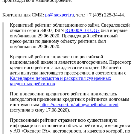
производство и машиностроение.
Контакты для СМИ:
pr@raexpert.ru
, тел.: +7 (495) 225-34-44.
Кредитный рейтинг облигационного займа Свердловской
области серии 34007, ISIN
RU000A101UG7
был впервые
опубликован 29.06.2020. Предыдущий рейтинговый
пресс-релиз по данному объекту рейтинга был
опубликован 29.06.2020.
Кредитный рейтинг присвоен по российской
национальной шкале и является долгосрочным. Пересмотр
кредитного рейтинга ожидается не позднее 182 дней с
даты выпуска настоящего пресс-релиза в соответствии с
Календарем пересмотра и раскрытия суверенных
кредитных рейтингов
.
При присвоении кредитного рейтинга применялась
методология присвоения кредитных рейтингов долговым
инструментам
https://raexpert.ru/ratings/methods/current
(вступила в силу 17.08.2020).
Присвоенный рейтинг отражает всю существенную
информацию в отношении объекта рейтинга, имеющуюся
у АО «Эксперт РА», достоверность и качество которой, по