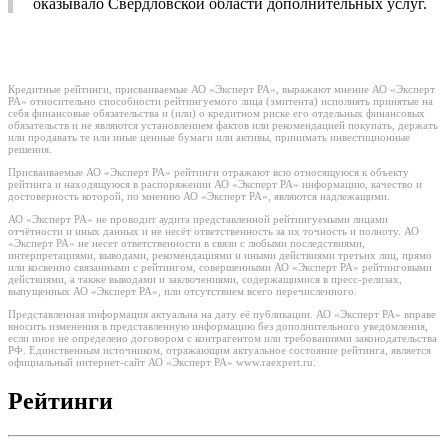
оказывало Свердловской области дополнительных услуг.
Кредитные рейтинги, присваиваемые АО «Эксперт РА», выражают мнение АО «Эксперт
РА» относительно способности рейтингуемого лица (эмитента) исполнять принятые на
себя финансовые обязательства и (или) о кредитном риске его отдельных финансовых
обязательств и не являются установлением фактов или рекомендацией покупать, держать
или продавать те или иные ценные бумаги или активы, принимать инвестиционные
решения.
Присваиваемые АО «Эксперт РА» рейтинги отражают всю относящуюся к объекту
рейтинга и находящуюся в распоряжении АО «Эксперт РА» информацию, качество и
достоверность которой, по мнению АО «Эксперт РА», являются надлежащими.
АО «Эксперт РА» не проводит аудита представленной рейтингуемыми лицами
отчётности и иных данных и не несёт ответственность за их точность и полноту. АО
«Эксперт РА» не несет ответственности в связи с любыми последствиями,
интерпретациями, выводами, рекомендациями и иными действиями третьих лиц, прямо
или косвенно связанными с рейтингом, совершенными АО «Эксперт РА» рейтинговыми
действиями, а также выводами и заключениями, содержащимися в пресс-релизах,
выпущенных АО «Эксперт РА», или отсутствием всего перечисленного.
Представленная информация актуальна на дату её публикации. АО «Эксперт РА» вправе
вносить изменения в представленную информацию без дополнительного уведомления,
если иное не определено договором с контрагентом или требованиями законодательства
РФ. Единственным источником, отражающим актуальное состояние рейтинга, является
официальный интернет-сайт АО «Эксперт РА» www.raexpert.ru.
Рейтинги