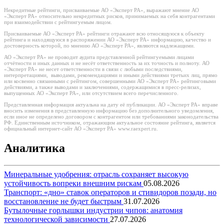
Некредитные рейтинги, присваиваемые АО «Эксперт РА», выражают мнение АО
«Эксперт РА» относительно некредитных рисков, принимаемых на себя контрагентами
при взаимодействии с рейтингуемым лицом.
Присваиваемые АО «Эксперт РА» рейтинги отражают всю относящуюся к объекту
рейтинга и находящуюся в распоряжении АО «Эксперт РА» информацию, качество и
достоверность которой, по мнению АО «Эксперт РА», являются надлежащими.
АО «Эксперт РА» не проводит аудита представленной рейтингуемыми лицами
отчётности и иных данных и не несёт ответственность за их точность и полноту. АО
«Эксперт РА» не несет ответственности в связи с любыми последствиями,
интерпретациями, выводами, рекомендациями и иными действиями третьих лиц, прямо
или косвенно связанными с рейтингом, совершенными АО «Эксперт РА» рейтинговыми
действиями, а также выводами и заключениями, содержащимися в пресс-релизах,
выпущенных АО «Эксперт РА», или отсутствием всего перечисленного.
Представленная информация актуальна на дату её публикации. АО «Эксперт РА» вправе
вносить изменения в представленную информацию без дополнительного уведомления,
если иное не определено договором с контрагентом или требованиями законодательства
РФ. Единственным источником, отражающим актуальное состояние рейтинга, является
официальный интернет-сайт АО «Эксперт РА» www.raexpert.ru.
Аналитика
Минеральные удобрения: отрасль сохраняет высокую
устойчивость вопреки внешним рискам
05.08.2026
Транспорт: «дно» ставок операторов и стивидоров позади, но
восстановление не будет быстрым
31.07.2026
Бутылочные горлышки индустрии чипов: анатомия
технологической зависимости
27.07.2026