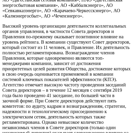
энергосбытовая компания», АО «Каббалкэнерго», АО
«Севкавказэнерго», АО «Карачаево-Черкесскэнерго», АО
«Калмэнергосбыт», АО «Чеченэнерго».
Высокий уровень организации деятельности коллегиальных
органов управления, в частности Совета директоров и
Правления по-прежнему оказывает позитивное влияние на
уровень рейтинга. В компании существуют Совет директоров,
который состоит из 11 человек, и Правление. Их деятельность
полностью регламентирована. Вознаграждение членов
Правления, которые одновременно являются топ-
менеджерами компании, зависит от достижения
приоритетных целей развития Общества, достижение которых
в свою очередь оценивается применяемой в компании
системой ключевых показателей эффективности (КПЭ).
Агентство отмечает высокую частоту проведения заседаний
Совета директоров – в течение 12 месяцев с сентября 2019
года было проведено 41 заседание, по большей части в
заочной форме. При Совете директоров действуют пять
комитетов: по аудиту, кадрам и вознаграждениям, стратегии,
надежности и технологическому присоединению к
электрическим сетям, деятельность которых также
регламентирована. Однако невысокое количество
независимых членов в Совете директоров (только один
независимый директор) оказывает сдерживающее влияние на