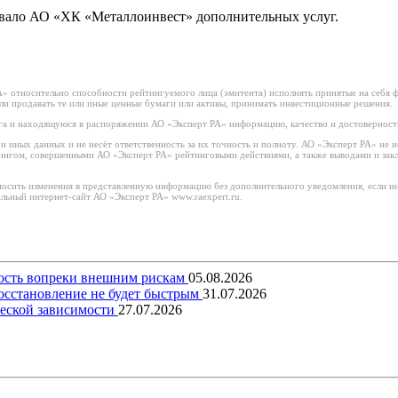
ывало АО «ХК «Металлоинвест» дополнительных услуг.
 относительно способности рейтингуемого лица (эмитента) исполнять принятые на себя фи
или продавать те или иные ценные бумаги или активы, принимать инвестиционные решения.
а и находящуюся в распоряжении АО «Эксперт РА» информацию, качество и достоверност
иных данных и не несёт ответственность за их точность и полноту. АО «Эксперт РА» не н
тингом, совершенными АО «Эксперт РА» рейтинговыми действиями, а также выводами и за
носить изменения в представленную информацию без дополнительного уведомления, если ин
льный интернет-сайт АО «Эксперт РА» www.raexpert.ru.
вость вопреки внешним рискам
05.08.2026
восстановление не будет быстрым
31.07.2026
еской зависимости
27.07.2026