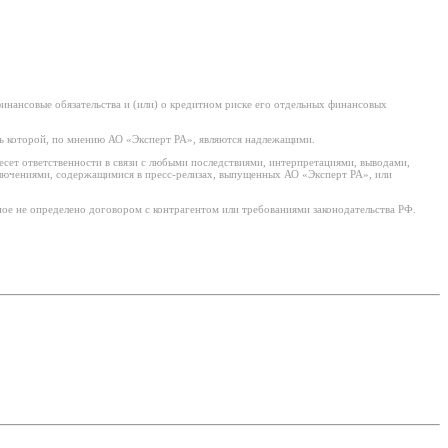
нансовые обязательства и (или) о кредитном риске его отдельных финансовых
ь которой, по мнению АО «Эксперт РА», являются надлежащими.
есет ответственности в связи с любыми последствиями, интерпретациями, выводами,
ключениями, содержащимися в пресс-релизах, выпущенных АО «Эксперт РА», или
ое не определено договором с контрагентом или требованиями законодательства РФ.