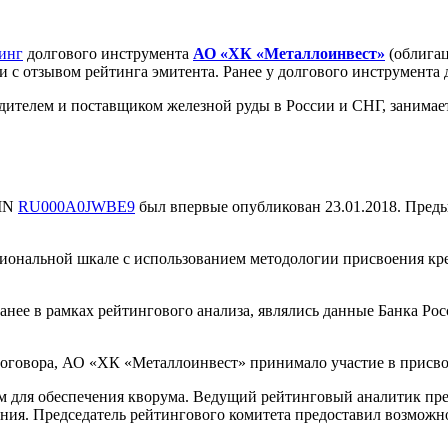
инг
долгового инструмента
АО «ХК «Металлоинвест»
(облигац
и с отзывом рейтинга эмитента. Ранее у долгового инструмента
м и поставщиком железной руды в России и СНГ, занимает вт
SIN
RU000A0JWBE9
был впервые опубликован 23.01.2018. Пред
циональной шкале с использованием методологии присвоения к
ее в рамках рейтингового анализа, являлись данные Банка Ро
договора, АО «ХК «Металлоинвест» принимало участие в присво
м для обеспечения кворума. Ведущий рейтинговый аналитик пр
ния. Председатель рейтингового комитета предоставил возможно