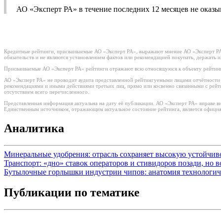
АО «Эксперт РА» в течение последних 12 месяцев не оказ
Кредитные рейтинги, присваиваемые АО «Эксперт РА», выражают мнение АО «Эксперт РА»
обязательств и не являются установлением фактов или рекомендацией покупать, держать 
Присваиваемые АО «Эксперт РА» рейтинги отражают всю относящуюся к объекту рейтинг
АО «Эксперт РА» не проводит аудита представленной рейтингуемыми лицами отчётности и 
рекомендациями и иными действиями третьих лиц, прямо или косвенно связанными с рей
отсутствием всего перечисленного.
Представленная информация актуальна на дату её публикации. АО «Эксперт РА» вправе в
Единственным источником, отражающим актуальное состояние рейтинга, является официа
Аналитика
Минеральные удобрения: отрасль сохраняет высокую устойчи
Транспорт: «дно» ставок операторов и стивидоров позади, но 
Бутылочные горлышки индустрии чипов: анатомия технологич
Публикации по тематике