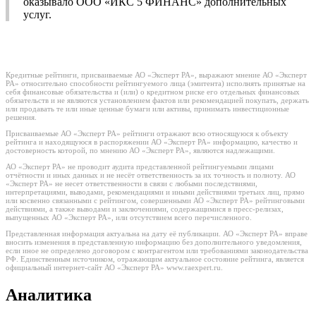
оказывало ООО «ИКС 5 ФИНАНС» дополнительных
услуг.
Кредитные рейтинги, присваиваемые АО «Эксперт РА», выражают мнение АО «Эксперт
РА» относительно способности рейтингуемого лица (эмитента) исполнять принятые на
себя финансовые обязательства и (или) о кредитном риске его отдельных финансовых
обязательств и не являются установлением фактов или рекомендацией покупать, держать
или продавать те или иные ценные бумаги или активы, принимать инвестиционные
решения.
Присваиваемые АО «Эксперт РА» рейтинги отражают всю относящуюся к объекту
рейтинга и находящуюся в распоряжении АО «Эксперт РА» информацию, качество и
достоверность которой, по мнению АО «Эксперт РА», являются надлежащими.
АО «Эксперт РА» не проводит аудита представленной рейтингуемыми лицами
отчётности и иных данных и не несёт ответственность за их точность и полноту. АО
«Эксперт РА» не несет ответственности в связи с любыми последствиями,
интерпретациями, выводами, рекомендациями и иными действиями третьих лиц, прямо
или косвенно связанными с рейтингом, совершенными АО «Эксперт РА» рейтинговыми
действиями, а также выводами и заключениями, содержащимися в пресс-релизах,
выпущенных АО «Эксперт РА», или отсутствием всего перечисленного.
Представленная информация актуальна на дату её публикации. АО «Эксперт РА» вправе
вносить изменения в представленную информацию без дополнительного уведомления,
если иное не определено договором с контрагентом или требованиями законодательства
РФ. Единственным источником, отражающим актуальное состояние рейтинга, является
официальный интернет-сайт АО «Эксперт РА» www.raexpert.ru.
Аналитика