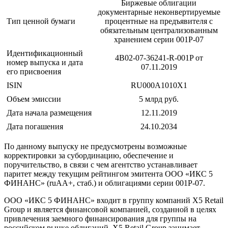
Биржевые облигации
документарные неконвертируемые
Тип ценной бумаги
процентные на предъявителя с
обязательным централизованным
хранением серии 001P-07
Идентификационный
4B02-07-36241-R-001P от
номер выпуска и дата
07.11.2019
его присвоения
ISIN
RU000A1010X1
Объем эмиссии
5 млрд руб.
Дата начала размещения
12.11.2019
Дата погашения
24.10.2034
По данному выпуску не предусмотрены возможные
корректировки за субординацию, обеспечение и
поручительство, в связи с чем агентство устанавливает
паритет между текущим рейтингом эмитента ООО «ИКС 5
ФИНАНС» (ruAA+, стаб.) и облигациями серии 001Р-07.
ООО «ИКС 5 ФИНАНС» входит в группу компаний X5 Retail
Group и является финансовой компанией, созданной в целях
привлечения заемного финансирования для группы на
российском рынке облигаций. X5 Retail Group занимает