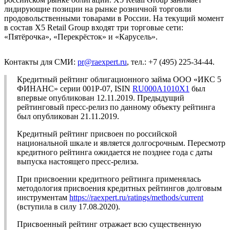
лидирующие позиции на рынке розничной торговли
продовольственными товарами в России. На текущий момент
в состав X5 Retail Group входят три торговые сети:
«Пятёрочка», «Перекрёсток» и «Карусель».
Контакты для СМИ:
pr@raexpert.ru
, тел.: +7 (495) 225-34-44.
Кредитный рейтинг облигационного займа ООО «ИКС 5
ФИНАНС» серии 001P-07, ISIN
RU000A1010X1
был
впервые опубликован 12.11.2019. Предыдущий
рейтинговый пресс-релиз по данному объекту рейтинга
был опубликован 21.11.2019.
Кредитный рейтинг присвоен по российской
национальной шкале и является долгосрочным. Пересмотр
кредитного рейтинга ожидается не позднее года с даты
выпуска настоящего пресс-релиза.
При присвоении кредитного рейтинга применялась
методология присвоения кредитных рейтингов долговым
инструментам
https://raexpert.ru/ratings/methods/current
(вступила в силу 17.08.2020).
Присвоенный рейтинг отражает всю существенную