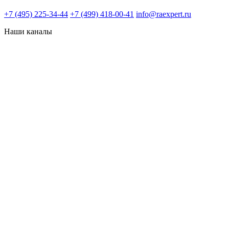
+7 (495) 225-34-44
+7 (499) 418-00-41
info@raexpert.ru
Наши каналы