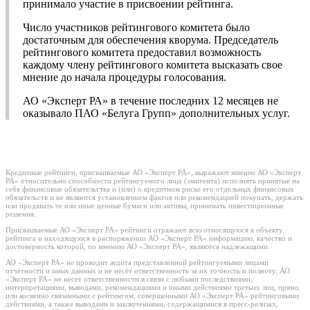
принимало участие в присвоении рейтинга.
Число участников рейтингового комитета было
достаточным для обеспечения кворума. Председатель
рейтингового комитета предоставил возможность
каждому члену рейтингового комитета высказать свое
мнение до начала процедуры голосования.
АО «Эксперт РА» в течение последних 12 месяцев не
оказывало ПАО «Белуга Групп» дополнительных услуг.
Кредитные рейтинги, присваиваемые АО «Эксперт РА», выражают мнение АО «Эксперт
РА» относительно способности рейтингуемого лица (эмитента) исполнять принятые на
себя финансовые обязательства и (или) о кредитном риске его отдельных финансовых
обязательств и не являются установлением фактов или рекомендацией покупать, держать
или продавать те или иные ценные бумаги или активы, принимать инвестиционные
решения.
Присваиваемые АО «Эксперт РА» рейтинги отражают всю относящуюся к объекту
рейтинга и находящуюся в распоряжении АО «Эксперт РА» информацию, качество и
достоверность которой, по мнению АО «Эксперт РА», являются надлежащими.
АО «Эксперт РА» не проводит аудита представленной рейтингуемыми лицами
отчётности и иных данных и не несёт ответственность за их точность и полноту. АО
«Эксперт РА» не несет ответственности в связи с любыми последствиями,
интерпретациями, выводами, рекомендациями и иными действиями третьих лиц, прямо
или косвенно связанными с рейтингом, совершенными АО «Эксперт РА» рейтинговыми
действиями, а также выводами и заключениями, содержащимися в пресс-релизах,