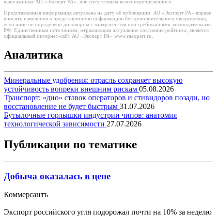
выпущенных АО «Эксперт РА», или отсутствием всего перечисленного.
Представленная информация актуальна на дату её публикации. АО «Эксперт РА» вправе
вносить изменения в представленную информацию без дополнительного уведомления,
если иное не определено договором с контрагентом или требованиями законодательства
РФ. Единственным источником, отражающим актуальное состояние рейтинга, является
официальный интернет-сайт АО «Эксперт РА» www.raexpert.ru.
Аналитика
Минеральные удобрения: отрасль сохраняет высокую
устойчивость вопреки внешним рискам
05.08.2026
Транспорт: «дно» ставок операторов и стивидоров позади, но
восстановление не будет быстрым
31.07.2026
Бутылочные горлышки индустрии чипов: анатомия
технологической зависимости
27.07.2026
Публикации по тематике
Добыча оказалась в цене
Коммерсантъ
Экспорт российского угля подорожал почти на 10% за неделю